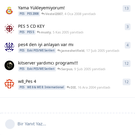
Yama Yükleyemiyorum!
13
13
y
Vestel2007
,
4 Oca 2008
yanıtladı
PES
PES 2008
PES 5 CD KEY
3
3
ya
musty
,
5 Kas 2005
yanıtladı
PES
PES 5
pes4 den iyi anlayan var mı
4
4
ya
jameshetfield
,
17 Şub 2005
yanıtladı
PES
Eski PES/WE Serileri
kitserver yardımcı programı!!!
12
12
y
Sarpus
,
9 Şub 2005
yanıtladı
PES
Eski PES/WE Serileri
w8_Pes 4
12
12
y
DIE
,
16 Ara 2004
yanıtladı
PES
WE 8 & WE 8: International
Bir Yanıt Yaz...