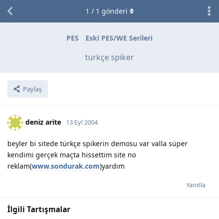
1
/
1
gönderi
PES
Eski PES/WE Serileri
turkçe spiker
Paylaş
deniz arite
13 Eyl 2004
beyler bi sitede türkçe spikerin demosu var valla süper
kendimi gerçek maçta hissettim site no
reklam(
www.sondurak.com
)yardım
Yanıtla
İlgili Tartışmalar