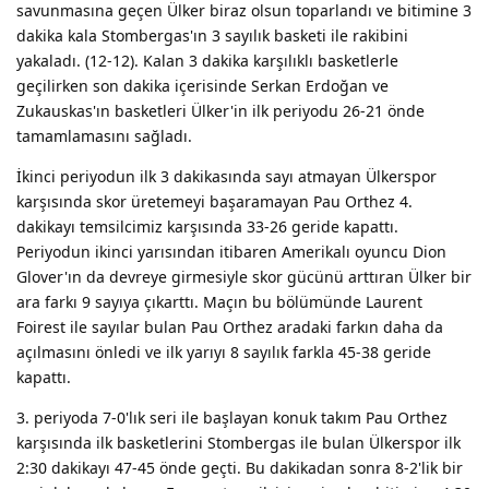
savunmasına geçen Ülker biraz olsun toparlandı ve bitimine 3
dakika kala Stombergas'ın 3 sayılık basketi ile rakibini
yakaladı. (12-12). Kalan 3 dakika karşılıklı basketlerle
geçilirken son dakika içerisinde Serkan Erdoğan ve
Zukauskas'ın basketleri Ülker'in ilk periyodu 26-21 önde
tamamlamasını sağladı.
İkinci periyodun ilk 3 dakikasında sayı atmayan Ülkerspor
karşısında skor üretemeyi başaramayan Pau Orthez 4.
dakikayı temsilcimiz karşısında 33-26 geride kapattı.
Periyodun ikinci yarısından itibaren Amerikalı oyuncu Dion
Glover'ın da devreye girmesiyle skor gücünü arttıran Ülker bir
ara farkı 9 sayıya çıkarttı. Maçın bu bölümünde Laurent
Foirest ile sayılar bulan Pau Orthez aradaki farkın daha da
açılmasını önledi ve ilk yarıyı 8 sayılık farkla 45-38 geride
kapattı.
3. periyoda 7-0'lık seri ile başlayan konuk takım Pau Orthez
karşısında ilk basketlerini Stombergas ile bulan Ülkerspor ilk
2:30 dakikayı 47-45 önde geçti. Bu dakikadan sonra 8-2'lik bir