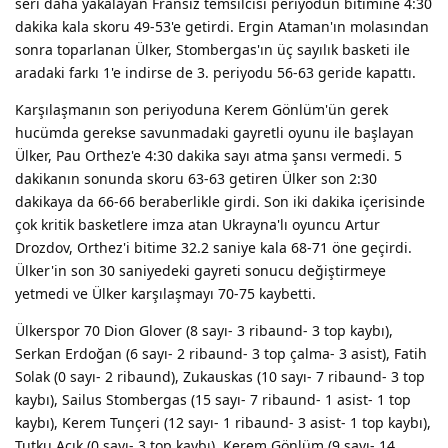
seri daha yakalayan Fransız temsilcisi periyodun bitimine 4:30
dakika kala skoru 49-53'e getirdi. Ergin Ataman'ın molasından
sonra toparlanan Ülker, Stombergas'ın üç sayılık basketi ile
aradaki farkı 1'e indirse de 3. periyodu 56-63 geride kapattı.
Karşılaşmanın son periyoduna Kerem Gönlüm'ün gerek
hucümda gerekse savunmadaki gayretli oyunu ile başlayan
Ülker, Pau Orthez'e 4:30 dakika sayı atma şansı vermedi. 5
dakikanın sonunda skoru 63-63 getiren Ülker son 2:30
dakikaya da 66-66 beraberlikle girdi. Son iki dakika içerisinde
çok kritik basketlere imza atan Ukrayna'lı oyuncu Artur
Drozdov, Orthez'i bitime 32.2 saniye kala 68-71 öne geçirdi.
Ülker'in son 30 saniyedeki gayreti sonucu değiştirmeye
yetmedi ve Ülker karşılaşmayı 70-75 kaybetti.
Ülkerspor 70 Dion Glover (8 sayı- 3 ribaund- 3 top kaybı),
Serkan Erdoğan (6 sayı- 2 ribaund- 3 top çalma- 3 asist), Fatih
Solak (0 sayı- 2 ribaund), Zukauskas (10 sayı- 7 ribaund- 3 top
kaybı), Sailus Stombergas (15 sayı- 7 ribaund- 1 asist- 1 top
kaybı), Kerem Tunçeri (12 sayı- 1 ribaund- 3 asist- 1 top kaybı),
Tutku Açık (0 sayı- 3 top kaybı), Kerem Gönlüm (9 sayı- 14