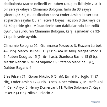
dakikalarda Marco Belinelli ve Ruben Dougles ikilisiyle 7-0'lık
bir seri yakalayan Climamio Bologna, farkı da 33 sayıya
çıkarttı.(85-52) Bu dakikadan sonra Ender Arslan ile serbest
atışlardan sayılar bulan lacivert beyazlılar, son 3 dakikaya da
87-60 geride girdi.Mücadelenin son dakikalarında kontrollü
oyununu sürdüren Climamio Bologna, karşılaşmadan da 92-
71 galibiyetle ayrıldı.
Climamio Bologna 92 : Gianmarco Pozzecco 3, Erazem Lorbek
4 (6 rib), Marco Belinelli 15 (3 rib- 4/4 üç sayı), Matjaz Smodis
6, Ruben Douglas 15 (5 rib- 1 ast), Gianluca Basile 15 (5 tç),
Martin Rancik 6, Milos Vujanic 18, Stefano Mancinelli (6),
Dalibor Bagaric 4
Efes Pilsen 71 : Goran Nikolic 6 (5 rib), Ermal Kurtoğlu 11 (7
rib), Ender Arslan 12 (4 rib- 3 ast), Alper Yılmaz 7, Mustafa Abi
4, Cenk Akyol 5, Henry Domercant 11, Willie Solomon 7, Kaya
Peker 6 (4 rib), Nikola Prkacin 2
Yanıtla