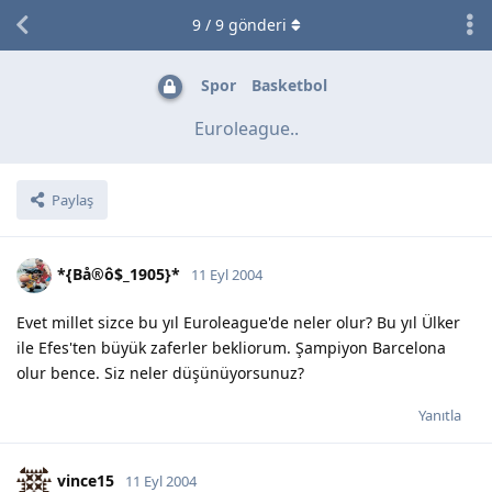
9
/
9
gönderi
Spor
Basketbol
Euroleague..
Paylaş
*{Bå®ô$_1905}*
11 Eyl 2004
Evet millet sizce bu yıl Euroleague'de neler olur? Bu yıl Ülker
ile Efes'ten büyük zaferler bekliorum. Şampiyon Barcelona
olur bence. Siz neler düşünüyorsunuz?
Yanıtla
vince15
11 Eyl 2004