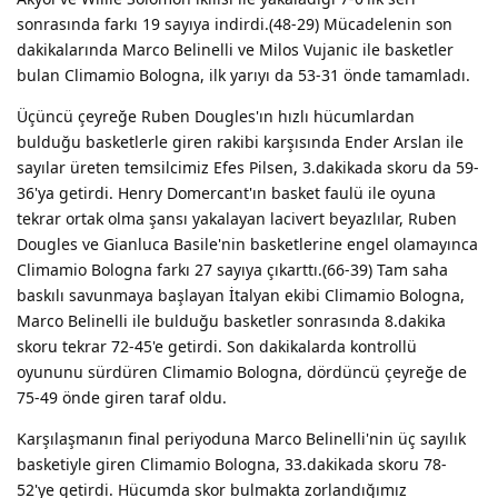
sonrasında farkı 19 sayıya indirdi.(48-29) Mücadelenin son
dakikalarında Marco Belinelli ve Milos Vujanic ile basketler
bulan Climamio Bologna, ilk yarıyı da 53-31 önde tamamladı.
Üçüncü çeyreğe Ruben Dougles'ın hızlı hücumlardan
bulduğu basketlerle giren rakibi karşısında Ender Arslan ile
sayılar üreten temsilcimiz Efes Pilsen, 3.dakikada skoru da 59-
36'ya getirdi. Henry Domercant'ın basket faulü ile oyuna
tekrar ortak olma şansı yakalayan lacivert beyazlılar, Ruben
Dougles ve Gianluca Basile'nin basketlerine engel olamayınca
Climamio Bologna farkı 27 sayıya çıkarttı.(66-39) Tam saha
baskılı savunmaya başlayan İtalyan ekibi Climamio Bologna,
Marco Belinelli ile bulduğu basketler sonrasında 8.dakika
skoru tekrar 72-45'e getirdi. Son dakikalarda kontrollü
oyununu sürdüren Climamio Bologna, dördüncü çeyreğe de
75-49 önde giren taraf oldu.
Karşılaşmanın final periyoduna Marco Belinelli'nin üç sayılık
basketiyle giren Climamio Bologna, 33.dakikada skoru 78-
52'ye getirdi. Hücumda skor bulmakta zorlandığımız