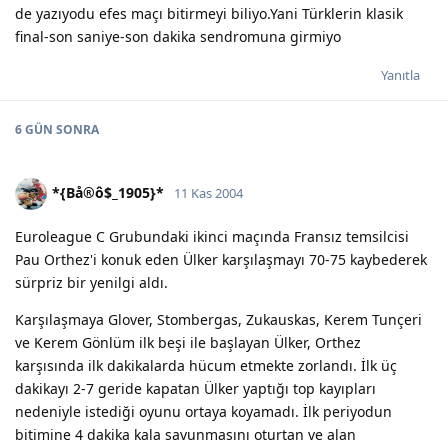
de yazıyodu efes maçı bitirmeyi biliyo.Yani Türklerin klasik
final-son saniye-son dakika sendromuna girmiyo
Yanıtla
6 GÜN
SONRA
*{Bå®ô$_1905}*
11 Kas 2004
Euroleague C Grubundaki ikinci maçında Fransız temsilcisi
Pau Orthez'i konuk eden Ülker karşılaşmayı 70-75 kaybederek
sürpriz bir yenilgi aldı.
Karşılaşmaya Glover, Stombergas, Zukauskas, Kerem Tunçeri
ve Kerem Gönlüm ilk beşi ile başlayan Ülker, Orthez
karşısında ilk dakikalarda hücum etmekte zorlandı. İlk üç
dakikayı 2-7 geride kapatan Ülker yaptığı top kayıpları
nedeniyle istediği oyunu ortaya koyamadı. İlk periyodun
bitimine 4 dakika kala savunmasını oturtan ve alan