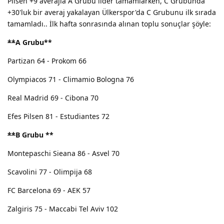
Pilsen +9 averajla A Grubu lider tamamlarken, C Grubunda
+30'luk bir averaj yakalayan Ülkerspor'da C Grubunu ilk sırada
tamamladı.. İlk hafta sonrasında alınan toplu sonuçlar şöyle:
**
A Grubu
**
Partizan 64 - Prokom 66
Olympiacos 71 - Climamio Bologna 76
Real Madrid 69 - Cibona 70
Efes Pilsen 81 - Estudiantes 72
**
B Grubu
**
Montepaschi Sieana 86 - Asvel 70
Scavolini 77 - Olimpija 68
FC Barcelona 69 - AEK 57
Zalgiris 75 - Maccabi Tel Aviv 102