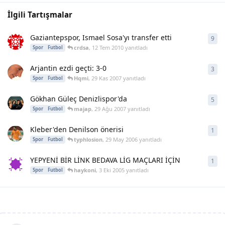
İlgili Tartışmalar
Gaziantepspor, Ismael Sosa'yı transfer etti
9
9
ya
crdsa
,
12 Tem 2010
yanıtladı
Spor
Futbol
Arjantin ezdi geçti: 3-0
3
3
ya
Hqmi
,
29 Kas 2007
yanıtladı
Spor
Futbol
Gökhan Güleç Denizlispor'da
5
5
ya
majap
,
29 Ağu 2007
yanıtladı
Spor
Futbol
Kleber'den Denilson önerisi
1
1
ya
typhlosion
,
29 May 2006
yanıtladı
Spor
Futbol
YEPYENİ BİR LİNK BEDAVA LİG MAÇLARI İÇİN
1
1
ya
haykoni
,
3 Eki 2005
yanıtladı
Spor
Futbol