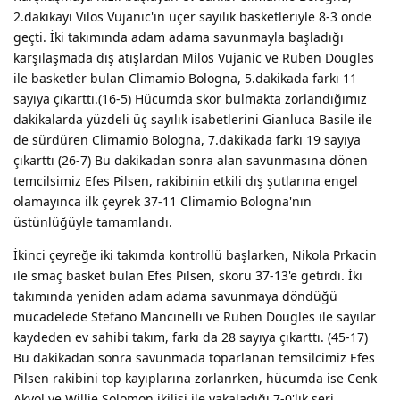
2.dakikayı Vilos Vujanic'in üçer sayılık basketleriyle 8-3 önde
geçti. İki takımında adam adama savunmayla başladığı
karşılaşmada dış atışlardan Milos Vujanic ve Ruben Dougles
ile basketler bulan Climamio Bologna, 5.dakikada farkı 11
sayıya çıkarttı.(16-5) Hücumda skor bulmakta zorlandığımız
dakikalarda yüzdeli üç sayılık isabetlerini Gianluca Basile ile
de sürdüren Climamio Bologna, 7.dakikada farkı 19 sayıya
çıkarttı (26-7) Bu dakikadan sonra alan savunmasına dönen
temcilsimiz Efes Pilsen, rakibinin etkili dış şutlarına engel
olamayınca ilk çeyrek 37-11 Climamio Bologna'nın
üstünlüğüyle tamamlandı.
İkinci çeyreğe iki takımda kontrollü başlarken, Nikola Prkacin
ile smaç basket bulan Efes Pilsen, skoru 37-13'e getirdi. İki
takımında yeniden adam adama savunmaya döndüğü
mücadelede Stefano Mancinelli ve Ruben Dougles ile sayılar
kaydeden ev sahibi takım, farkı da 28 sayıya çıkarttı. (45-17)
Bu dakikadan sonra savunmada toparlanan temsilcimiz Efes
Pilsen rakibini top kayıplarına zorlanrken, hücumda ise Cenk
Akyol ve Willie Solomon ikilisi ile yakaladığı 7-0'lık seri