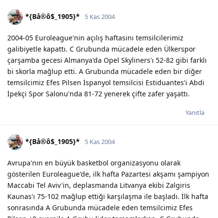
*{Bå®ô$_1905}*
5 Kas 2004
2004-05 Euroleague'nin açılış haftasını temsilcilerimiz
galibiyetle kapattı. C Grubunda mücadele eden Ülkerspor
çarşamba gecesi Almanya'da Opel Skyliners'ı 52-82 gibi farklı
bi skorla mağlup etti. A Grubunda mücadele eden bir diğer
temsilcimiz Efes Pilsen İspanyol temsilcisi Estiduantes'i Abdi
İpekçi Spor Salonu'nda 81-72 yenerek çifte zafer yaşattı.
Yanıtla
*{Bå®ô$_1905}*
5 Kas 2004
Avrupa'nın en büyük basketbol organizasyonu olarak
gösterilen Euroleague'de, ilk hafta Pazartesi akşamı şampiyon
Maccabi Tel Aviv'in, deplasmanda Litvanya ekibi Zalgiris
Kaunas'ı 75-102 mağlup ettiği karşılaşma ile başladı. İlk hafta
sonrasında A Grubunda mücadele eden temsilcimiz Efes