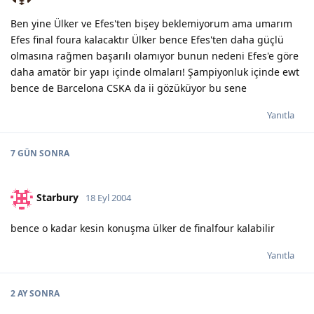
Ben yine Ülker ve Efes'ten bişey beklemiyorum ama umarım
Efes final foura kalacaktır Ülker bence Efes'ten daha güçlü
olmasına rağmen başarılı olamıyor bunun nedeni Efes'e göre
daha amatör bir yapı içinde olmaları! Şampiyonluk içinde ewt
bence de Barcelona CSKA da ii gözüküyor bu sene
Yanıtla
7 GÜN
SONRA
Starbury
18 Eyl 2004
bence o kadar kesin konuşma ülker de finalfour kalabilir
Yanıtla
2 AY
SONRA