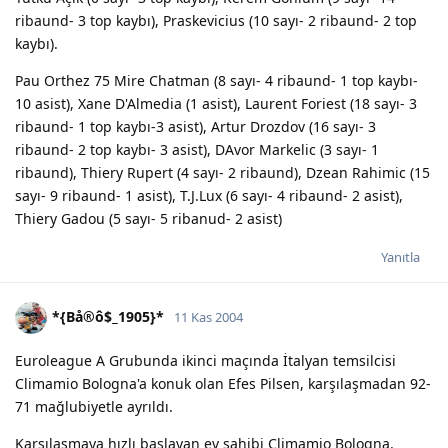
ribaund- 3 top kaybı), Praskevicius (10 sayı- 2 ribaund- 2 top
kaybı).
Pau Orthez 75 Mire Chatman (8 sayı- 4 ribaund- 1 top kaybı-
10 asist), Xane D'Almedia (1 asist), Laurent Foriest (18 sayı- 3
ribaund- 1 top kaybı-3 asist), Artur Drozdov (16 sayı- 3
ribaund- 2 top kaybı- 3 asist), DAvor Markelic (3 sayı- 1
ribaund), Thiery Rupert (4 sayı- 2 ribaund), Dzean Rahimic (15
sayı- 9 ribaund- 1 asist), T.J.Lux (6 sayı- 4 ribaund- 2 asist),
Thiery Gadou (5 sayı- 5 ribanud- 2 asist)
Yanıtla
*{Bå®ô$_1905}*
11 Kas 2004
Euroleague A Grubunda ikinci maçında İtalyan temsilcisi
Climamio Bologna'a konuk olan Efes Pilsen, karşılaşmadan 92-
71 mağlubiyetle ayrıldı.
Karşılaşmaya hızlı başlayan ev sahibi Climamio Bologna,