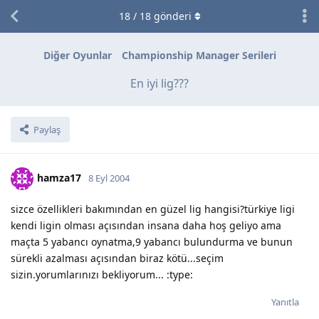
18
/
18
gönderi
Diğer Oyunlar
Championship Manager Serileri
En iyi lig???
Paylaş
hamza17
8 Eyl 2004
sizce özellikleri bakımından en güzel lig hangisi?türkiye ligi
kendi ligin olması açısından insana daha hoş geliyo ama
maçta 5 yabancı oynatma,9 yabancı bulundurma ve bunun
sürekli azalması açısından biraz kötü...seçim
sizin.yorumlarınızı bekliyorum... :type:
Yanıtla