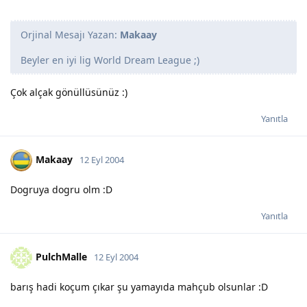
Orjinal Mesajı Yazan:
Makaay
Beyler en iyi lig World Dream League ;)
Çok alçak gönüllüsünüz :)
Yanıtla
Makaay
12 Eyl 2004
Dogruya dogru olm :D
Yanıtla
PulchMalle
12 Eyl 2004
barış hadi koçum çıkar şu yamayıda mahçub olsunlar :D