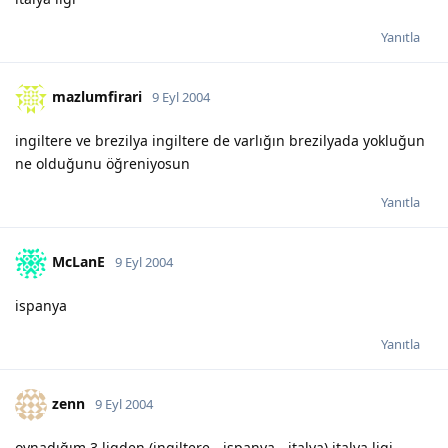
Yanıtla
mazlumfirari
9 Eyl 2004
ingiltere ve brezilya ingiltere de varlığın brezilyada yokluğun
ne olduğunu öğreniyosun
Yanıtla
McLanE
9 Eyl 2004
ispanya
Yanıtla
zenn
9 Eyl 2004
oynadığım 3 ligden (ingiltere - ispanya - italya) italya ligi..