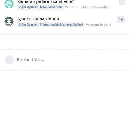
Kamera ayarlarını sabitleme?
1
1
ya
edeoo
,
2 Mar 2005
yanıtladı
Diğer Oyunlar
NBA Live Serileri
oyuncu satma sorunu
16
16
y
Orçun İNCE
,
8 Haz 2004
ya
Diğer Oyunlar
Championship Manager Serileri
Bir Yanıt Yaz...