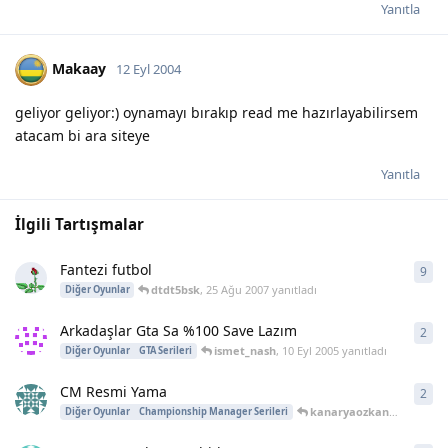
Yanıtla
Makaay
12 Eyl 2004
geliyor geliyor:) oynamayı bırakıp read me hazırlayabilirsem
atacam bi ara siteye
Yanıtla
İlgili Tartışmalar
Fantezi futbol
9
9
ya
dtdt5bsk
,
25 Ağu 2007
yanıtladı
Diğer Oyunlar
Arkadaşlar Gta Sa %100 Save Lazım
2
2
ya
ismet_nash
,
10 Eyl 2005
yanıtladı
Diğer Oyunlar
GTA Serileri
CM Resmi Yama
2
2
ya
kanaryaozkan_1907
,
20 T
Diğer Oyunlar
Championship Manager Serileri