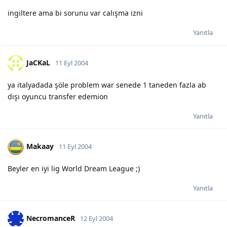
ingiltere ama bi sorunu var calışma izni
Yanıtla
JaCKaL
11 Eyl 2004
ya italyadada şöle problem war senede 1 taneden fazla ab
dışı oyuncu transfer edemion
Yanıtla
Makaay
11 Eyl 2004
Beyler en iyi lig World Dream League ;)
Yanıtla
NecromanceR
12 Eyl 2004