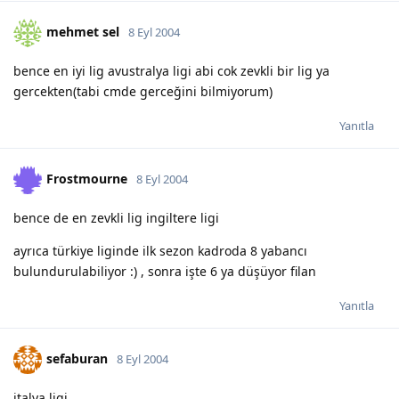
mehmet sel
8 Eyl 2004
bence en iyi lig avustralya ligi abi cok zevkli bir lig ya
gercekten(tabi cmde gerceğini bilmiyorum)
Yanıtla
Frostmourne
8 Eyl 2004
bence de en zevkli lig ingiltere ligi
ayrıca türkiye liginde ilk sezon kadroda 8 yabancı
bulundurulabiliyor :) , sonra işte 6 ya düşüyor filan
Yanıtla
sefaburan
8 Eyl 2004
italya ligi