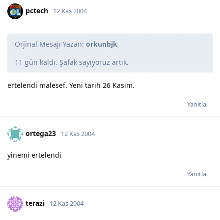
pctech
12 Kas 2004
Orjinal Mesajı Yazan:
orkunbjk
11 gün kaldı. Şafak sayıyoruz artık.
ertelendi malesef. Yeni tarih 26 Kasım.
Yanıtla
ortega23
12 Kas 2004
yinemi ertelendi
Yanıtla
terazi
12 Kas 2004