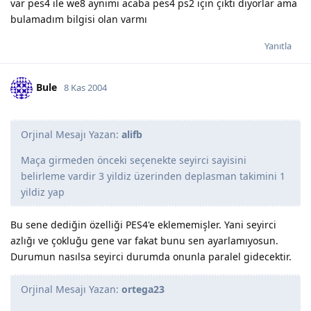
var pes4 ile we8 aynımı acaba pes4 ps2 için çıktı diyorlar ama
bulamadım bilgisi olan varmı
Yanıtla
Bule
8 Kas 2004
Orjinal Mesajı Yazan:
alifb
Maça girmeden önceki seçenekte seyirci sayisini
belirleme vardir 3 yildiz üzerinden deplasman takimini 1
yildiz yap
Bu sene dediğin özelliği PES4'e eklememişler. Yani seyirci
azlığı ve çokluğu gene var fakat bunu sen ayarlamıyosun.
Durumun nasılsa seyirci durumda onunla paralel gidecektir.
Orjinal Mesajı Yazan:
ortega23