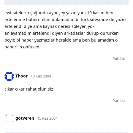
ewt sitelerin çoğunda aynı şey yazıo yani 19 kasım ben
ertelenme haberi felan bulamadım.bi türk sitesinde de yazıo
ertelendi diye ama kaynak neresi söleyen yok
anlayamadım.ertelendi diyen arkadaşlar durup dururken
böyle bi haber yazmazlar heralde ama ben bulamadım o
haberi! :confused:
Yanıtla
Thoor
13 Kas 2004
cıkar cıkar rahat olun siz
Yanıtla
götveren
15 Kas 2004