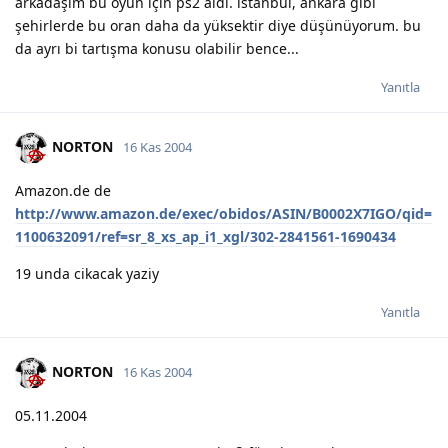
arkadaşım bu oyun için ps2 aldı. istanbul, ankara gibi
şehirlerde bu oran daha da yüksektir diye düşünüyorum. bu
da ayrı bi tartışma konusu olabilir bence...
Yanıtla
NORTON
16 Kas 2004
Amazon.de de
http://www.amazon.de/exec/obidos/ASIN/B0002X7IGO/qid=
1100632091/ref=sr_8_xs_ap_i1_xgl/302-2841561-1690434
19 unda cikacak yaziy
Yanıtla
NORTON
16 Kas 2004
05.11.2004