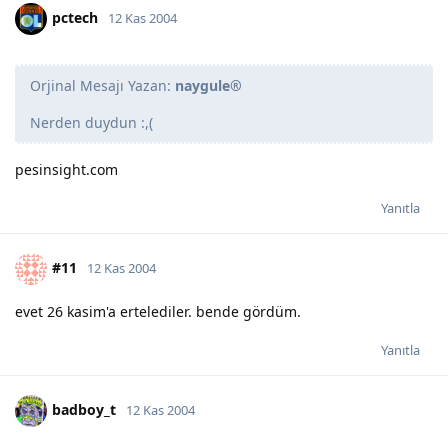
pctech
12 Kas 2004
Orjinal Mesajı Yazan:
naygule®
Nerden duydun :,(
pesinsight.com
Yanıtla
#11
12 Kas 2004
evet 26 kasim'a ertelediler. bende gördüm.
Yanıtla
badboy_t
12 Kas 2004