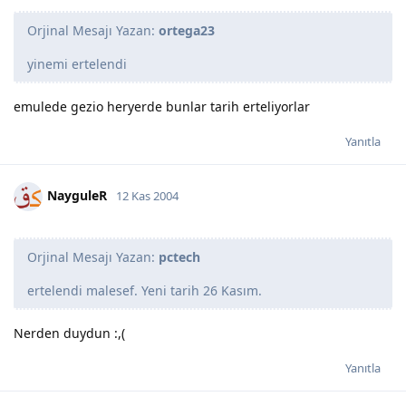
Orjinal Mesajı Yazan:
ortega23
yinemi ertelendi
emulede gezio heryerde bunlar tarih erteliyorlar
Yanıtla
NayguleR
12 Kas 2004
Orjinal Mesajı Yazan:
pctech
ertelendi malesef. Yeni tarih 26 Kasım.
Nerden duydun :,(
Yanıtla