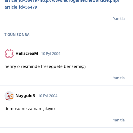
article_id=56479>http//www.eurogamer.net/article.php?
article_id=56479
Yanıtla
7 GÜN
SONRA
HellscreaM
10 Eyl 2004
henry o resminde trezeguete benzemiş:)
Yanıtla
NayguleR
10 Eyl 2004
demosu ne zaman çıkıyıo
Yanıtla