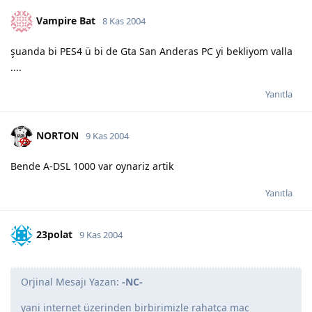
Vampire Bat
8 Kas 2004
şuanda bi PES4 ü bi de Gta San Anderas PC yi bekliyom valla
....
Yanıtla
NORTON
9 Kas 2004
Bende A-DSL 1000 var oynariz artik
Yanıtla
23polat
9 Kas 2004
Orjinal Mesajı Yazan:
-NC-
yani internet üzerinden birbirimizle rahatça maç