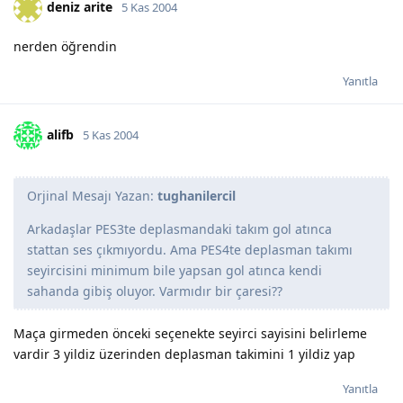
deniz arite
5 Kas 2004
nerden öğrendin
Yanıtla
alifb
5 Kas 2004
Orjinal Mesajı Yazan:
tughanilercil
Arkadaşlar PES3te deplasmandaki takım gol atınca
stattan ses çıkmıyordu. Ama PES4te deplasman takımı
seyircisini minimum bile yapsan gol atınca kendi
sahanda gibiş oluyor. Varmıdır bir çaresi??
Maça girmeden önceki seçenekte seyirci sayisini belirleme
vardir 3 yildiz üzerinden deplasman takimini 1 yildiz yap
Yanıtla