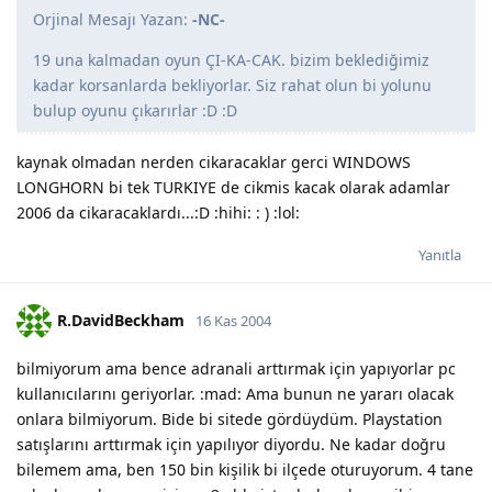
Orjinal Mesajı Yazan:
-NC-
19 una kalmadan oyun ÇI-KA-CAK. bizim beklediğimiz
kadar korsanlarda bekliyorlar. Siz rahat olun bi yolunu
bulup oyunu çıkarırlar :D :D
kaynak olmadan nerden cikaracaklar gerci WINDOWS
LONGHORN bi tek TURKIYE de cikmis kacak olarak adamlar
2006 da cikaracaklardı...:D :hihi: : ) :lol:
Yanıtla
R.DavidBeckham
16 Kas 2004
bilmiyorum ama bence adranali arttırmak için yapıyorlar pc
kullanıcılarını geriyorlar. :mad: Ama bunun ne yararı olacak
onlara bilmiyorum. Bide bi sitede gördüydüm. Playstation
satışlarını arttırmak için yapılıyor diyordu. Ne kadar doğru
bilemem ama, ben 150 bin kişilik bi ilçede oturuyorum. 4 tane