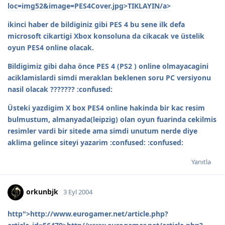
loc=img52&image=PES4Cover.jpg>TIKLAYIN/a>
ikinci haber de bildiginiz gibi PES 4 bu sene ilk defa
microsoft cikartigi Xbox konsoluna da cikacak ve üstelik
oyun PES4 online olacak.
Bildigimiz gibi daha önce PES 4 (PS2 ) online olmayacagini
aciklamislardi simdi meraklan beklenen soru PC versiyonu
nasil olacak ??????? :confused:
Üsteki yazdigim X box PES4 online hakinda bir kac resim
bulmustum, almanyada(leipzig) olan oyun fuarinda cekilmis
resimler vardi bir sitede ama simdi unutum nerde diye
aklima gelince siteyi yazarim :confused: :confused:
Yanıtla
orkunbjk
3 Eyl 2004
http">http://www.eurogamer.net/article.php?