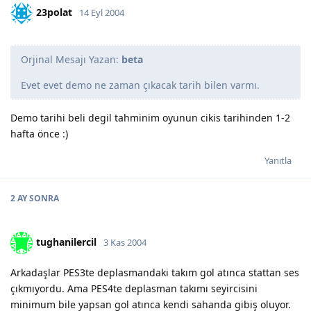
23polat
14 Eyl 2004
Orjinal Mesajı Yazan:
beta
Evet evet demo ne zaman çıkacak tarih bilen varmı.
Demo tarihi beli degil tahminim oyunun cikis tarihinden 1-2
hafta önce :)
Yanıtla
2 AY
SONRA
tughanilercil
3 Kas 2004
Arkadaşlar PES3te deplasmandaki takım gol atınca stattan ses
çıkmıyordu. Ama PES4te deplasman takımı seyircisini
minimum bile yapsan gol atınca kendi sahanda gibiş oluyor.