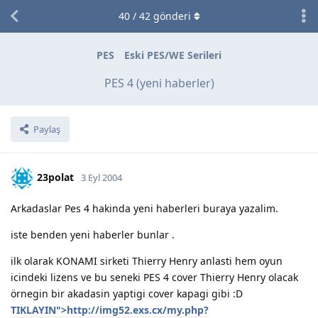
40
/
42
gönderi
PES
Eski PES/WE Serileri
PES 4 (yeni haberler)
Paylaş
23polat
3 Eyl 2004
Arkadaslar Pes 4 hakinda yeni haberleri buraya yazalim.
iste benden yeni haberler bunlar .
ilk olarak KONAMI sirketi Thierry Henry anlasti hem oyun
icindeki lizens ve bu seneki PES 4 cover Thierry Henry olacak
örnegin bir akadasin yaptigi cover kapagi gibi :D
TIKLAYIN">http://img52.exs.cx/my.php?