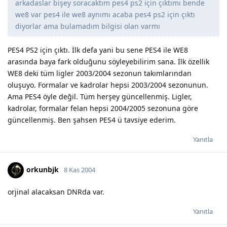
arkadaslar bişey soracaktım pes4 ps2 için çıktımı bende
we8 var pes4 ile we8 aynımı acaba pes4 ps2 için çıktı
diyorlar ama bulamadım bilgisi olan varmı
PES4 PS2 için çıktı. İlk defa yani bu sene PES4 ile WE8
arasında baya fark olduğunu söyleyebilirim sana. İlk özellik
WE8 deki tüm ligler 2003/2004 sezonun takımlarından
oluşuyo. Formalar ve kadrolar hepsi 2003/2004 sezonunun.
Ama PES4 öyle değil. Tüm herşey güncellenmiş. Ligler,
kadrolar, formalar felan hepsi 2004/2005 sezonuna göre
güncellenmiş. Ben şahsen PES4 ü tavsiye ederim.
Yanıtla
orkunbjk
8 Kas 2004
orjinal alacaksan DNRda var.
Yanıtla