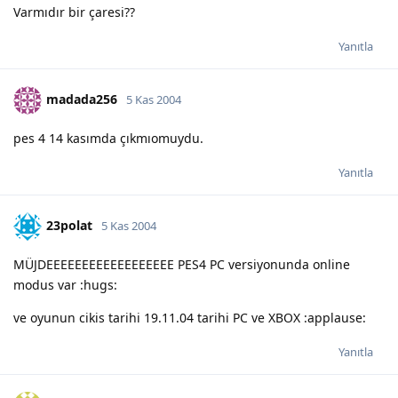
Varmıdır bir çaresi??
Yanıtla
madada256
5 Kas 2004
pes 4 14 kasımda çıkmıomuydu.
Yanıtla
23polat
5 Kas 2004
MÜJDEEEEEEEEEEEEEEEEEE PES4 PC versiyonunda online
modus var :hugs:
ve oyunun cikis tarihi 19.11.04 tarihi PC ve XBOX :applause:
Yanıtla