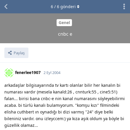
6
/
6
gönderi
Genel
cnbc e
Paylaş
fenerlee1907
2 Eyl 2004
arkadaşlar bilgisayarında tv kartı olanlar bilir her kanalın bi
numarası vardır (mesela kanald:26 , cnnturk:55 , cine5:51)
falan... birisi bana cnbc-e nin kanal numarasını söyleyebilirmi
acaba. bi türlü kanalı bulamıyorum. "komşu kızı" filmindeki
elisha cuthbert ın oynadığı bi dizi varmış "24" diye belki
bileniniz vardır. onu izleyccem:) ya kıza aşık oldum ya böyle bi
güzellik olamaz...