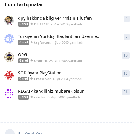
İlgili Tartışmalar
dpy hakkında bilg verirmisiniz lütfen
1
1
ya
DELIBASI
,
7 Mar 2010
yanıtladı
Genel
Türkiyenin Yurtdışı Bağlantıları Üzerine...
2
2
ya
tayfurcan
,
1 Şub 2005
yanıtladı
Genel
ORG
10
10
y
UfUk-Fb
,
25 Oca 2005
yanıtladı
Genel
ŞOK fiyata PlayStation...
15
15
y
CrossOver
,
4 Eyl 2004
yanıtladı
Genel
REGAİP kandiliniz mubarek olsun
26
26
y
cracks
,
23 Ağu 2004
yanıtladı
Genel
Bir Yanıt Yaz...