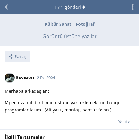
1
/
1
gönderi
Kültür Sanat
Fotoğraf
Görüntü üstüne yazılar
Paylaş
Exvision
2 Eyl 2004
Merhaba arkadaşlar ;
Mpeg uzantılı bir filmin üstüne yazı eklemek için hangi
programlar lazım . (Alt yazı , montaj , sansür felan )
Yanıtla
İlgili Tartışmalar