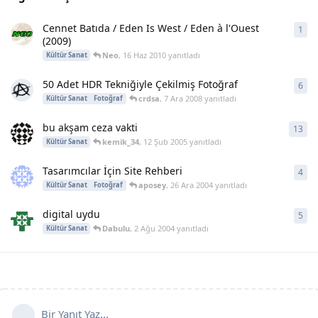
Cennet Batıda / Eden Is West / Eden à l'Ouest
1
1
ya
(2009)
Neo
,
16 Haz 2010
yanıtladı
Kültür Sanat
50 Adet HDR Tekniğiyle Çekilmiş Fotoğraf
6
6
ya
crdsa
,
7 Ara 2008
yanıtladı
Kültür Sanat
Fotoğraf
bu akşam ceza vakti
13
13
y
kemik_34
,
12 Şub 2005
yanıtladı
Kültür Sanat
Tasarımcılar İçin Site Rehberi
4
4
ya
aposey
,
26 Ara 2004
yanıtladı
Kültür Sanat
Fotoğraf
digital uydu
5
5
ya
Dabulu
,
2 Ağu 2004
yanıtladı
Kültür Sanat
Bir Yanıt Yaz...