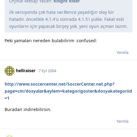
Orjinal Mesajı Yazan:
Knight Rider
ilk versiyonda çok hata var.Bence yaşadığın olay bir
hatadır. öncelikle 4.1.4'ü sonrada 4.1.5'i yükle. Fakat eski
oyunların için yapacak birşey yok. yeni oyun açman lazım.
Peki yamaları nereden bulabilirim :confused:
Yanıtla
hellraiser
7 Eyl 2004
http://www.soccercenter.net/SoccerCenter.net.php?
page=cm/dosyalar&eylem=kategorigoster&dosyakategoriid
=1
Buradan indirebilirsin.
Yanıtla