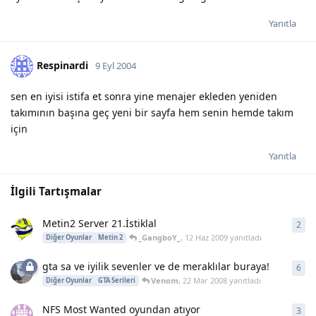
Yanıtla
Respinardi
9 Eyl 2004
sen en iyisi istifa et sonra yine menajer ekleden yeniden
takımının başına geç yeni bir sayfa hem senin hemde takım
için
Yanıtla
İlgili Tartışmalar
Metin2 Server 21.İstiklal
2
2
ya
_GangboY_
,
12 Haz 2009
yanıtladı
Diğer Oyunlar
Metin 2
gta sa ve iyilik sevenler ve de meraklılar buraya!
6
6
ya
Venom
,
22 Mar 2008
yanıtladı
Diğer Oyunlar
GTA Serileri
NFS Most Wanted oyundan atıyor
3
3
ya