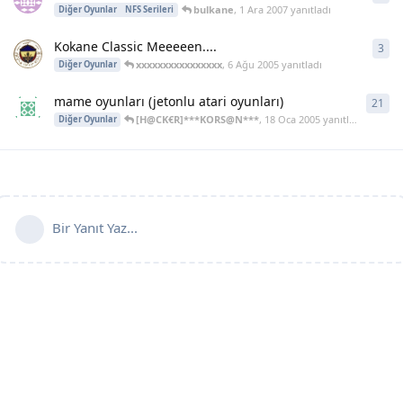
bulkane
,
1 Ara 2007
yanıtladı
Diğer Oyunlar
NFS Serileri
Kokane Classic Meeeeen....
3
3
ya
xxxxxxxxxxxxxxxx
,
6 Ağu 2005
yanıtladı
Diğer Oyunlar
mame oyunları (jetonlu atari oyunları)
21
21
y
[H@CK€R]***KORS@N***
,
18 Oca 2005
yanıtladı
Diğer Oyunlar
Bir Yanıt Yaz...