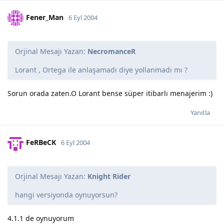
Fener_Man
6 Eyl 2004
Orjinal Mesajı Yazan:
NecromanceR
Lorant , Ortega ile anlaşamadı diye yollanmadı mı ?
Sorun orada zaten.O Lorant bense süper itibarlı menajerim :)
Yanıtla
FeRBeCK
6 Eyl 2004
Orjinal Mesajı Yazan:
Knight Rider
hangi versiyonda oynuyorsun?
4.1.1 de oynuyorum