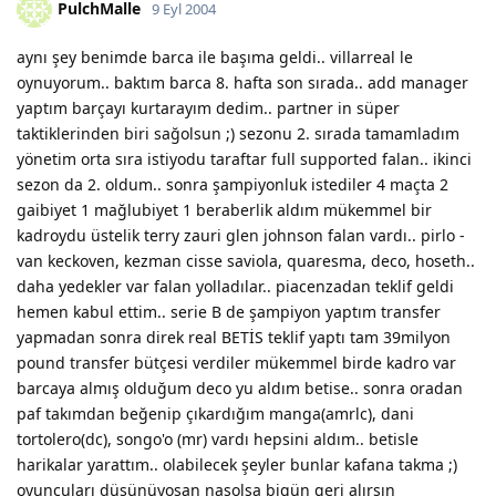
PulchMalle
9 Eyl 2004
aynı şey benimde barca ile başıma geldi.. villarreal le
oynuyorum.. baktım barca 8. hafta son sırada.. add manager
yaptım barçayı kurtarayım dedim.. partner in süper
taktiklerinden biri sağolsun ;) sezonu 2. sırada tamamladım
yönetim orta sıra istiyodu taraftar full supported falan.. ikinci
sezon da 2. oldum.. sonra şampiyonluk istediler 4 maçta 2
gaibiyet 1 mağlubiyet 1 beraberlik aldım mükemmel bir
kadroydu üstelik terry zauri glen johnson falan vardı.. pirlo -
van keckoven, kezman cisse saviola, quaresma, deco, hoseth..
daha yedekler var falan yolladılar.. piacenzadan teklif geldi
hemen kabul ettim.. serie B de şampiyon yaptım transfer
yapmadan sonra direk real BETİS teklif yaptı tam 39milyon
pound transfer bütçesi verdiler mükemmel birde kadro var
barcaya almış olduğum deco yu aldım betise.. sonra oradan
paf takımdan beğenip çıkardığım manga(amrlc), dani
tortolero(dc), songo'o (mr) vardı hepsini aldım.. betisle
harikalar yarattım.. olabilecek şeyler bunlar kafana takma ;)
oyuncuları düşünüyosan nasolsa bigün geri alırsın