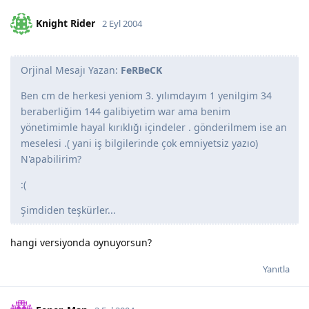
Knight Rider
2 Eyl 2004
Orjinal Mesajı Yazan:
FeRBeCK
Ben cm de herkesi yeniom 3. yılımdayım 1 yenilgim 34
beraberliğim 144 galibiyetim war ama benim
yönetimimle hayal kırıklığı içindeler . gönderilmem ise an
meselesi .( yani iş bilgilerinde çok emniyetsiz yazıo)
N'apabilirim?
:(
Şimdiden teşkürler...
hangi versiyonda oynuyorsun?
Yanıtla