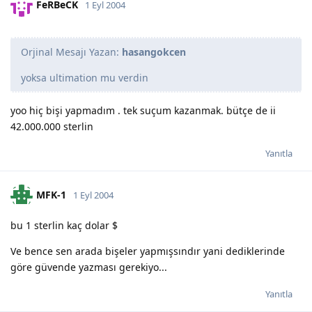
FeRBeCK
1 Eyl 2004
Orjinal Mesajı Yazan:
hasangokcen
yoksa ultimation mu verdin
yoo hiç bişi yapmadım . tek suçum kazanmak. bütçe de ii
42.000.000 sterlin
Yanıtla
MFK-1
1 Eyl 2004
bu 1 sterlin kaç dolar $
Ve bence sen arada bişeler yapmışsındır yani dediklerinde
göre güvende yazması gerekiyo...
Yanıtla