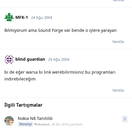
MFK-1
24 Ağu 2004
Bilmiyorum ama Sound Forge var bende o işlere yarayan
Yanıtla
blind guardian
24 Ağu 2004
bi de eğer warsa bi link werebilirmisiniz bu programları
indirebileceğim
Yanıtla
İlgili Tartışmalar
Nokia N8 Tanıtıldı
3
3
ya
AnatoL
,
30 Eki 2010
yanıtladı
Teknoloji