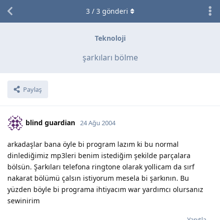
3
/
3
gönderi
Teknoloji
şarkıları bölme
Paylaş
blind guardian
24 Ağu 2004
arkadaşlar bana öyle bi program lazım ki bu normal
dinlediğimiz mp3leri benim istediğim şekilde parçalara
bölsün. Şarkıları telefona ringtone olarak yollicam da sırf
nakarat bölümü çalsın istiyorum mesela bi şarkının. Bu
yüzden böyle bi programa ihtiyacım war yardımcı olursanız
sewinirim
Yanıtla