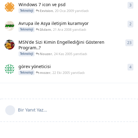
Windows 7 icon ve psd
3
3
ya
Exvision
,
20 Oca 2009
yanıtladı
Teknoloji
Avrupa ile Asya iletişim kuramıyor
2
2
ya
IAdam
,
21 Ara 2008
yanıtladı
Teknoloji
MSN'de Sizi Kimin Engellediğini Gösteren
23
23
y
Program..?
Nouzer
,
24 Kas 2005
yanıtladı
Teknoloji
görev yöneticisi
4
4
ya
mozer
,
22 Eki 2005
yanıtladı
Teknoloji
Bir Yanıt Yaz...