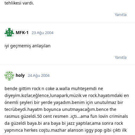
tehlikesi vardı.
Yanıtla
MFK-1
23 Ağu 2004
iyi geçmemiş anlaşılan
Yanıtla
holy
24 Ağu 2004
bende gittim rock n coke a.walla muhteşemdi ne
diyeyim.kızlar,eğlence,lunapark,müzik ve rock.hayatımdaki en
önemli şeyleri bir yerde yaşadım.benim için unutulmaz bir
tecrübeydi.hayatm boyunca unutmayacağım.bence the
rasmus güzeldi.50 cent resmen .ıçtı...ama fun lovin criminals
da güzeldi baya.bi ara baya bi jazz yaptılar,ama sonra rock
yapnınca herkes coştu.mazhar alanson iggy pop gibi çıktı ilk