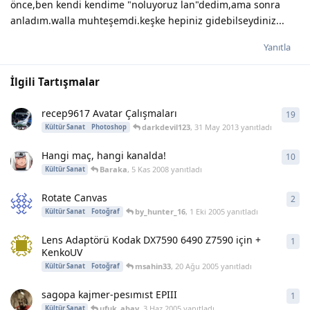
önce,ben kendi kendime "noluyoruz lan"dedim,ama sonra
anladım.walla muhteşemdi.keşke hepiniz gidebilseydiniz...
Yanıtla
İlgili Tartışmalar
recep9617 Avatar Çalışmaları
19
19
y
darkdevil123
,
31 May 2013
yanıtladı
Kültür Sanat
Photoshop
Hangi maç, hangi kanalda!
10
10
y
Baraka
,
5 Kas 2008
yanıtladı
Kültür Sanat
Rotate Canvas
2
2
ya
by_hunter_16
,
1 Eki 2005
yanıtladı
Kültür Sanat
Fotoğraf
Lens Adaptörü Kodak DX7590 6490 Z7590 için +
1
1
ya
KenkoUV
msahin33
,
20 Ağu 2005
yanıtladı
Kültür Sanat
Fotoğraf
sagopa kajmer-pesımıst EPIII
1
1
ya
ufuk_abay
,
3 Haz 2005
yanıtladı
Kültür Sanat