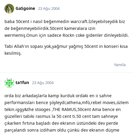
GaSgoine
23 Ağu 2004
baba 50cent i nasıl beğenmedin warcraft.İzleyebilseydik biz
de beğenmeyebilirdik.50cent kameralara izin
wermemiş.Onun için sadece Rockn coke gidenler dinleyebildi.
Tabi Allah'ın sopası yok,yağmur yağmış 50cent in konseri kısa
kesilmiş.
Yanıtla
ta1fun
23 Ağu 2004
orda biz arkadaşlarla kamp kurduk ordaki en ii sahne
performansları bence şöyleydi;athena,mfö,rebel moves,özlem
tekin.iggy&the stooges ,THE RAMUS,50cent Ama bence en
güzelleri tabiki rasmus la 50 cent ti.50 cent tam sahneye
çıkarken fırtına başladı dev ekranın üstündeki dev perde
parçalandı sonra izdiham oldu çünkü dev ekranın düşme