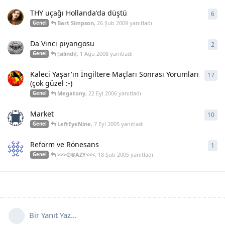
THY uçağı Hollanda'da düştü
6
6
ya
Bart Simpson
,
26 Şub 2009
yanıtladı
Genel
Da Vinci piyangosu
2
2
ya
[silindi]
,
1 Ağu 2008
yanıtladı
Genel
Kaleci Yaşar'ın İngiltere Maçları Sonrası Yorumları
17
17
y
(çok güzel :-)
Megatony
,
22 Eyl 2006
yanıtladı
Genel
Market
10
10
y
LeftEyeNine
,
7 Eyl 2005
yanıtladı
Genel
Reform ve Rönesans
1
1
ya
>>>©®AZY<<<
,
18 Şub 2005
yanıtladı
Genel
Bir Yanıt Yaz...