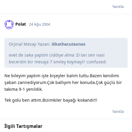
Yanıtla
Polat
24 Ağu 2004
Orjinal Mesajı Yazan:
ilikethecuteones
evet de saka yaptim ciddiye alma :D lan sen nasi
becerdin bir mesaja 7 smiley koymayi? :confused:
Ne bileyim yaptım işte bişeyler balım tuttu.Bazen kendimi
şaban zannediyorum.Çok ballıyım her konuda.Çok güçlü bir
takıma 9-1 yenildik.
Tek golü ben attım.Bizimkiler bayağı kıskandı!!!
Yanıtla
İlgili Tartışmalar