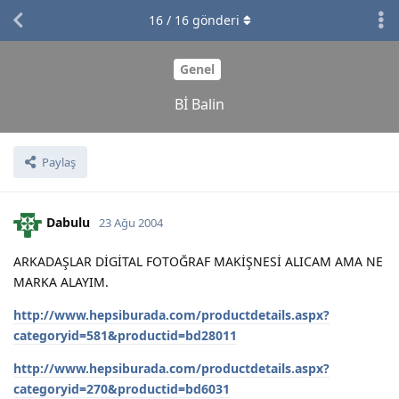
16
/
16
gönderi
Genel
Bİ Balin
Paylaş
Dabulu
23 Ağu 2004
ARKADAŞLAR DİGİTAL FOTOĞRAF MAKİŞNESİ ALICAM AMA NE
MARKA ALAYIM.
http://www.hepsiburada.com/productdetails.aspx?
categoryid=581&productid=bd28011
http://www.hepsiburada.com/productdetails.aspx?
categoryid=270&productid=bd6031