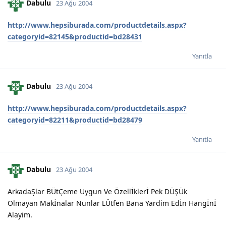
Dabulu
23 Ağu 2004
http://www.hepsiburada.com/productdetails.aspx?
categoryid=82145&productid=bd28431
Yanıtla
Dabulu
23 Ağu 2004
http://www.hepsiburada.com/productdetails.aspx?
categoryid=82211&productid=bd28479
Yanıtla
Dabulu
23 Ağu 2004
ArkadaŞlar BÜtÇeme Uygun Ve Özellİklerİ Pek DÜŞÜk
Olmayan Makİnalar Nunlar LÜtfen Bana Yardim Edİn Hangİnİ
Alayim.