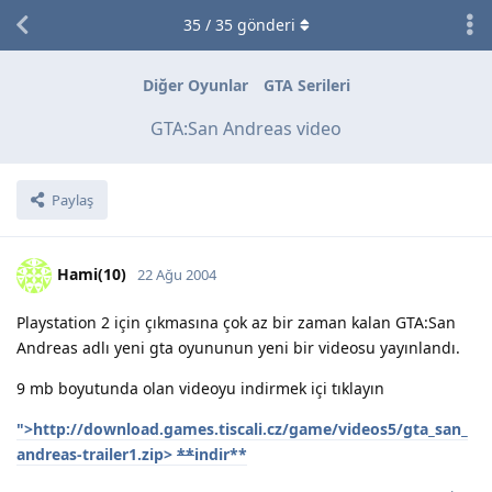
35
/
35
gönderi
Diğer Oyunlar
GTA Serileri
GTA:San Andreas video
Paylaş
Hami(10)
22 Ağu 2004
Playstation 2 için çıkmasına çok az bir zaman kalan GTA:San
Andreas adlı yeni gta oyununun yeni bir videosu yayınlandı.
9 mb boyutunda olan videoyu indirmek içi tıklayın
">http://download.games.tiscali.cz/game/videos5/gta_san_
andreas-trailer1.zip>
**
indir
**