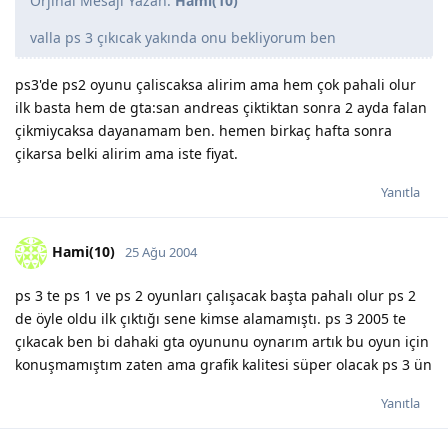
Orjinal Mesajı Yazan:
Hami(10)
valla ps 3 çıkıcak yakında onu bekliyorum ben
ps3'de ps2 oyunu çaliscaksa alirim ama hem çok pahali olur
ilk basta hem de gta:san andreas çiktiktan sonra 2 ayda falan
çikmiycaksa dayanamam ben. hemen birkaç hafta sonra
çikarsa belki alirim ama iste fiyat.
Yanıtla
Hami(10)
25 Ağu 2004
ps 3 te ps 1 ve ps 2 oyunları çalışacak başta pahalı olur ps 2
de öyle oldu ilk çıktığı sene kimse alamamıştı. ps 3 2005 te
çıkacak ben bi dahaki gta oyununu oynarım artık bu oyun için
konuşmamıştım zaten ama grafik kalitesi süper olacak ps 3 ün
Yanıtla