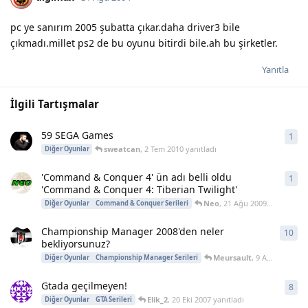
pc ye sanırım 2005 şubatta çıkar.daha driver3 bile
çıkmadı.millet ps2 de bu oyunu bitirdi bile.ah bu şirketler.
Yanıtla
İlgili Tartışmalar
59 SEGA Games
1
1
ya
sweatcan
,
2 Tem 2010
yanıtladı
Diğer Oyunlar
'Command & Conquer 4' ün adı belli oldu
1
1
ya
'Command & Conquer 4: Tiberian Twilight'
Neo
,
21 Ağu 2009
yanıtladı
Diğer Oyunlar
Command & Conquer Serileri
Championship Manager 2008'den neler
10
10
y
bekliyorsunuz?
Meursault
,
9 Ara 2007
yanı
Diğer Oyunlar
Championship Manager Serileri
Gtada geçilmeyen!
8
8
ya
Elik_2
,
20 Eki 2007
yanıtladı
Diğer Oyunlar
GTA Serileri