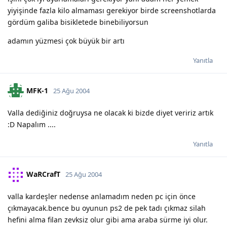
yiyişinde fazla kilo almaması gerekiyor birde screenshotlarda
gördüm galiba bisikletede binebiliyorsun
adamın yüzmesi çok büyük bir artı
Yanıtla
MFK-1
25 Ağu 2004
Valla dediğiniz doğruysa ne olacak ki bizde diyet veririz artık
:D Napalım ....
Yanıtla
WaRCrafT
25 Ağu 2004
valla kardeşler nedense anlamadım neden pc için önce
çıkmayacak.bence bu oyunun ps2 de pek tadı çıkmaz silah
hefini alma filan zevksiz olur gibi ama araba sürme iyi olur.