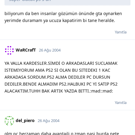
biliyorum da ben insanlar gözümün önünde gta oynarken
yerimde duramam ya ucuza kapatirim bi tane heralde.
Yanıtla
WaRCrafT
26 Ağu 2004
YA VALLA KARDESLER.SİMDİ O ARKADASLARI SUCLAMAK
ISTEMIYORUM AMA PS2 SI OLAN BU SITEDEKI 1 KAC
ARKADASA SORDUM.PS2 ALMA DEDILER PC DURSUN
DEDILER.BENDE ALMADIM PS2.HALBUKI PC YI SATIP PS2
ALACAKTIM.TUHH BAK ARTIK YAZDA BITTI.:mad::mad:
Yanıtla
del_piero
26 Ağu 2004
olm pc herzaman daha avantajli o zman nasi burda nete