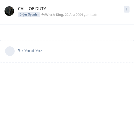
CALL OF DUTY
1
1
ya
Witch-King
,
22 Ara 2004
yanıtladı
Diğer Oyunlar
Bir Yanıt Yaz...