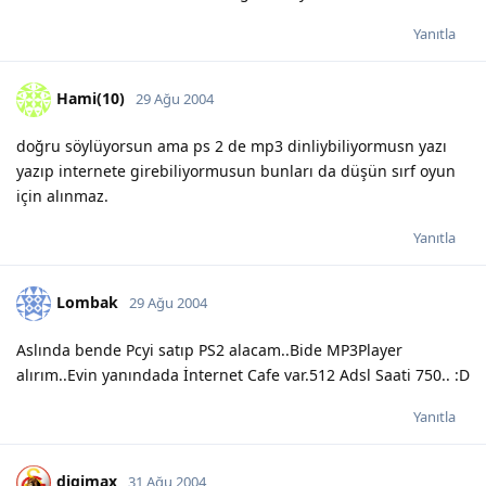
Yanıtla
Hami(10)
29 Ağu 2004
doğru söylüyorsun ama ps 2 de mp3 dinliybiliyormusn yazı
yazıp internete girebiliyormusun bunları da düşün sırf oyun
için alınmaz.
Yanıtla
Lombak
29 Ağu 2004
Aslında bende Pcyi satıp PS2 alacam..Bide MP3Player
alırım..Evin yanındada İnternet Cafe var.512 Adsl Saati 750.. :D
Yanıtla
digimax
31 Ağu 2004