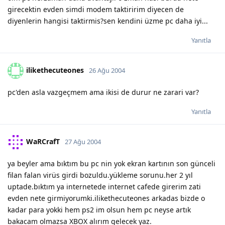
girecektin evden simdi modem taktiririm diyecen de
diyenlerin hangisi taktirmis?sen kendini üzme pc daha iyi...
Yanıtla
ilikethecuteones
26 Ağu 2004
pc'den asla vazgeçmem ama ikisi de durur ne zarari var?
Yanıtla
WaRCrafT
27 Ağu 2004
ya beyler ama bıktım bu pc nin yok ekran kartının son günceli
filan falan virüs girdi bozuldu.yükleme sorunu.her 2 yıl
uptade.bıktım ya internetede internet cafede girerim zati
evden nete girmiyorumki.ilikethecuteones arkadas bizde o
kadar para yokki hem ps2 im olsun hem pc neyse artık
bakacam olmazsa XBOX alırım gelecek yaz.