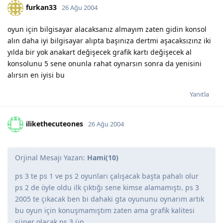
furkan33
26 Ağu 2004
oyun için bilgisayar alacaksanız almayım zaten gidin konsol
alın daha iyi bilgisayar alıpta başınıza dertmi aşacaksızınz iki
yılda bir yok anakart değişecek grafik kartı değişecek al
konsolunu 5 sene onunla rahat oynarsın sonra da yenisini
alırsın en iyisi bu
Yanıtla
ilikethecuteones
26 Ağu 2004
Orjinal Mesajı Yazan:
Hami(10)
ps 3 te ps 1 ve ps 2 oyunları çalışacak başta pahalı olur
ps 2 de öyle oldu ilk çıktığı sene kimse alamamıştı. ps 3
2005 te çıkacak ben bi dahaki gta oyununu oynarım artık
bu oyun için konuşmamıştım zaten ama grafik kalitesi
süper olacak ps 3 ün