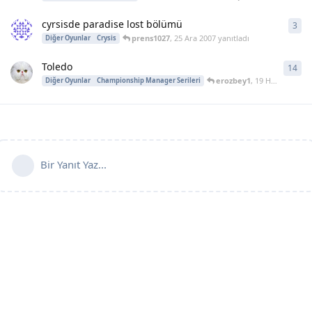
cyrsisde paradise lost bölümü
3
3
ya
prens1027
,
25 Ara 2007
yanıtladı
Diğer Oyunlar
Crysis
Toledo
14
14
y
erozbey1
,
19 Haz 2006
yan
Diğer Oyunlar
Championship Manager Serileri
Bir Yanıt Yaz...