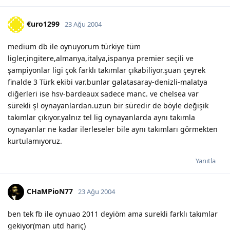
€uro1299
23 Ağu 2004
medium db ile oynuyorum türkiye tüm
ligler,ingitere,almanya,italya,ispanya premier seçili ve
şampiyonlar ligi çok farklı takımlar çıkabiliyor.şuan çeyrek
finalde 3 Türk ekibi var.bunlar galatasaray-denizli-malatya
diğerleri ise hsv-bardeaux sadece manc. ve chelsea var
sürekli şl oynayanlardan.uzun bir süredir de böyle değişik
takımlar çıkıyor.yalnız tel lig oynayanlarda aynı takımla
oynayanlar ne kadar ilerleseler bile aynı takımları görmekten
kurtulamıyoruz.
Yanıtla
CHaMPioN77
23 Ağu 2004
ben tek fb ile oynuao 2011 deyiöm ama surekli farklı takımlar
gekiyor(man utd hariç)