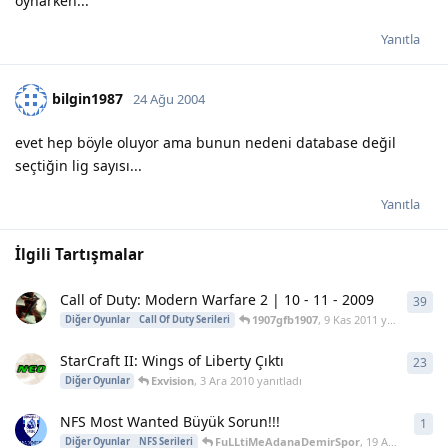
oynarken...
Yanıtla
bilgin1987
24 Ağu 2004
evet hep böyle oluyor ama bunun nedeni database değil
seçtiğin lig sayısı...
Yanıtla
İlgili Tartışmalar
Call of Duty: Modern Warfare 2 | 10 - 11 - 2009
39
39
y
1907gfb1907
,
9 Kas 2011
yanıtladı
Diğer Oyunlar
Call Of Duty Serileri
StarCraft II: Wings of Liberty Çıktı
23
23
y
Exvision
,
3 Ara 2010
yanıtladı
Diğer Oyunlar
NFS Most Wanted Büyük Sorun!!!
1
1
ya
FuLLtiMeAdanaDemirSpor
,
19 Ağu 2008
yan
Diğer Oyunlar
NFS Serileri