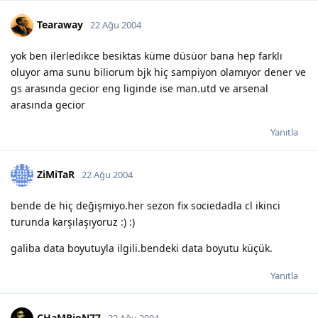
Tearaway
22 Ağu 2004
yok ben ilerledikce besiktas küme düsüor bana hep farklı
oluyor ama sunu biliorum bjk hiç sampiyon olamıyor dener ve
gs arasında gecior eng liginde ise man.utd ve arsenal
arasında gecior
Yanıtla
ZiMiTaR
22 Ağu 2004
bende de hiç değişmiyo.her sezon fix sociedadla cl ikinci
turunda karşılaşıyoruz :) :)
galiba data boyutuyla ilgili.bendeki data boyutu küçük.
Yanıtla
CHaMPioN77
22 Ağu 2004