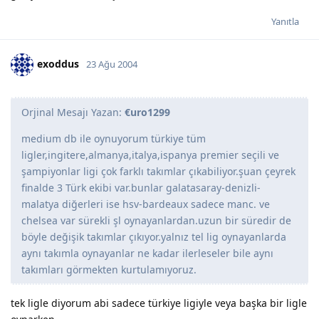
Yanıtla
exoddus
23 Ağu 2004
Orjinal Mesajı Yazan:
€uro1299
medium db ile oynuyorum türkiye tüm
ligler,ingitere,almanya,italya,ispanya premier seçili ve
şampiyonlar ligi çok farklı takımlar çıkabiliyor.şuan çeyrek
finalde 3 Türk ekibi var.bunlar galatasaray-denizli-
malatya diğerleri ise hsv-bardeaux sadece manc. ve
chelsea var sürekli şl oynayanlardan.uzun bir süredir de
böyle değişik takımlar çıkıyor.yalnız tel lig oynayanlarda
aynı takımla oynayanlar ne kadar ilerleseler bile aynı
takımları görmekten kurtulamıyoruz.
tek ligle diyorum abi sadece türkiye ligiyle veya başka bir ligle