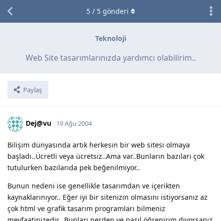
5
/
5
gönderi
Teknoloji
Web Site tasarımlarınızda yardımcı olabilirim..
Paylaş
Dej@vu
19 Ağu 2004
Bilişim dünyasında artık herkesin bir web sitesi olmaya
başladı..Ücretli veya ücretsiz..Ama var..Bunların bazıları çok
tutulurken bazılarıda pek beğenilmiyor..
Bunun nedeni ise genellikle tasarımdan ve içerikten
kaynaklarınıyor.. Eğer iyi bir sitenizin olmasını istiyorsanız az
çok html ve grafik tasarım programları bilmeniz
mevfaatinizedir.. Bunları nerden ve nasıl öğrenirim diyorsanız