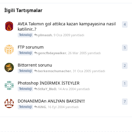
İlgili Tartışmalar
AVEA Takımın gol attikca kazan kampayasina nasil
4
4
ya
katilinir..?
yilmassh
,
9 Oca 2009
yanıtladı
Teknoloji
FTP sorunum
5
5
ya
gencfbdaywalker
,
26 Mar 2005
yanıtladı
Teknoloji
Bittorrent sorunu
2
2
ya
berkemschumacher
,
31 Oca 2005
yanıtladı
Teknoloji
Photoshop İNDİRMEK İSTEYLER
1
1
ya
StRaY_BloD
,
14 Ara 2004
yanıtladı
Teknoloji
DONANIMDAn ANLIYAN BAKSIN!!!
7
7
ya
KiNG
,
16 Eyl 2004
yanıtladı
Teknoloji