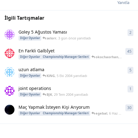
Yanıtla
İlgili Tartışmalar
Goley 5 Ağustos Yaması
2
2
ya
selorr
,
3 gün önce
yanıtladı
Diğer Oyunlar
En Farkli Galbİyet
45
45
y
okochaorhan
,
15 Şub 200
Diğer Oyunlar
Championship Manager Serileri
uzun atlama
5
5
ya
KiNG
,
5 Eki 2004
yanıtladı
Diğer Oyunlar
joint operations
1
1
ya
BJK
,
29 Tem 2004
yanıtladı
Diğer Oyunlar
Maç Yapmak İsteyen Kişi Arıyorum
30
30
y
egebal
,
6 Haz 2004
yanıtla
Diğer Oyunlar
Championship Manager Serileri