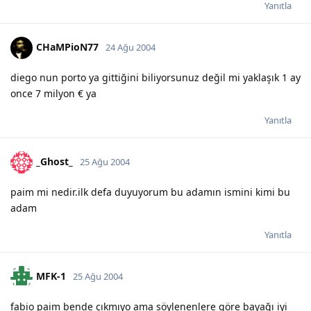
Yanıtla
CHaMPioN77
24 Ağu 2004
diego nun porto ya gittiğini biliyorsunuz değil mi yaklaşık 1 ay
once 7 milyon € ya
Yanıtla
_Ghost_
25 Ağu 2004
paim mi nedir.ilk defa duyuyorum bu adamın ismini kimi bu
adam
Yanıtla
MFK-1
25 Ağu 2004
fabio paim bende çıkmıyo ama söylenenlere göre bayağı iyi