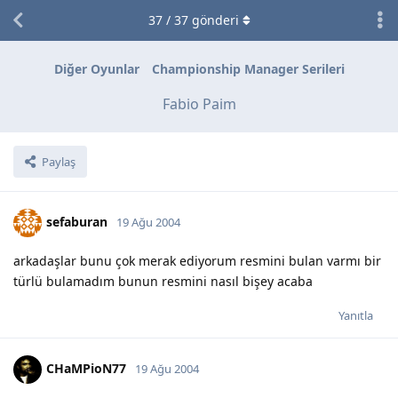
37
/
37
gönderi
Diğer Oyunlar
Championship Manager Serileri
Fabio Paim
Paylaş
sefaburan
19 Ağu 2004
arkadaşlar bunu çok merak ediyorum resmini bulan varmı bir
türlü bulamadım bunun resmini nasıl bişey acaba
Yanıtla
CHaMPioN77
19 Ağu 2004