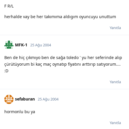
F R/L
herhalde vay be her takımıma aldıgım oyuncuyu unuttum
Yanıtla
MFK-1
25 Ağu 2004
Ben de hiç çıkmıyo ben de sağa toledo ' yu her seferinde alıp
çürütüyorum bi kaç maç oynatıp fiyatını arttırıp satıyorum....
:D
Yanıtla
sefaburan
25 Ağu 2004
hormonlu bu ya
Yanıtla