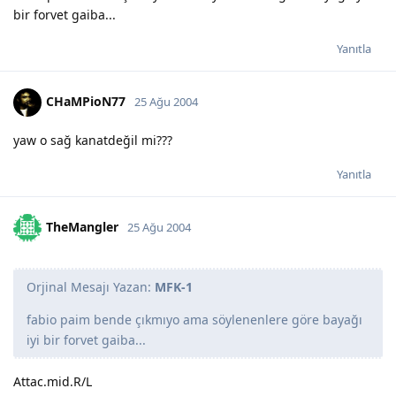
bir forvet gaiba...
Yanıtla
CHaMPioN77
25 Ağu 2004
yaw o sağ kanatdeğil mi???
Yanıtla
TheMangler
25 Ağu 2004
Orjinal Mesajı Yazan:
MFK-1
fabio paim bende çıkmıyo ama söylenenlere göre bayağı
iyi bir forvet gaiba...
Attac.mid.R/L