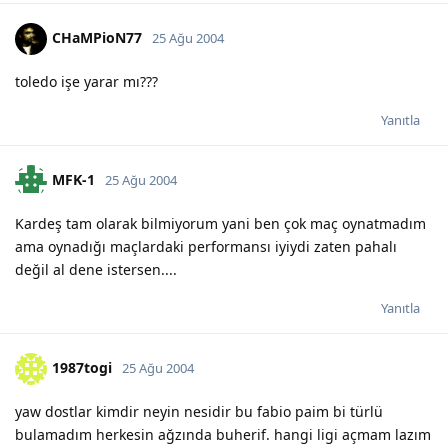
CHaMPioN77
25 Ağu 2004
toledo işe yarar mı???
Yanıtla
MFK-1
25 Ağu 2004
Kardeş tam olarak bilmiyorum yani ben çok maç oynatmadım
ama oynadığı maçlardaki performansı iyiydi zaten pahalı
değil al dene istersen....
Yanıtla
1987togi
25 Ağu 2004
yaw dostlar kimdir neyin nesidir bu fabio paim bi türlü
bulamadım herkesin ağzında buherif. hangi ligi açmam lazım