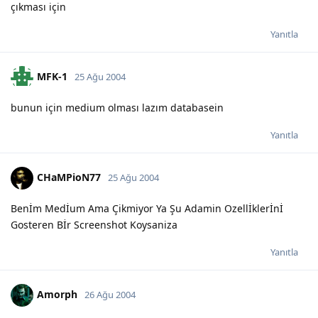
çıkması için
Yanıtla
MFK-1
25 Ağu 2004
bunun için medium olması lazım databasein
Yanıtla
CHaMPioN77
25 Ağu 2004
Benİm Medİum Ama Çikmiyor Ya Şu Adamin Ozellİklerİnİ
Gosteren Bİr Screenshot Koysaniza
Yanıtla
Amorph
26 Ağu 2004