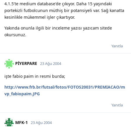
4.1.5'te medium database'de çıkıyor. Daha 15 yaşındaki
portekizli futbolcunun müthiş bir potansiyeli var. Sağ kanatta
kesinlikle mükemmel işler çıkartıyor.
Yakında onunla ilgili bir inceleme yazısı yazıcam sitede
okursunuz.
Yanıtla
PİYERPARE
23 Ağu 2004
işte fabio paim in resmi burda;
http://www.frb.br/futsal/fotos/FOTOS20031/PREMIACAO/m
vp_fabiopaim.JPG
Yanıtla
MFK-1
23 Ağu 2004