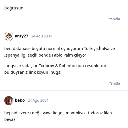
Doğrusun
Yanıtla
anty27
24 Ağu 2004
ben database boyutu normal oynuyorum Türkiye,İtalya ve
İspanya ligi seçili bende Fabio Paim çıkıyor
:hugs: arkadaşlar Todorov & Robinho nun resimlerini
bulduysanız link koyun :hugs:
Yanıtla
beko
24 Ağu 2004
hepside zenci değil yaw diego , montolivo , todorov filan
beyaz