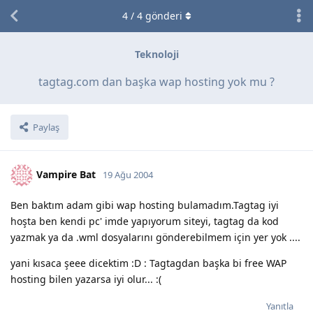
4
/
4
gönderi
Teknoloji
tagtag.com dan başka wap hosting yok mu ?
Paylaş
Vampire Bat
19 Ağu 2004
Ben baktım adam gibi wap hosting bulamadım.Tagtag iyi
hoşta ben kendi pc' imde yapıyorum siteyi, tagtag da kod
yazmak ya da .wml dosyalarını gönderebilmem için yer yok ....
yani kısaca şeee dicektim :D : Tagtagdan başka bi free WAP
hosting bilen yazarsa iyi olur... :(
Yanıtla