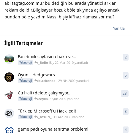
abi tagtag.com mu? bu dediğin bu arada yönetici arklar
reklam deildir.Bilgisayar bozuk böle tıklyınca açılıyo ancak
bundan böle yazdım.Nassı bişiy ki?hazırlaması zor mu?
Yanıtla
İlgili Tartışmalar
Facebook sayfasına baktı ve...
2
2
ya
_BoBo13_
,
22 Mar 2010
yanıtladı
Teknoloji
Oyun - Hedgewars
5
5
ya
blackened.
,
29 Nis 2009
yanıtladı
Teknoloji
Ctrl+alt+delete çalışmıyor..
23
23
y
ceylin
,
3 Şub 2009
yanıtladı
Teknoloji
Türkler, Microsoft'u Hack'ledi!
3
3
ya
_AYDIN_
,
11 Ara 2008
yanıtladı
Teknoloji
game padı oyuna tanıtma problemi
4
4
ya