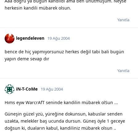
Aaa doğru ya bugün kandildi ama ben unutmuşum. Neyse
herkesin kandili mübarek olsun.
Yanıtla
legendeleven
19 Ağu 2004
bence de hiç yapmıyorsunuz herkes değil tabi bali bugün
yapın deme sevap dır
Yanıtla
iN-T-CoMe
19 Ağu 2004
Hıms eyw WarcrAfT seninde kandilin mübarek olSun ...
Güneşin güzel yzü, yüreğine dokunsun, kabuslar senden
uzakta, melekler baş ucunda dursun. Güneş öyle 1 geceye
doğsun ki, duaların kabul, kandiliniz mübarek olsun ..