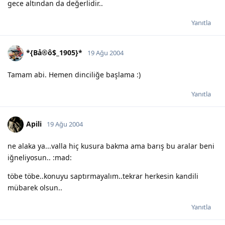
gece altından da değerlidir..
Yanıtla
*{Bå®ô$_1905}*
19 Ağu 2004
Tamam abi. Hemen dinciliğe başlama :)
Yanıtla
Apili
19 Ağu 2004
ne alaka ya...valla hiç kusura bakma ama barış bu aralar beni
iğneliyosun.. :mad:
töbe töbe..konuyu saptırmayalım..tekrar herkesin kandili
mübarek olsun..
Yanıtla