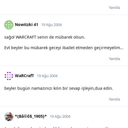
Yanıtla
Nowitzki 41
19 Ağu 2004
sağol WARCRAFT senin de mübarek olsun.
Evt beyler bu mübarek geceyi ibadet etmeden geçirmeyelim...
Yanıtla
WaRCrafT
19 Ağu 2004
beyler bugün namazınızı kılın bir sevap işleyin,dua edin.
Yanıtla
*{Bå®ô$_1905}*
19 Ağu 2004