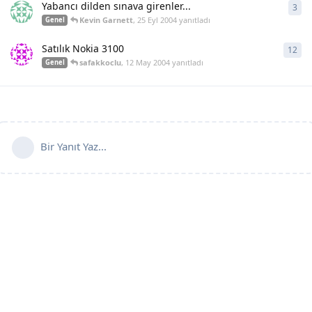
Yabancı dilden sınava girenler...
3
3
ya
Kevin Garnett
,
25 Eyl 2004
yanıtladı
Genel
Satılık Nokia 3100
12
12
y
safakkoclu
,
12 May 2004
yanıtladı
Genel
Bir Yanıt Yaz...