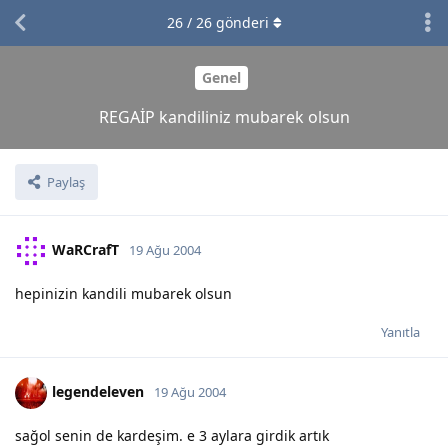
26
/
26
gönderi
Genel
REGAİP kandiliniz mubarek olsun
Paylaş
WaRCrafT
19 Ağu 2004
hepinizin kandili mubarek olsun
Yanıtla
legendeleven
19 Ağu 2004
sağol senin de kardeşim. e 3 aylara girdik artık