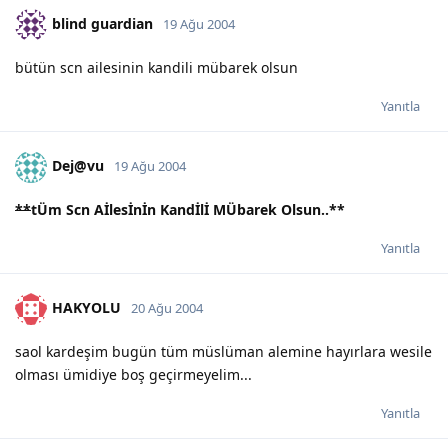
blind guardian
19 Ağu 2004
bütün scn ailesinin kandili mübarek olsun
Yanıtla
Dej@vu
19 Ağu 2004
**
tÜm Scn Aİlesİnİn Kandİlİ MÜbarek Olsun..
**
Yanıtla
HAKYOLU
20 Ağu 2004
saol kardeşim bugün tüm müslüman alemine hayırlara wesile
olması ümidiye boş geçirmeyelim...
Yanıtla