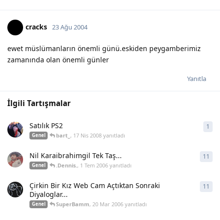
cracks
23 Ağu 2004
ewet müslümanların önemli günü.eskiden peygamberimiz
zamanında olan önemli günler
Yanıtla
İlgili Tartışmalar
Satılık PS2
1
1
ya
bart_
,
17 Nis 2008
yanıtladı
Genel
Nil Karaibrahimgil Tek Taş...
11
11
y
.Dennis.
,
1 Tem 2006
yanıtladı
Genel
Çirkin Bir Kız Web Cam Açtıktan Sonraki
11
11
y
Diyaloglar...
SuperBamm
,
20 Mar 2006
yanıtladı
Genel