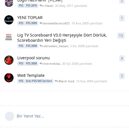
2
2
ya
r.Hazir
,
20 May 2011
yanıtladı
PES
PES 2010
YENİ TOPLAR
1
1
ya
benwallacecs421
,
19 Ara 2009
yanıtladı
PES
PES 2009
Lig TV Scoreboard V3.0 Herşeyiyle Dört Dörlük,
15
15
y
Scoreboardın Yeri Değişti
ultraslan_hasan
,
3 Eki 2008
yanıtladı
PES
PES 2008
Liverpool sorunu
4
4
ya
merenkisa
,
20 Eyl 2008
yanıtladı
PES
PES 2008
We8 Template
5
5
ya
Black God
,
10 Kas 2004
yanıtladı
PES
Eski PES/WE Serileri
Bir Yanıt Yaz...