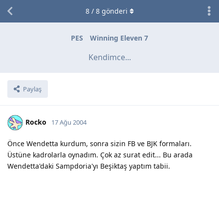
8
/
8
gönderi
PES
Winning Eleven 7
Kendimce...
Paylaş
Rocko
17 Ağu 2004
Önce Wendetta kurdum, sonra sizin FB ve BJK formaları.
Üstüne kadrolarla oynadım. Çok az surat edit... Bu arada
Wendetta'daki Sampdoria'yı Beşiktaş yaptım tabii.