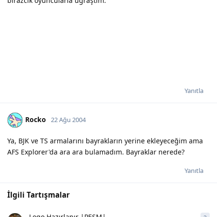
birazcık oyuncularla uğraştım.
Yanıtla
Rocko
22 Ağu 2004
Ya, BJK ve TS armalarını bayrakların yerine ekleyeceğim ama
AFS Explorer'da ara ara bulamadım. Bayraklar nerede?
Yanıtla
İlgili Tartışmalar
Logo Hazırlanır |PESM|