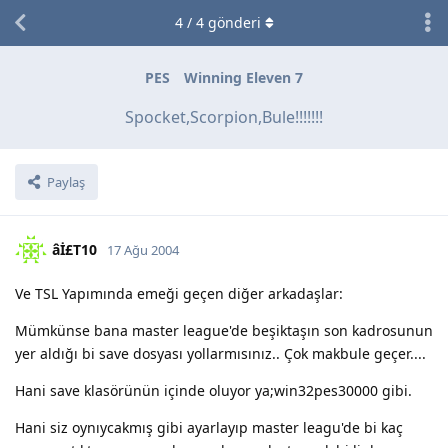
4
/
4
gönderi
PES
Winning Eleven 7
Spocket,Scorpion,Bule!!!!!!!
Paylaş
âİ£T10
17 Ağu 2004
Ve TSL Yapımında emeği geçen diğer arkadaşlar:
Mümkünse bana master league'de beşiktaşın son kadrosunun
yer aldığı bi save dosyası yollarmısınız.. Çok makbule geçer....
Hani save klasörünün içinde oluyor ya;win32pes30000 gibi.
Hani siz oynıycakmış gibi ayarlayıp master leagu'de bi kaç