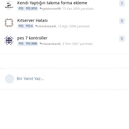
Kendi Yaptığın takıma forma ekleme
5
5
ya
jekbrovn99
,
15 Kas 2009
yanıtladı
PES
PES 2010
Kitserver Hatası
9
9
ya
AmAstasiA
,
13 Ağu 2008
yanıtladı
PES
PES 6
pes 7 kontroller
6
6
ya
hasanbank
,
9 Tem 2007
yanıtladı
PES
PES 2008
Bir Yanıt Yaz...