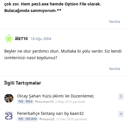
çok zor. Hem pes3.exe hemde Option File olarak.
Bulacağınıda sanmıyorum.
**
Yanıtla
âİ£T10
18 Ağu 2004
Beyler ne olur yardımcı olun. Mutlaka bi yolu vardır. Siz kendi
isimlerinizi nasıl koydunuz?
Yanıtla
İlgili Tartışmalar
Olcay Şahan Yüzü (Alıntı Ve Düzenleme)
5
5
ya
burhan75
,
2 May 2013
yanıtladı
PES
PES 6
Fenerbahçe fantasy sarı by kaan32
4
4
ya
kaan32
,
17 Haz 2010
yanıtladı
PES
PES 2010