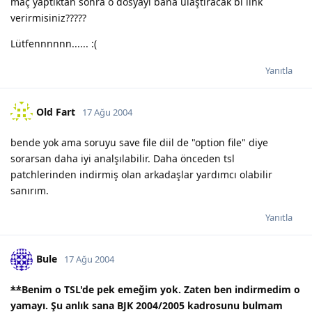
maç yaptıktan sonra o dosyayı bana ulaştıracak bi link
verirmisiniz?????
Lütfennnnnn...... :(
Yanıtla
Old Fart
17 Ağu 2004
bende yok ama soruyu save file diil de "option file" diye
sorarsan daha iyi analşılabilir. Daha önceden tsl
patchlerinden indirmiş olan arkadaşlar yardımcı olabilir
sanırım.
Yanıtla
Bule
17 Ağu 2004
**
Benim o TSL'de pek emeğim yok. Zaten ben indirmedim o
yamayı. Şu anlık sana BJK 2004/2005 kadrosunu bulmam