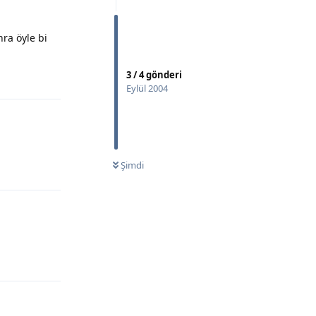
nra öyle bi
3
/
4
gönderi
Yanıtla
Eylül 2004
Şimdi
Yanıtla
Yanıtla