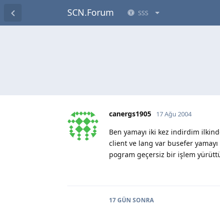
SCN.Forum
SSS
canergs1905
17 Ağu 2004
Ben yamayı iki kez indirdim ilkin
client ve lang var busefer yama
pogram geçersiz bir işlem yürütt
17 GÜN
SONRA