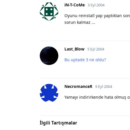
iN-T-CoMe
3 Eyl 2004
Oyunu reinstall yap yaptıktan sonr
sorun kalmaz ...
Last_Blow
5 Eyl 2004
Bu uptade 3 ne oldu?
NecromanceR
9 Eyl 2004
Yamayı indirirkende hata olmuş olab
İlgili Tartışmalar