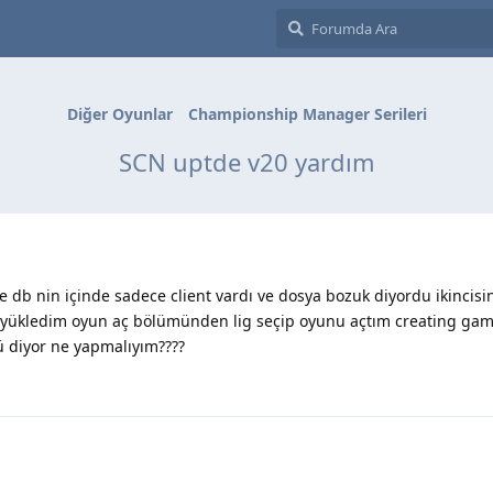
Diğer Oyunlar
Championship Manager Serileri
SCN uptde v20 yardım
de db nin içinde sadece client vardı ve dosya bozuk diyordu ikincis
yı yükledim oyun aç bölümünden lig seçip oyunu açtım creating g
ü diyor ne yapmalıyım????