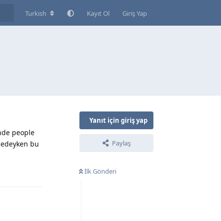
Turkish
Kayıt Ol
Giriş Yap
Yanıt için giriş yap
inde people
Paylaş
amedeyken bu
İlk Gönderi
Yanıtla