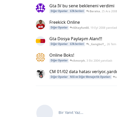
Gta IV bu sene bekleneni verdimi
Baraka
,
25 Ara 200
Diğer Oyunlar
GTA Serileri
Freekick Online
60tayfun60
,
19 Eyl 2008
yanıtlad
Diğer Oyunlar
Gta Dosya Paylaşım Alanı!!!
_GangboY_
,
26 Tem
Diğer Oyunlar
GTA Serileri
Online Boks!
Amorph
,
3 Eki 2004
yanıtladı
Diğer Oyunlar
CM 01/02 data hatası veriyor..yard
Diğer Oyunlar
NSS ve Diğer Menajerlik Oyunları
Bir Yanıt Yaz...