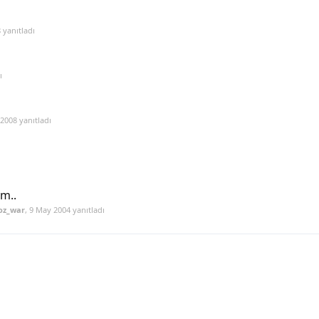
8
yanıtladı
ı
 2008
yanıtladı
ım..
oz_war
,
9 May 2004
yanıtladı