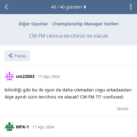
40
/
40
gönderi
Diğer Oyunlar
Championship Manager Serileri
CM-FM cıkınca tercihiniz ne olacak
Paylaş
cm22003
17 Ağu 2004
bilindiği gibi bu iki oyun da daha cıkmadan cogu arkadaasları
ikiye ayırdı sizin tercihinz ne olacak? CM-FM ??? :confused:
Yanıtla
MFK-1
17 Ağu 2004