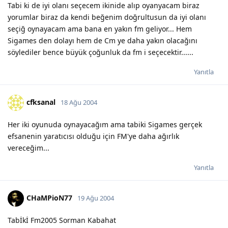
Tabi ki de iyi olanı seçecem ikinide alıp oyanyacam biraz
yorumlar biraz da kendi beğenim doğrultusun da iyi olanı
seçiğ oynayacam ama bana en yakın fm geliyor... Hem
Sigames den dolayı hem de Cm ye daha yakın olacağını
söylediler bence büyük çoğunluk da fm i seçecektir......
Yanıtla
cfksanal
18 Ağu 2004
Her iki oyunuda oynayacağım ama tabiki Sigames gerçek
efsanenin yaratıcısı olduğu için FM'ye daha ağırlık
vereceğim...
Yanıtla
CHaMPioN77
19 Ağu 2004
Tabİkİ Fm2005 Sorman Kabahat