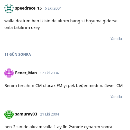
speedrace_15
6 Eki 2004
walla dostum ben ikisinide alırım hangisi hoşuma giderse
onla takılırım okey
Yanıtla
11 GÜN
SONRA
Fener_Man
17 Eki 2004
Benim tercihim CM olucak.FM yi pek beğenmedim. 4ever CM
Yanıtla
samuray03
21 Eki 2004
ben 2 sinide alıcam valla 1 ay fln 2sinide oynarım sonra