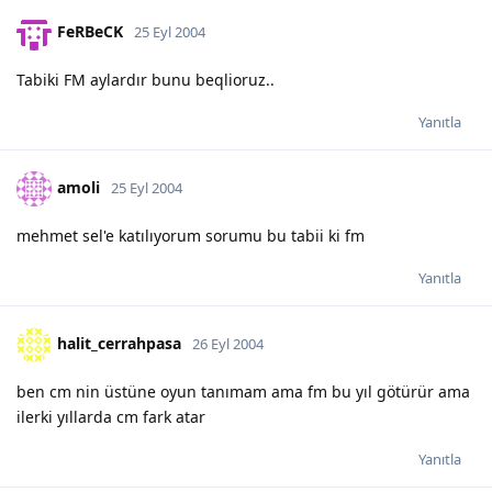
FeRBeCK
25 Eyl 2004
Tabiki FM aylardır bunu beqlioruz..
Yanıtla
amoli
25 Eyl 2004
mehmet sel'e katılıyorum sorumu bu tabii ki fm
Yanıtla
halit_cerrahpasa
26 Eyl 2004
ben cm nin üstüne oyun tanımam ama fm bu yıl götürür ama
ilerki yıllarda cm fark atar
Yanıtla