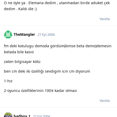
O ne öyle ya . Elemana dedim , utanmadan birde aduket çek
dedim . Kaldı öle :)
Yanıtla
TheMangler
27 Eyl 2004
fm deki kotulugu demoda gördüm(kimse beta demo)demesin
betada bile kasıo
zaten bilgisayar kötü
ben cm deki iki özelliği sevdigim icin cm diyorum
1-hız
2-oyuncu özelliklerinin 100'e kadar olması
Yanıtla
badboy_t
27 Eyl 2004