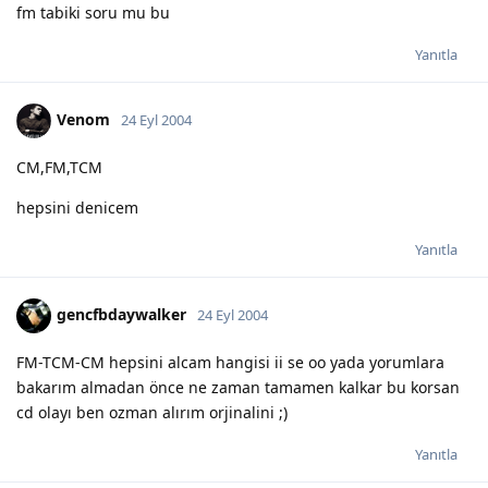
fm tabiki soru mu bu
Yanıtla
Venom
24 Eyl 2004
CM,FM,TCM
hepsini denicem
Yanıtla
gencfbdaywalker
24 Eyl 2004
FM-TCM-CM hepsini alcam hangisi ii se oo yada yorumlara
bakarım almadan önce ne zaman tamamen kalkar bu korsan
cd olayı ben ozman alırım orjinalini ;)
Yanıtla