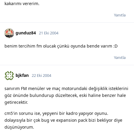
kakarımı vererim.
Yanıtla
gunduz84
21 Eki 2004
benim tercihim fm olucak çünkü oyunda bende varım :D
Yanıtla
bjkfan
22 Eki 2004
sanırım FM menüler ve maç motorundaki değişiklik isteklerini
göz önünde bulundurup düzeltecek, eski haline benzer hale
getirecektir.
cm5'in sorunu ise, yepyeni bir kadro yapıyor oyunu.
dolayısıyla bir çok bug ve expansion pack bizi bekliyor diye
düşünüyorum.