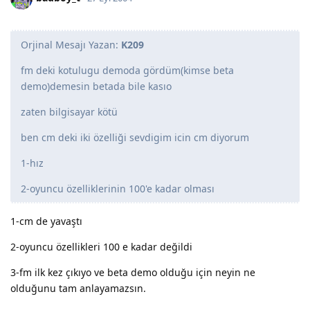
Orjinal Mesajı Yazan:
K209
fm deki kotulugu demoda gördüm(kimse beta
demo)demesin betada bile kasıo
zaten bilgisayar kötü
ben cm deki iki özelliği sevdigim icin cm diyorum
1-hız
2-oyuncu özelliklerinin 100'e kadar olması
1-cm de yavaştı
2-oyuncu özellikleri 100 e kadar değildi
3-fm ilk kez çıkıyo ve beta demo olduğu için neyin ne
olduğunu tam anlayamazsın.