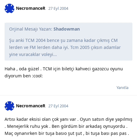
NecromanceR
27 Eyl 2004
Orjinal Mesajı Yazan:
Shadowman
Şu anki TCM 2004 bence şu zamana kadar çıkmış CM
lerden ve FM lerden daha iyi. Tcm 2005 çıksın adamlar
yine vuracaklar voleyi...
Haha , oda güzel . TCM için biletçi kahveci gazozcu oyunu
diyorum ben :cool:
Yanıtla
NecromanceR
27 Eyl 2004
Artısı kadar eksisi olan çok yanı var . Oyun satsın diye yapılmış
. Menejerlik ruhu yok . Ben gördüm bir arkadaş oynuyordu .
Maç oynanırken bir tuşa basıo şut şut , bi tuşa bası pas pas .