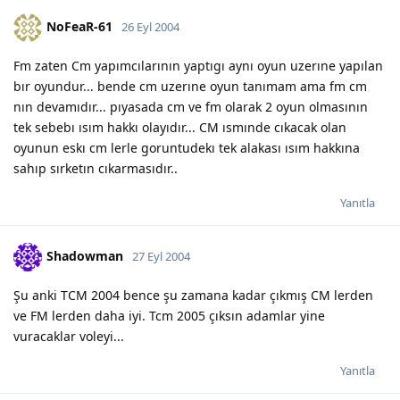
NoFeaR-61
26 Eyl 2004
Fm zaten Cm yapımcılarının yaptıgı aynı oyun uzerıne yapılan
bır oyundur... bende cm uzerıne oyun tanımam ama fm cm
nın devamıdır... pıyasada cm ve fm olarak 2 oyun olmasının
tek sebebı ısım hakkı olayıdır... CM ısmınde cıkacak olan
oyunun eskı cm lerle goruntudekı tek alakası ısım hakkına
sahıp sırketın cıkarmasıdır..
Yanıtla
Shadowman
27 Eyl 2004
Şu anki TCM 2004 bence şu zamana kadar çıkmış CM lerden
ve FM lerden daha iyi. Tcm 2005 çıksın adamlar yine
vuracaklar voleyi...
Yanıtla