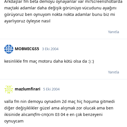
Arkdaşlar fm beta demoyu oynayanlar var mı?screenshotlarda
maçtaki adamlar daha değişik görünüyo vücudunu ayağını
görüyoruz ben oynuyom nokta nokta adamlar bunu biz mi
ayarlıyoruz öyleyse nasıl
Yanıtla
MOBMICGS5
3 Eki 2004
kesinlikle fm maç motoru daha kötü olsa da :) :)
Yanıtla
mazlumfirari
5 Eki 2004
valla fm nin demoyu oynadım 2d maç hiç hoşuma gitmedi
diğer değişiklikler güzel ama alışmak zor olucak ama ben
ikisinide alıcam(fm-cm)cm 03 04 e en çok benzeyeni
oynuycam