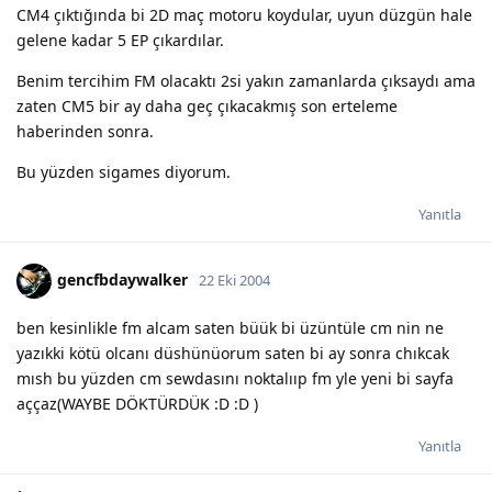
CM4 çıktığında bi 2D maç motoru koydular, uyun düzgün hale
gelene kadar 5 EP çıkardılar.
Benim tercihim FM olacaktı 2si yakın zamanlarda çıksaydı ama
zaten CM5 bir ay daha geç çıkacakmış son erteleme
haberinden sonra.
Bu yüzden sigames diyorum.
Yanıtla
gencfbdaywalker
22 Eki 2004
ben kesinlikle fm alcam saten büük bi üzüntüle cm nin ne
yazıkki kötü olcanı düshünüorum saten bi ay sonra chıkcak
mısh bu yüzden cm sewdasını noktalııp fm yle yeni bi sayfa
aççaz(WAYBE DÖKTÜRDÜK :D :D )
Yanıtla