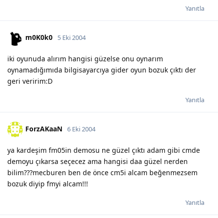
Yanıtla
m0K0k0
5 Eki 2004
iki oyunuda alırım hangisi güzelse onu oynarım
oynamadığımıda bilgisayarcıya gider oyun bozuk çıktı der
geri veririm:D
Yanıtla
ForzAKaaN
6 Eki 2004
ya kardeşim fm05in demosu ne güzel çıktı adam gibi cmde
demoyu çıkarsa seçecez ama hangisi daa güzel nerden
bilim???mecburen ben de önce cm5i alcam beğenmezsem
bozuk diyip fmyi alcam!!!
Yanıtla