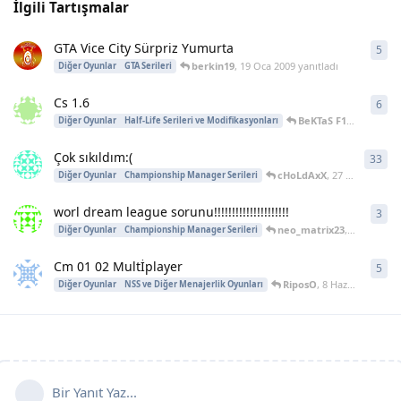
İlgili Tartışmalar
GTA Vice City Sürpriz Yumurta
5
5
ya
berkin19
,
19 Oca 2009
yanıtladı
Diğer Oyunlar
GTA Serileri
Cs 1.6
6
6
ya
BeKTaS F1GO
,
25 Eyl 
Diğer Oyunlar
Half-Life Serileri ve Modifikasyonları
Çok sıkıldım:(
33
33
y
cHoLdAxX
,
27 Tem 2004
ya
Diğer Oyunlar
Championship Manager Serileri
worl dream league sorunu!!!!!!!!!!!!!!!!!!!!!
3
3
ya
neo_matrix23
,
23 Haz 200
Diğer Oyunlar
Championship Manager Serileri
Cm 01 02 Multİplayer
5
5
ya
RiposO
,
8 Haz 2004
yanıtl
Diğer Oyunlar
NSS ve Diğer Menajerlik Oyunları
Bir Yanıt Yaz...