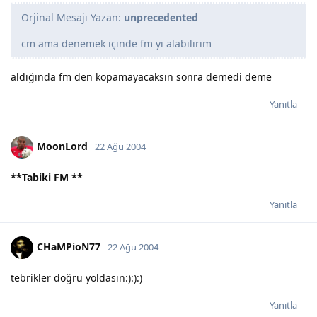
Orjinal Mesajı Yazan:
unprecedented
cm ama denemek içinde fm yi alabilirim
aldığında fm den kopamayacaksın sonra demedi deme
Yanıtla
MoonLord
22 Ağu 2004
**
Tabiki FM
**
Yanıtla
CHaMPioN77
22 Ağu 2004
tebrikler doğru yoldasın:):):)
Yanıtla