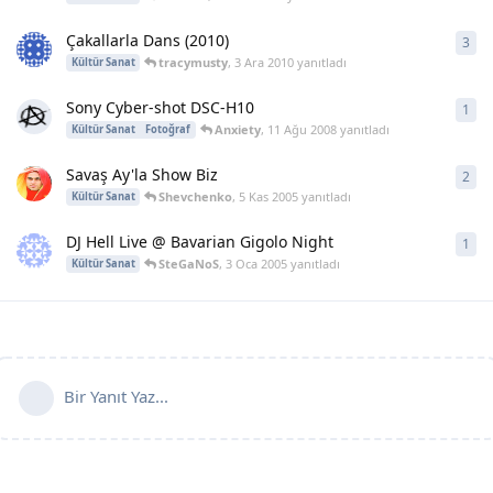
Çakallarla Dans (2010)
3
3
ya
tracymusty
,
3 Ara 2010
yanıtladı
Kültür Sanat
Sony Cyber-shot DSC-H10
1
1
ya
Anxiety
,
11 Ağu 2008
yanıtladı
Kültür Sanat
Fotoğraf
Savaş Ay'la Show Biz
2
2
ya
Shevchenko
,
5 Kas 2005
yanıtladı
Kültür Sanat
DJ Hell Live @ Bavarian Gigolo Night
1
1
ya
SteGaNoS
,
3 Oca 2005
yanıtladı
Kültür Sanat
Bir Yanıt Yaz...