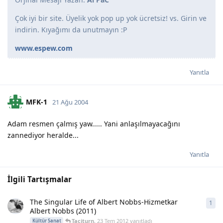
Çok iyi bir site. Üyelik yok pop up yok ücretsiz! vs. Girin ve
indirin. Kıyağımı da unutmayın :P
www.espew.com
Yanıtla
MFK-1
21 Ağu 2004
Adam resmen çalmış yaw..... Yani anlaşılmayacağını
zannediyor heralde...
Yanıtla
İlgili Tartışmalar
The Singular Life of Albert Nobbs-Hizmetkar
1
1
ya
Albert Nobbs (2011)
Taciturn
,
23 Tem 2012
yanıtladı
Kültür Sanat