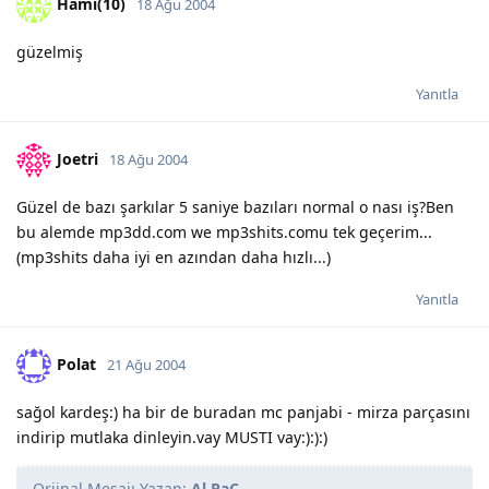
Hami(10)
18 Ağu 2004
güzelmiş
Yanıtla
Joetri
18 Ağu 2004
Güzel de bazı şarkılar 5 saniye bazıları normal o nası iş?Ben
bu alemde mp3dd.com we mp3shits.comu tek geçerim...
(mp3shits daha iyi en azından daha hızlı...)
Yanıtla
Polat
21 Ağu 2004
sağol kardeş:) ha bir de buradan mc panjabi - mirza parçasını
indirip mutlaka dinleyin.vay MUSTI vay:):):)
Orjinal Mesajı Yazan:
Al PaC