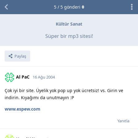
5
/
5
gönderi
Kültür Sanat
Süper bir mp3 sitesi!
Paylaş
Al PaC
16 Ağu 2004
Çok iyi bir site. Üyelik yok pop up yok ücretsiz! vs. Girin ve
indirin. Kıyağımı da unutmayın :P
www.espew.com
Yanıtla