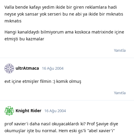
Valla bende kafayı yedim ikide bir giren reklamlara hadi
neyse yok sansar yok serseri bu ne abi ya ikide bir mıknatıs
mıknatıs
Hangi kanaldaydı bilmiyorum ama koskoca matrixinde içine
etmişti bu kazmalar
Yanıtla
ultrAtmaca
16 Ağu 2004
evt içine etmişler filmin :) komik olmuş
Yanıtla
Knight Rider
16 Ağu 2004
prof xavier'i daha nasıl okuyacaklardı ki? Prof Şaviye diye
okumuşlar işte bu normal. Hem eski gs'li "abel xavier'i"