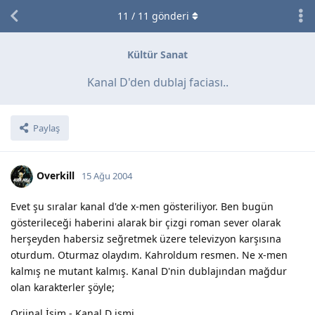
11
/
11
gönderi
Kültür Sanat
Kanal D'den dublaj faciası..
Paylaş
Overkill
15 Ağu 2004
Evet şu sıralar kanal d'de x-men gösteriliyor. Ben bugün
gösterileceği haberini alarak bir çizgi roman sever olarak
herşeyden habersiz seğretmek üzere televizyon karşısına
oturdum. Oturmaz olaydım. Kahroldum resmen. Ne x-men
kalmış ne mutant kalmış. Kanal D'nin dublajından mağdur
olan karakterler şöyle;
Orjinal İsim - Kanal D ismi