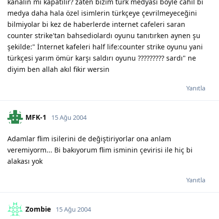
kanalın mı kapatılır? zaten bizim türk medyası böyle cahil bi
medya daha hala özel isimlerin türkçeye çevrilmeyeceğini
bilmiyolar bi kez de haberlerde internet cafeleri saran
counter strike'tan bahsediolardı oyunu tanıtırken aynen şu
şekilde:" İnternet kafeleri half life:counter strike oyunu yani
türkçesi yarım ömür karşı saldırı oyunu ????????? sardı" ne
diyim ben allah akıl fikir wersin
Yanıtla
MFK-1
15 Ağu 2004
Adamlar flim isilerini de değiştiriyorlar ona anlam
veremiyorm... Bi bakıyorum flim isminin çevirisi ile hiç bi
alakası yok
Yanıtla
Zombie
15 Ağu 2004