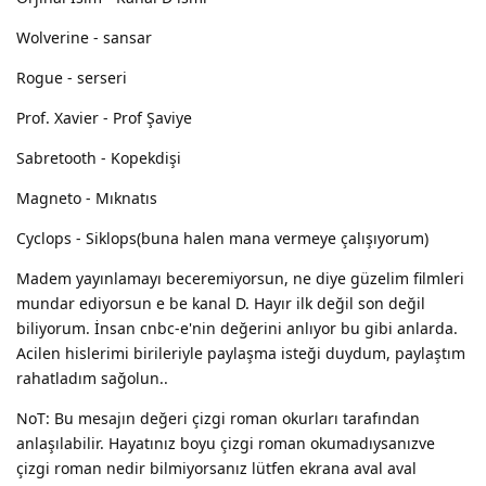
Wolverine - sansar
Rogue - serseri
Prof. Xavier - Prof Şaviye
Sabretooth - Kopekdişi
Magneto - Mıknatıs
Cyclops - Siklops(buna halen mana vermeye çalışıyorum)
Madem yayınlamayı beceremiyorsun, ne diye güzelim filmleri
mundar ediyorsun e be kanal D. Hayır ilk değil son değil
biliyorum. İnsan cnbc-e'nin değerini anlıyor bu gibi anlarda.
Acilen hislerimi birileriyle paylaşma isteği duydum, paylaştım
rahatladım sağolun..
NoT: Bu mesajın değeri çizgi roman okurları tarafından
anlaşılabilir. Hayatınız boyu çizgi roman okumadıysanızve
çizgi roman nedir bilmiyorsanız lütfen ekrana aval aval