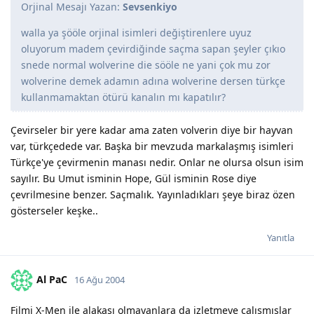
Orjinal Mesajı Yazan:
Sevsenkiyo
walla ya şööle orjinal isimleri değiştirenlere uyuz
oluyorum madem çevirdiğinde saçma sapan şeyler çıkıo
snede normal wolverine die sööle ne yani çok mu zor
wolverine demek adamın adına wolverine dersen türkçe
kullanmamaktan ötürü kanalın mı kapatılır?
Çevirseler bir yere kadar ama zaten volverin diye bir hayvan
var, türkçedede var. Başka bir mevzuda markalaşmış isimleri
Türkçe'ye çevirmenin manası nedir. Onlar ne olursa olsun isim
sayılır. Bu Umut isminin Hope, Gül isminin Rose diye
çevrilmesine benzer. Saçmalık. Yayınladıkları şeye biraz özen
gösterseler keşke..
Yanıtla
Al PaC
16 Ağu 2004
Filmi X-Men ile alakası olmayanlara da izletmeye çalışmışlar