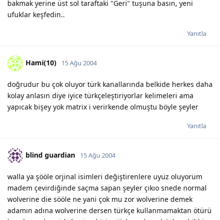
bakmak yerine üst sol taraftaki "Geri" tuşuna basın, yeni
ufuklar keşfedin..
Yanıtla
Hami(10)
15 Ağu 2004
doğrudur bu çok oluyor türk kanallarında belkide herkes daha
kolay anlasın diye iyice türkçeleştiriyorlar kelimeleri ama
yapıcak bişey yok matrix i verirkende olmuştu böyle şeyler
Yanıtla
blind guardian
15 Ağu 2004
walla ya şööle orjinal isimleri değiştirenlere uyuz oluyorum
madem çevirdiğinde saçma sapan şeyler çıkıo snede normal
wolverine die sööle ne yani çok mu zor wolverine demek
adamın adına wolverine dersen türkçe kullanmamaktan ötürü