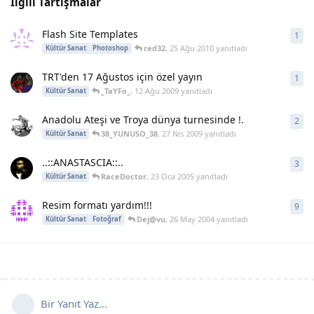
İlgili Tartışmalar
Flash Site Templates
1
1
ya
red32
,
25 Ağu 2010
yanıtladı
Kültür Sanat
Photoshop
TRT'den 17 Ağustos için özel yayın
1
1
ya
_TaYFo_
,
12 Ağu 2009
yanıtladı
Kültür Sanat
Anadolu Ateşi ve Troya dünya turnesinde !.
2
2
ya
38_YUNUSO_38
,
27 Nis 2009
yanıtladı
Kültür Sanat
..::ANASTASCIA::..
3
3
ya
RaceDoctor
,
23 Oca 2005
yanıtladı
Kültür Sanat
Resim formatı yardım!!!
9
9
ya
Dej@vu
,
26 May 2004
yanıtladı
Kültür Sanat
Fotoğraf
Bir Yanıt Yaz...