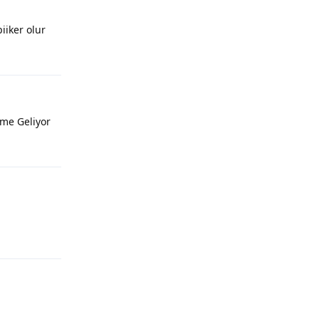
iiker olur
Yanıtla
me Geliyor
Yanıtla
Yanıtla