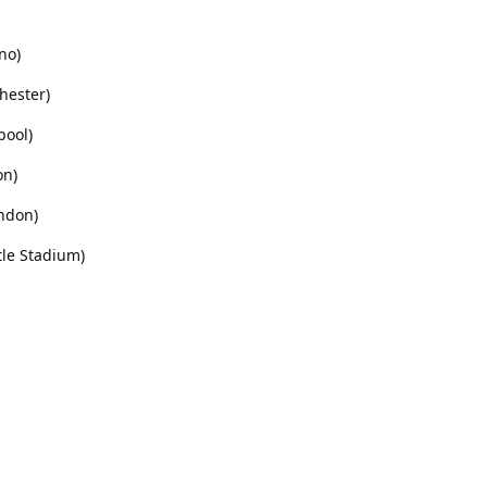
no)
hester)
pool)
on)
ndon)
tle Stadium)