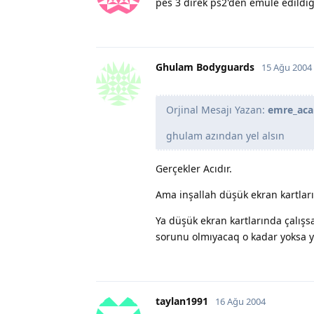
pes 3 direk ps2'den emule edildiğ
Ghulam Bodyguards
15 Ağu 2004
Orjinal Mesajı Yazan:
emre_aca
ghulam azından yel alsın
Gerçekler Acıdır.
Ama inşallah düşük ekran kartların
Ya düşük ekran kartlarında çalış
sorunu olmıyacaq o kadar yoksa y
taylan1991
16 Ağu 2004