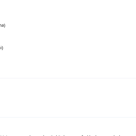
ma)
i)