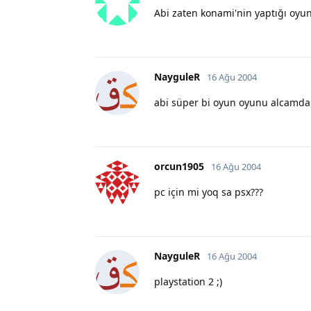
Abi zaten konami'nin yaptığı oyun
NayguleR
16 Ağu 2004
abi süper bi oyun oyunu alcamda
orcun1905
16 Ağu 2004
pc için mi yoq sa psx???
NayguleR
16 Ağu 2004
playstation 2 ;)