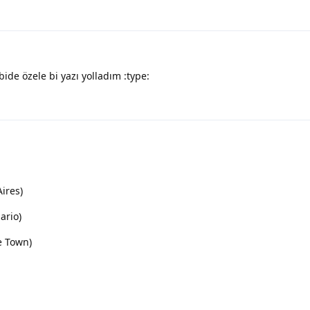
bide özele bi yazı yolladım :type:
ires)
ario)
e Town)