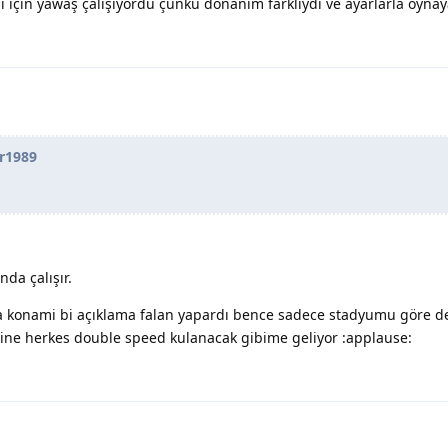
i için yawaş çalışıyordu çünkü donanım farklıydı ve ayarlarla oyn
r1989
da çalışır.
sa konami bi açıklama falan yapardı bence sadece stadyumu göre d
ine herkes double speed kulanacak gibime geliyor :applause: