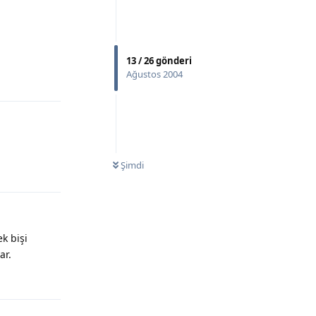
13
/
26
gönderi
Ağustos 2004
Yanıtla
Şimdi
Yanıtla
ek bişi
ar.
Yanıtla