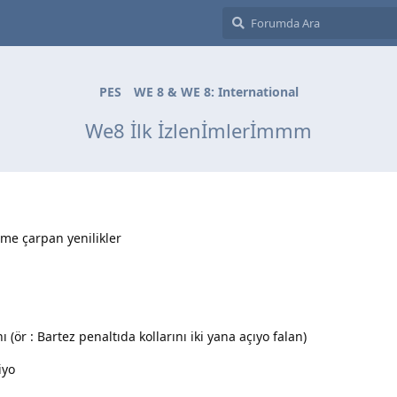
PES
WE 8 & WE 8: International
We8 İlk İzlenİmlerİmmm
me çarpan yenilikler
ı (ör : Bartez penaltıda kollarını iki yana açıyo falan)
iyo