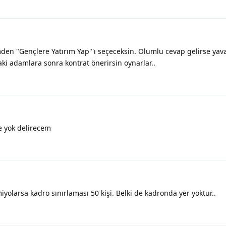
en "Gençlere Yatırım Yap"'ı seçeceksin. Olumlu cevap gelirse yav
aki adamlara sonra kontrat önerirsin oynarlar..
e yok delirecem
yolarsa kadro sınırlaması 50 kişi. Belki de kadronda yer yoktur..