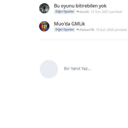
Bu oyunu bitirebilen yok
kurdt
,
13 Tem 2007
yanıtladı
Diğer Oyunlar
Muo'da GMLik
HakanTR
,
19 Şub 2006
yanıtladı
Diğer Oyunlar
Bir Yanıt Yaz...