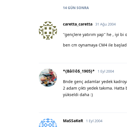
14 GÜN
SONRA
caretta_caretta
31 Ağu 2004
''gençlere yatırım yap'' he , iyi b
ben cm oynamaya CM4 ile başlad
*{Bå®ô$_1905}*
1 Eyl 2004
Bnde genç adamlar yedek kadroya y
2 adam çıktı yedek takıma. Hatta 
yükseldi daha :)
MaSSaKeR
1 Eyl 2004