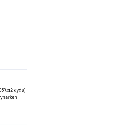
Yanıtla
5'te(2 ayda)
 oynarken
Yanıtla