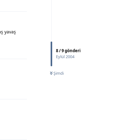
Yanıtla
aş yavaş
8
/
9
gönderi
Yanıtla
Eylül 2004
Şimdi
Yanıtla
Yanıtla