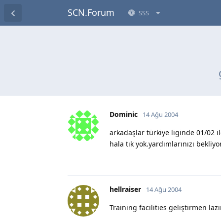
SCN.Forum
SSS
Dominic
14 Ağu 2004
arkadaşlar türkiye liginde 01/02
hala tık yok.yardımlarınızı bekliy
hellraiser
14 Ağu 2004
Training facilities geliştirmen la