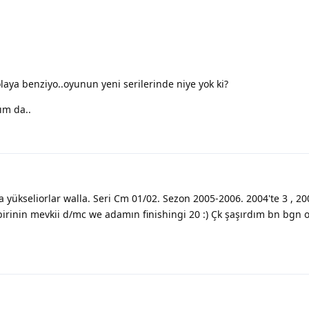
i olaya benziyo..oyunun yeni serilerinde niye yok ki?
ım da..
ükseliorlar walla. Seri Cm 01/02. Sezon 2005-2006. 2004'te 3 , 200
birinin mevkii d/mc we adamın finishingi 20 :) Çk şaşırdım bn bgn