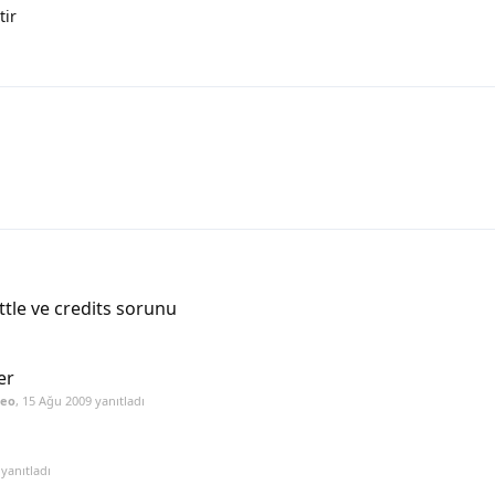
tir
tle ve credits sorunu
er
eo
,
15 Ağu 2009
yanıtladı
yanıtladı