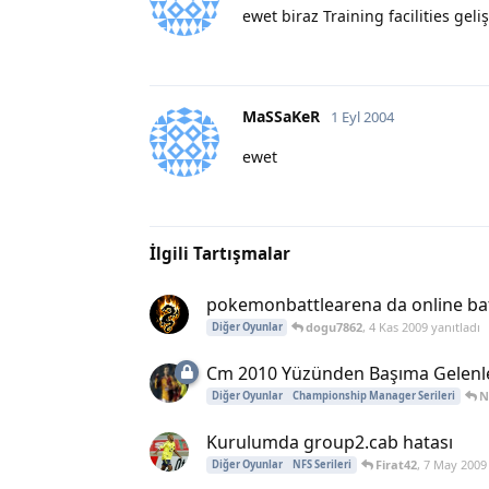
ewet biraz Training facilities geliş
MaSSaKeR
1 Eyl 2004
ewet
İlgili Tartışmalar
pokemonbattlearena da online bat
dogu7862
,
4 Kas 2009
yanıtladı
Diğer Oyunlar
Cm 2010 Yüzünden Başıma Gelenl
N
Diğer Oyunlar
Championship Manager Serileri
Kurulumda group2.cab hatası
Firat42
,
7 May 2009
Diğer Oyunlar
NFS Serileri