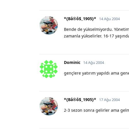
*{Bå®ô$_1905}*
14 Ağu 2004
Bende de yükselmiyordu. Yönetimd
zamanla yükselirler. 16-17 yaşınd
Dominic
14 Ağu 2004
gençlere yatırım yapıldı ama gen
*{Bå®ô$_1905}*
17 Ağu 2004
2-3 sezon sonra gelirler ama gelmi