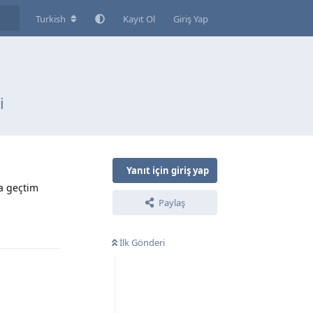
Turkish
Kayıt Ol
Giriş Yap
i
Yanıt için giriş yap
a geçtim
Paylaş
Yanıtla
İlk Gönderi