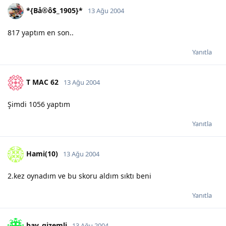
*{Bå®ô$_1905}*
13 Ağu 2004
817 yaptım en son..
Yanıtla
T MAC 62
13 Ağu 2004
Şimdi 1056 yaptım
Yanıtla
Hami(10)
13 Ağu 2004
2.kez oynadım ve bu skoru aldım sıktı beni
Yanıtla
bay_gizemli
13 Ağu 2004