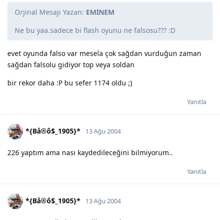
Orjinal Mesajı Yazan:
EMINEM
Ne bu yaa.sadece bi flash oyunu ne falsosu??? :D
evet oyunda falso var mesela çok sağdan vurduğun zaman
sağdan falsolu gidiyor top veya soldan
bir rekor daha :P bu sefer 1174 oldu ;)
Yanıtla
*{Bå®ô$_1905}*
13 Ağu 2004
226 yaptım ama nası kaydedileceğini bilmiyorum..
Yanıtla
*{Bå®ô$_1905}*
13 Ağu 2004