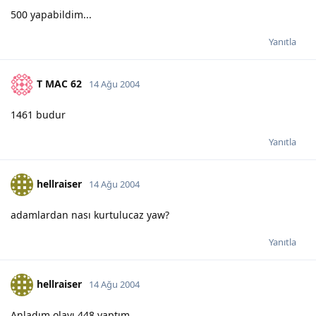
500 yapabildim...
Yanıtla
T MAC 62
14 Ağu 2004
1461 budur
Yanıtla
hellraiser
14 Ağu 2004
adamlardan nası kurtulucaz yaw?
Yanıtla
hellraiser
14 Ağu 2004
Anladım olayı 448 yaptım.