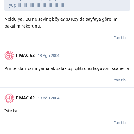
yupiiiiiiiiiiiiiiiiiiiiiiiiiiiiiiiiiiiiiiiiii
Noldu ya? Bu ne sevinç böyle? :D Koy da sayfaya görelim
bakalım rekorunu...
Yanıtla
T MAC 62
13 Ağu 2004
Printerdan yarımyamalak salak bşi çıktı onu koyuyom scanerla
Yanıtla
T MAC 62
13 Ağu 2004
İşte bu
Yanıtla