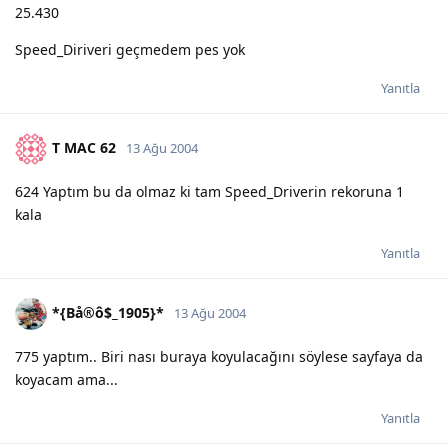
25.430
Speed_Diriveri geçmedem pes yok
Yanıtla
T MAC 62
13 Ağu 2004
624 Yaptım bu da olmaz ki tam Speed_Driverin rekoruna 1
kala
Yanıtla
*{Bå®ô$_1905}*
13 Ağu 2004
775 yaptım.. Biri nası buraya koyulacağını söylese sayfaya da
koyacam ama...
Yanıtla