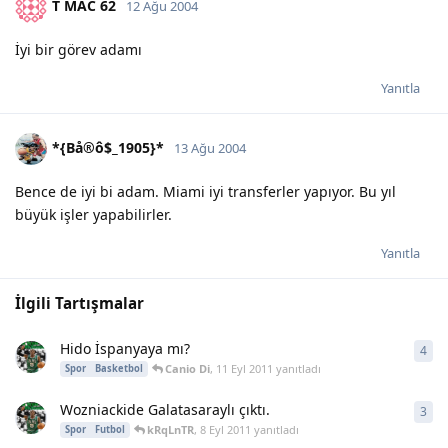
T MAC 62
12 Ağu 2004
İyi bir görev adamı
Yanıtla
*{Bå®ô$_1905}*
13 Ağu 2004
Bence de iyi bi adam. Miami iyi transferler yapıyor. Bu yıl
büyük işler yapabilirler.
Yanıtla
İlgili Tartışmalar
Hido İspanyaya mı?
4
4
ya
Canio Di
,
11 Eyl 2011
yanıtladı
Spor
Basketbol
Wozniackide Galatasaraylı çıktı.
3
3
ya
kRqLnTR
,
8 Eyl 2011
yanıtladı
Spor
Futbol