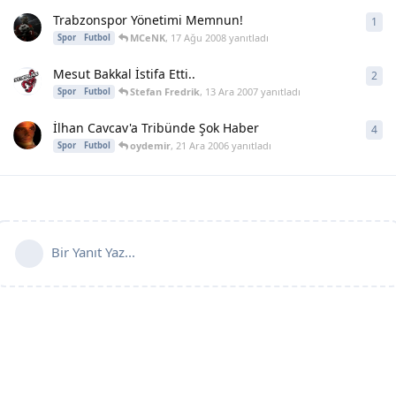
Trabzonspor Yönetimi Memnun!
1
1
ya
MCeNK
,
17 Ağu 2008
yanıtladı
Spor
Futbol
Mesut Bakkal İstifa Etti..
2
2
ya
Stefan Fredrik
,
13 Ara 2007
yanıtladı
Spor
Futbol
İlhan Cavcav'a Tribünde Şok Haber
4
4
ya
oydemir
,
21 Ara 2006
yanıtladı
Spor
Futbol
Bir Yanıt Yaz...