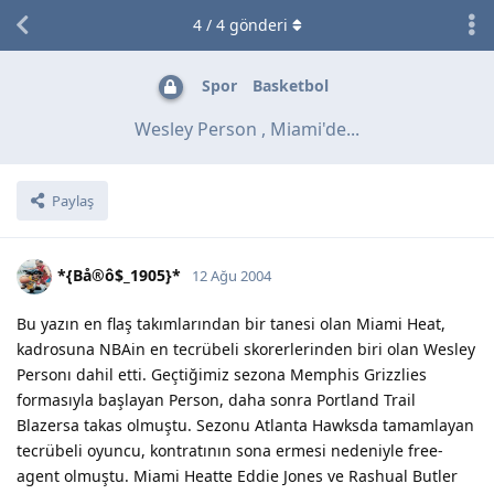
4
/
4
gönderi
Spor
Basketbol
Wesley Person , Miami'de...
Paylaş
*{Bå®ô$_1905}*
12 Ağu 2004
Bu yazın en flaş takımlarından bir tanesi olan Miami Heat,
kadrosuna NBAin en tecrübeli skorerlerinden biri olan Wesley
Personı dahil etti. Geçtiğimiz sezona Memphis Grizzlies
formasıyla başlayan Person, daha sonra Portland Trail
Blazersa takas olmuştu. Sezonu Atlanta Hawksda tamamlayan
tecrübeli oyuncu, kontratının sona ermesi nedeniyle free-
agent olmuştu. Miami Heatte Eddie Jones ve Rashual Butler