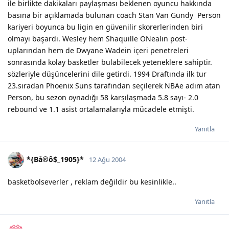
ile birlikte dakikaları paylaşması beklenen oyuncu hakkında
basına bir açıklamada bulunan coach Stan Van Gundy  Person
kariyeri boyunca bu ligin en güvenilir skorerlerinden biri
olmayı başardı. Wesley hem Shaquille ONealın post-
uplarından hem de Dwyane Wadein içeri penetreleri
sonrasında kolay basketler bulabilecek yeteneklere sahiptir. 
sözleriyle düşüncelerini dile getirdi. 1994 Draftında ilk tur
23.sıradan Phoenix Suns tarafından seçilerek NBAe adım atan
Person, bu sezon oynadığı 58 karşılaşmada 5.8 sayı- 2.0
rebound ve 1.1 asist ortalamalarıyla mücadele etmişti.
Yanıtla
*{Bå®ô$_1905}*
12 Ağu 2004
basketbolseverler , reklam değildir bu kesinlikle..
Yanıtla