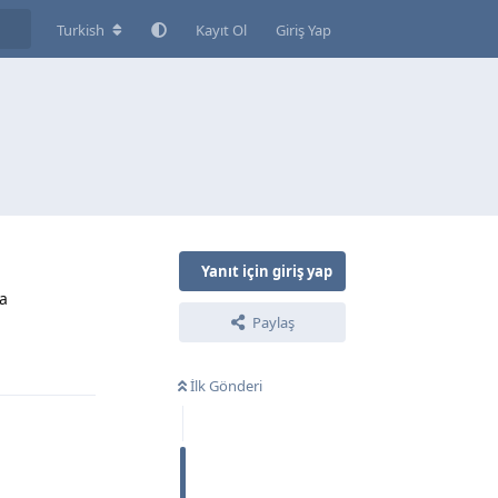
Turkish
Kayıt Ol
Giriş Yap
Yanıt için giriş yap
sa
Paylaş
Yanıtla
İlk Gönderi