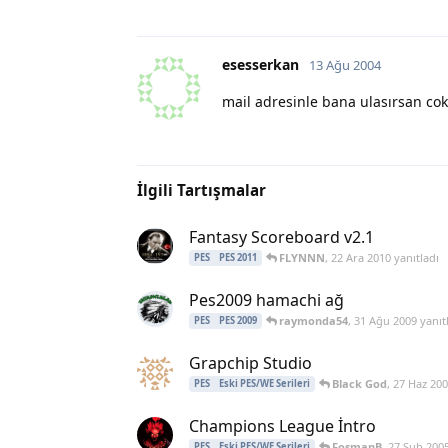
esesserkan
13 Ağu 2004
mail adresinle bana ulasırsan co
İlgili Tartışmalar
Fantasy Scoreboard v2.1
FLYNNN
,
22 Ara 2010
yanıtladı
PES
PES 2011
Pes2009 hamachi ağ
raymonda54
,
31 Ağu 2009
yanıt
PES
PES 2009
Grapchip Studio
Black God
,
27 Haz 20
PES
Eski PES/WE Serileri
Champions League İntro
FosmanB
,
27 Şub 200
PES
Eski PES/WE Serileri