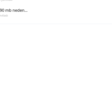
190 mb neden...
ıtladı