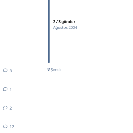
Yanıtla
2
/
3
gönderi
Ağustos 2004
Yanıtla
Şimdi
5
5
yanıt
1
1
yanıt
2
2
yanıt
12
12
yanıt