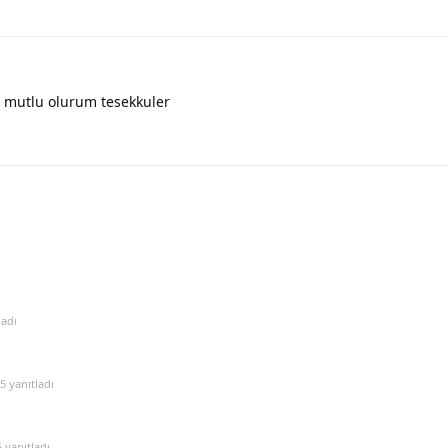
k mutlu olurum tesekkuler
ladı
05
yanıtladı
5
yanıtladı