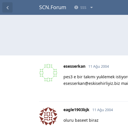
SCN.Forum
SSS
esesserkan
11 Ağu 2004
pes3 e bir takımı yuklemek istiy
esesserkan@eskisehirliyiz.biz mail
eagle1903bjk
11 Ağu 2004
oluru baseet biraz