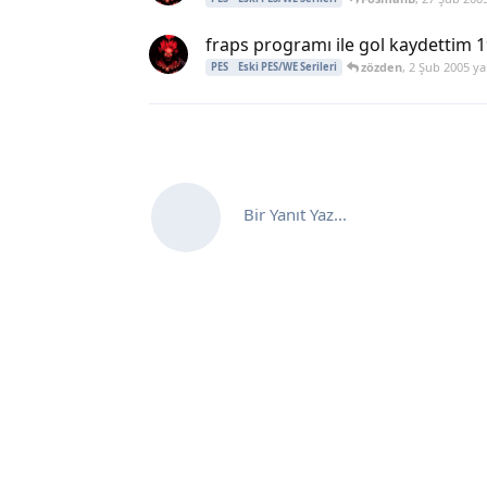
fraps programı ile gol kaydettim 
zözden
,
2 Şub 2005
yan
PES
Eski PES/WE Serileri
Bir Yanıt Yaz...