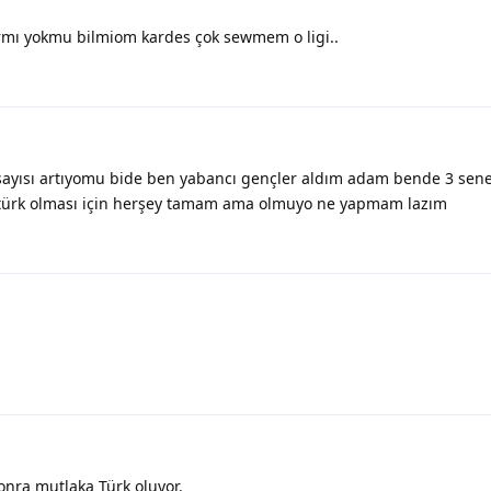
rmı yokmu bilmiom kardes çok sewmem o ligi..
sayısı artıyomu bide ben yabancı gençler aldım adam bende 3 sen
u türk olması için herşey tamam ama olmuyo ne yapmam lazım
onra mutlaka Türk oluyor.