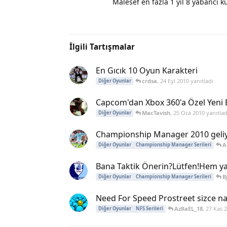
Malesef en fazla 1 yıl 8 yabancı k
İlgili Tartışmalar
En Gıcık 10 Oyun Karakteri
crdsa
,
24 Eyl 2010
yanıtladı
Diğer Oyunlar
Capcom'dan Xbox 360'a Özel Yeni 
MacTavish
,
25 Oca 2010
yanıtlad
Diğer Oyunlar
Championship Manager 2010 geliyo
A
Diğer Oyunlar
Championship Manager Serileri
Bana Taktik Önerin?Lütfen!Hem yar
B
Diğer Oyunlar
Championship Manager Serileri
Need For Speed Prostreet sizce na
AzRaEL_18
,
27 Kas 
Diğer Oyunlar
NFS Serileri