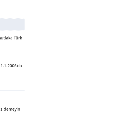
mutlaka Türk
 1.1.2006'da
Yanıtla
maz demeyin
Yanıtla