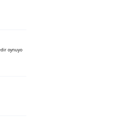
Yanıtla
edir oynuyo
Yanıtla
Yanıtla