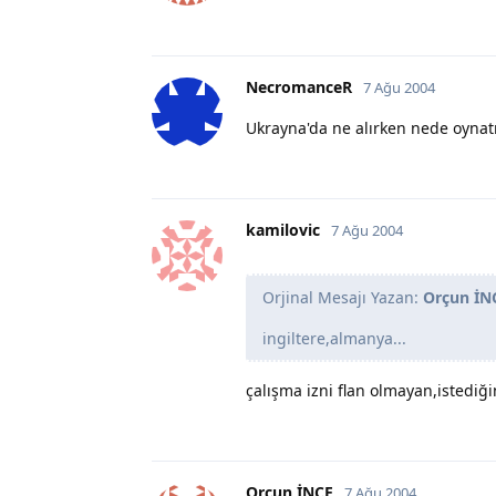
NecromanceR
7 Ağu 2004
Ukrayna'da ne alırken nede oynatı
kamilovic
7 Ağu 2004
Orjinal Mesajı Yazan:
Orçun İN
ingiltere,almanya...
çalışma izni flan olmayan,istediğin
Orçun İNCE
7 Ağu 2004