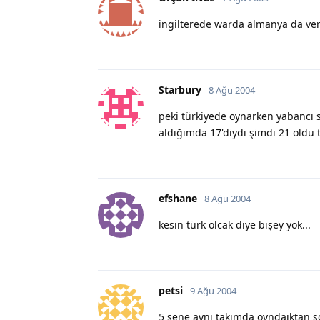
ingilterede warda almanya da ve
Starbury
8 Ağu 2004
peki türkiyede oynarken yabancı 
aldığımda 17'diydi şimdi 21 old
efshane
8 Ağu 2004
kesin türk olcak diye bişey yok...
petsi
9 Ağu 2004
5 sene aynı takımda oyndaıktan s