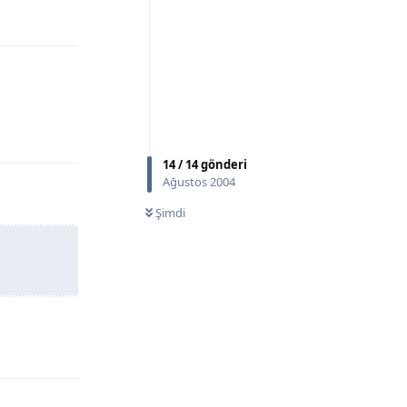
Yanıtla
Yanıtla
14
/
14
gönderi
Ağustos 2004
Şimdi
Yanıtla