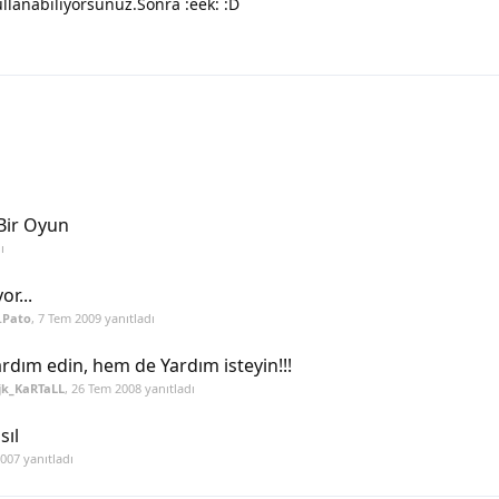
ullanabiliyorsunuz.Sonra :eek: :D
Bir Oyun
ı
r...
.Pato
,
7 Tem 2009
yanıtladı
dım edin, hem de Yardım isteyin!!!
jk_KaRTaLL
,
26 Tem 2008
yanıtladı
sıl
2007
yanıtladı