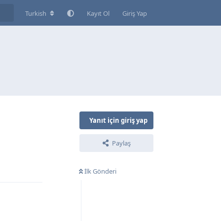
Turkish
Kayıt Ol
Giriş Yap
Yanıt için giriş yap
Paylaş
Yanıtla
İlk Gönderi