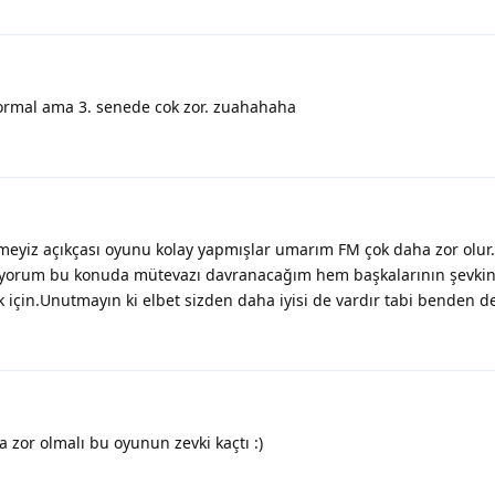
ormal ama 3. senede cok zor. zuahahaha
eyiz açıkçası oyunu kolay yapmışlar umarım FM çok daha zor olur
iyorum bu konuda mütevazı davranacağım hem başkalarının şevki
in.Unutmayın ki elbet sizden daha iyisi de vardır tabi benden d
zor olmalı bu oyunun zevki kaçtı :)