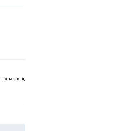
Yanıtla
eni ama sonuç
Yanıtla