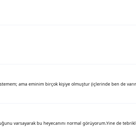
 istemem; ama eminim birçok kişiye olmuştur (içlerinde ben de varı
duğunu varsayarak bu heyecanını normal görüyorum.Yine de tebrikle