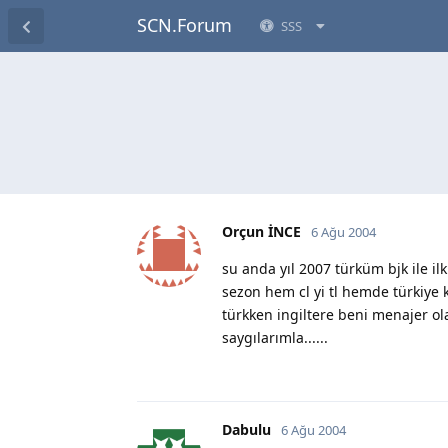
SCN.Forum
SSS
Orçun İNCE
6 Ağu 2004
su anda yıl 2007 türküm bjk ile il
sezon hem cl yi tl hemde türkiye k
türkken ingiltere beni menajer ol
saygılarımla......
Dabulu
6 Ağu 2004