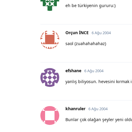
eh be türkiyenin gururu:)
Orçun İNCE
6 Ağu 2004
saol (zuahahahahaz)
efshane
6 Ağu 2004
yanlış biliyosun. hevesini kırmak
khanruler
6 Ağu 2004
Bunlar çok olağan şeyler yeni ol