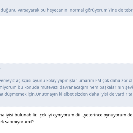
olduğunu varsayarak bu heyecanını normal görüyorum.Yine de tebrik
r
yemeyiz açıkçası oyunu kolay yapmışlar umarım FM çok daha zor ol
emiyorum bu konuda mütevazı davranacağım hem başkalarının şevk
düşmemek için.Unutmayın ki elbet sizden daha iyisi de vardır t
a iyisi bulunabilir...çok iyi oynıyorum diil,,yeterince oynuyorum d
pek sanmıyorum:P