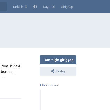
Turkish
Kayıt Ol
Giriş Yap
Yanıt için giriş yap
aldım. bidaki
Paylaş
e bomba .
....
İlk Gönderi
Yanıtla