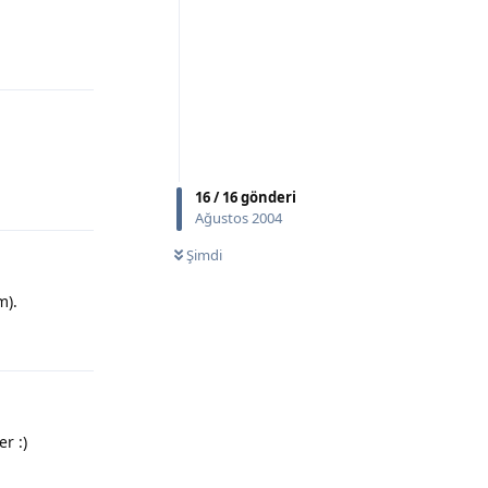
Yanıtla
16
/
16
gönderi
Yanıtla
Ağustos 2004
Şimdi
m).
Yanıtla
r :)
Yanıtla