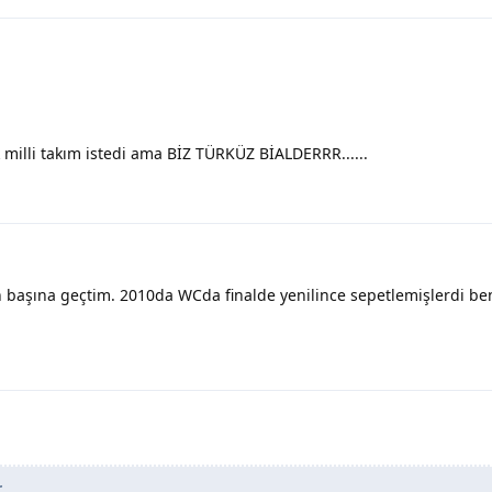
k milli takım istedi ama BİZ TÜRKÜZ BİALDERRR......
n başına geçtim. 2010da WCda finalde yenilince sepetlemişlerdi b
r