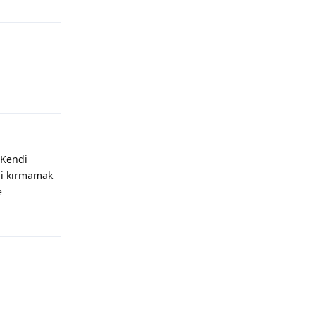
Yanıtla
Yanıtla
.Kendi
ni kırmamak
e
Yanıtla
Yanıtla