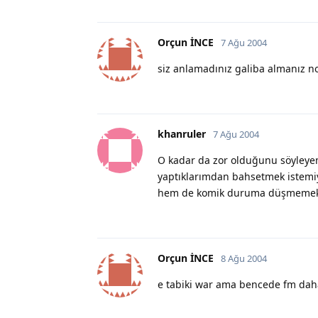
Orçun İNCE
7 Ağu 2004
siz anlamadınız galiba almanız n
khanruler
7 Ağu 2004
O kadar da zor olduğunu söyleyem
yaptıklarımdan bahsetmek istem
hem de komik duruma düşmemek iç
Orçun İNCE
8 Ağu 2004
e tabiki war ama bencede fm daha 