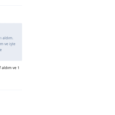
ı aldım.
ım ve işte
ye
f aldım ve 1
Yanıtla