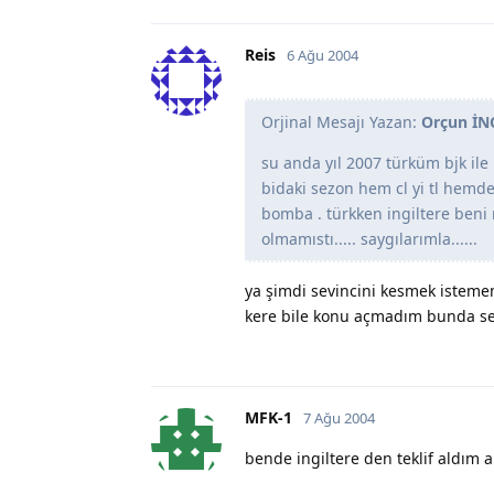
Reis
6 Ağu 2004
Orjinal Mesajı Yazan:
Orçun İN
su anda yıl 2007 türküm bjk ile
bidaki sezon hem cl yi tl hemde 
bomba . türkken ingiltere beni
olmamıstı..... saygılarımla......
ya şimdi sevincini kesmek istemem
kere bile konu açmadım bunda sev
MFK-1
7 Ağu 2004
bende ingiltere den teklif aldım