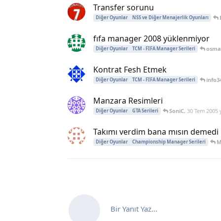
Transfer sorunu
Diğer Oyunlar
NSS ve Diğer Menajerlik Oyunları
fıfa manager 2008 yüklenmiyor
osma
Diğer Oyunlar
TCM - FIFA Manager Serileri
Kontrat Fesh Etmek
info3
Diğer Oyunlar
TCM - FIFA Manager Serileri
Manzara Resimleri
SoniC
,
30 Tem 2005
y
Diğer Oyunlar
GTA Serileri
Takımı verdim bana mısın demedi !
M
Diğer Oyunlar
Championship Manager Serileri
Bir Yanıt Yaz...