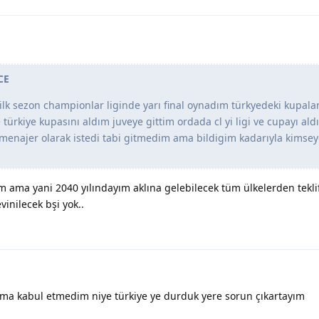
CE
 ilk sezon championlar liginde yarı final oynadım türkyedeki kupalar
türkiye kupasını aldım juveye gittim ordada cl yi ligi ve cupayı ald
 menajer olarak istedi tabi gitmedim ama bildigim kadarıyla kimse
 ama yani 2040 yılındayım aklına gelebilecek tüm ülkelerden tekli
inilecek bşi yok..
 ama kabul etmedim niye türkiye ye durduk yere sorun çıkartayım