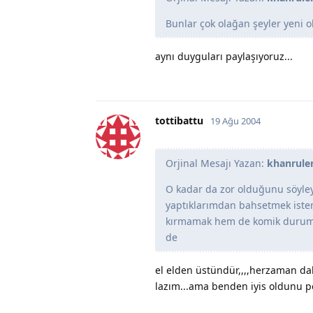
Bunlar çok olağan şeyler yeni 
aynı duyguları paylaşıyoruz...
tottibattu
19 Ağu 2004
Orjinal Mesajı Yazan:
khanrule
O kadar da zor olduğunu söyle
yaptıklarımdan bahsetmek ist
kırmamak hem de komik duruma 
de
el elden üstündür,,,,herzaman dah
lazım...ama benden iyis oldunu 