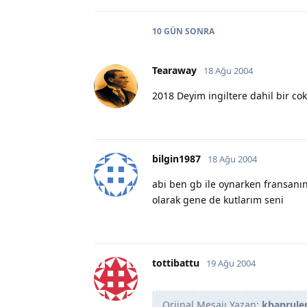
10 GÜN
SONRA
Tearaway
18 Ağu 2004
2018 Deyim ingiltere dahil bir co
bilgin1987
18 Ağu 2004
abi ben gb ile oynarken fransanı
olarak gene de kutlarım seni
tottibattu
19 Ağu 2004
Orjinal Mesajı Yazan:
khanrule