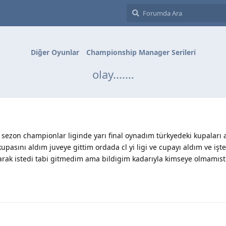
Diğer Oyunlar
Championship Manager Serileri
olay.......
k sezon championlar liginde yarı final oynadım türkyedeki kupaları 
upasını aldım juveye gittim ordada cl yi ligi ve cupayı aldım ve işt
arak istedi tabi gitmedim ama bildigim kadarıyla kimseye olmamıstı.