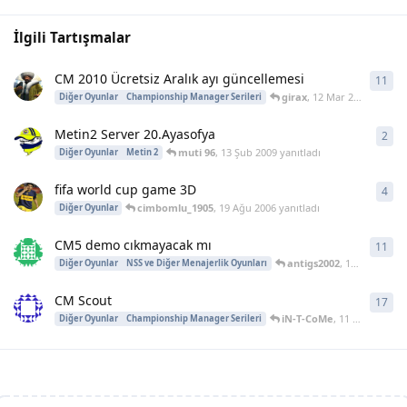
İlgili Tartışmalar
CM 2010 Ücretsiz Aralık ayı güncellemesi
11
11
y
girax
,
12 Mar 2011
yanıtla
Diğer Oyunlar
Championship Manager Serileri
Metin2 Server 20.Ayasofya
2
2
ya
muti 96
,
13 Şub 2009
yanıtladı
Diğer Oyunlar
Metin 2
fifa world cup game 3D
4
4
ya
cimbomlu_1905
,
19 Ağu 2006
yanıtladı
Diğer Oyunlar
CM5 demo cıkmayacak mı
11
11
y
antigs2002
,
16 Kas 2004
y
Diğer Oyunlar
NSS ve Diğer Menajerlik Oyunları
CM Scout
17
17
y
iN-T-CoMe
,
11 Haz 2004
ya
Diğer Oyunlar
Championship Manager Serileri