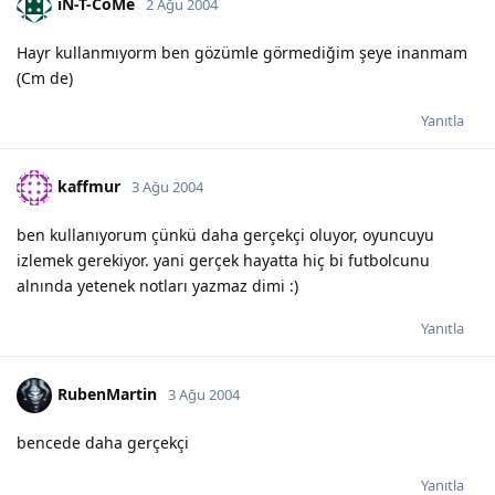
iN-T-CoMe
2 Ağu 2004
Hayr kullanmıyorm ben gözümle görmediğim şeye inanmam
(Cm de)
Yanıtla
kaffmur
3 Ağu 2004
ben kullanıyorum çünkü daha gerçekçi oluyor, oyuncuyu
izlemek gerekiyor. yani gerçek hayatta hiç bi futbolcunu
alnında yetenek notları yazmaz dimi :)
Yanıtla
RubenMartin
3 Ağu 2004
bencede daha gerçekçi
Yanıtla