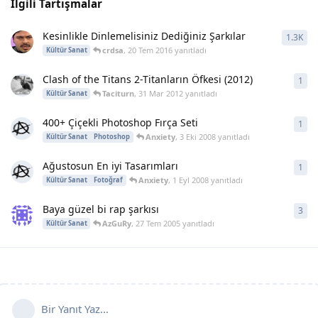
İlgili Tartışmalar
Kesinlikle Dinlemelisiniz Dediğiniz Şarkılar
1.3K
134
crdsa
,
20 Tem 2016
yanıtladı
Kültür Sanat
Clash of the Titans 2-Titanların Öfkesi (2012)
1
1
ya
Taciturn
,
31 Mar 2012
yanıtladı
Kültür Sanat
400+ Çiçekli Photoshop Fırça Seti
1
1
ya
Anxiety
,
3 Eki 2008
yanıtladı
Kültür Sanat
Photoshop
Ağustosun En iyi Tasarımları
1
1
ya
Anxiety
,
1 Eyl 2008
yanıtladı
Kültür Sanat
Fotoğraf
Baya güzel bi rap şarkısı
3
3
ya
AzGuRy
,
27 Tem 2005
yanıtladı
Kültür Sanat
Bir Yanıt Yaz...