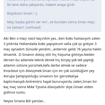
İki tane daha çakıyordu, hakem araya girdi.
Büyüksün Sinan ! ;)
Maçı başka gören var mı?...ve bundan sonra Sinan maçı
ne zaman? :confused:
Abi Ben o maçı nasıl kaçırdım yav...ben boks hastasıyım zaten
3 yıldırda Hollandada boks yapıyorum valla çok iyi gidiyor 3
maç oynadım 3ünüde yendim...anternör geldi 76 yaşına halen
dinamik. :D Sinanın dövüş stili hiç höşuma gitmiyo.Neden
dersen bu adamda teknik denek hiç birşey yok tek yaptığı
adamın üstüne yürümek,kafa darbe almak ve sadece
Knockout için dövüşmek.Sinan için en çok üzüldüğüm şey
Avrupa Şampiyonluğu ünvanını bir gerizekalıya
kaptırmasıydı.Antrenörü hayal kururuyordu zaten,Sinan bir
kaç maç sonra Mike Tysona dövüşebilir diye.Ünvan elden
gidince sustu.
Neyse Sinana Böl şanslar...