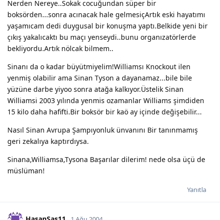
Nerden Nereye..Sokak cocuğundan süper bir
boksörden...sonra acınacak hale gelmesiçArtık eski hayatımı
yaşamıcam dedi duygusal bir konuşma yaptı.Belkide yeni bir
çıkış yakalıcaktı bu maçı yenseydi..bunu organızatörlerde
bekliyordu.Artık nölcak bilmem..
Sinanı da o kadar büyütmiyelim!Williamsı Knockout ilen
yenmiş olabilir ama Sinan Tyson a dayanamaz...bile bile
yüzüne darbe yiyoo sonra atağa kalkıyor.Üstelik Sinan
Williamsi 2003 yılında yenmis ozamanlar Williams şimdiden
15 kilo daha hafifti.Bir boksör bir kaö ay içinde değişebilir...
Nasıl Sinan Avrupa Şampıyonluk ünvanını Bir tanınmamış
geri zekalıya kaptırdıysa.
Sinana,Williamsa,Tysona Başarılar dilerim! nede olsa üçü de
müslüman!
Yanıtla
HasanSas11
1 Ağu 2004