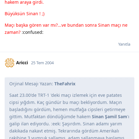
hakem araya girdi.
Büyüksün Sinan ! ;)
Maçı başka gören var mı?...ve bundan sonra Sinan maçı ne
zaman?
:confused:
Yanıtla
Aricci
25 Tem 2004
Orjinal Mesajı Yazan:
TheFahrix
Saat 23.00'de TRT-1 'deki maçı izlemek için eve patates
cipsi yığdım. Kaç gündür bu maçı bekliyordum. Maçın
başladığını gördüm, hemen mutfağa cipsleri getirmeye
gittim. Mutfaktan döndüğümde hakem
Sinan Şamil Sam
'ı
galip ilan ediyordu. :eek: Şaşırdım. Sinan adamı yarım
dakikada nakavt etmiş. Tekrarında gördüm Amerikalı
rakibine 3 yumruk sallamış, adam sallanmaya başlamış.