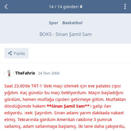
14
/
14
gönderi
Spor
Basketbol
BOKS - Sinan Şamil Sam
Paylaş
TheFahrix
24 Tem 2004
Saat 23.00'de TRT-1 'deki maçı izlemek için eve patates cipsi
yığdım. Kaç gündür bu maçı bekliyordum. Maçın başladığını
gördüm, hemen mutfağa cipsleri getirmeye gittim. Mutfaktan
döndüğümde hakem
**
Sinan Şamil Sam
**
'ı galip ilan
ediyordu. :eek: Şaşırdım. Sinan adamı yarım dakikada nakavt
etmiş. Tekrarında gördüm Amerikalı rakibine 3 yumruk
sallamış, adam sallanmaya başlamış. İki tane daha çakıyordu,