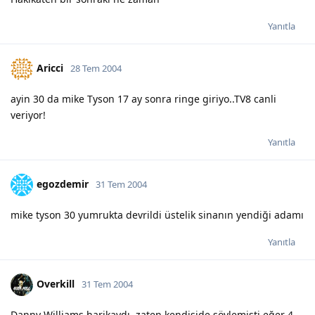
Yanıtla
Aricci
28 Tem 2004
ayin 30 da mike Tyson 17 ay sonra ringe giriyo..TV8 canli
veriyor!
Yanıtla
egozdemir
31 Tem 2004
mike tyson 30 yumrukta devrildi üstelik sinanın yendiği adamı
Yanıtla
Overkill
31 Tem 2004
Danny Williams harikaydı, zaten kendiside söylemişti eğer 4.