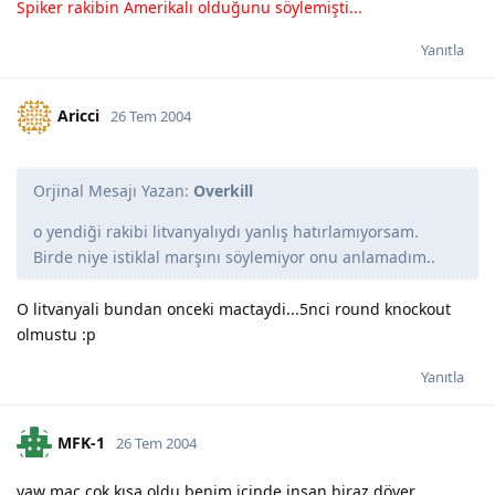
Spiker rakibin Amerikalı olduğunu söylemişti...
Yanıtla
Aricci
26 Tem 2004
Orjinal Mesajı Yazan:
Overkill
o yendiği rakibi litvanyalıydı yanlış hatırlamıyorsam.
Birde niye istiklal marşını söylemiyor onu anlamadım..
O litvanyali bundan onceki mactaydi...5nci round knockout
olmustu :p
Yanıtla
MFK-1
26 Tem 2004
yaw maç çok kısa oldu benim içinde insan biraz döver