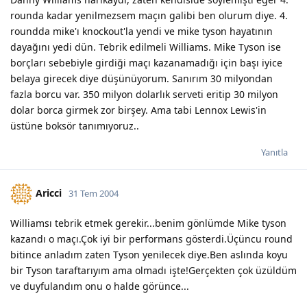
rounda kadar yenilmezsem maçın galibi ben olurum diye. 4.
roundda mike'ı knockout'la yendi ve mike tyson hayatının
dayağını yedi dün. Tebrik edilmeli Williams. Mike Tyson ise
borçları sebebiyle girdiği maçı kazanamadığı için başı iyice
belaya girecek diye düşünüyorum. Sanırım 30 milyondan
fazla borcu var. 350 milyon dolarlık serveti eritip 30 milyon
dolar borca girmek zor birşey. Ama tabi Lennox Lewis'in
üstüne boksör tanımıyoruz..
Yanıtla
Aricci
31 Tem 2004
Williamsı tebrik etmek gerekir...benim gönlümde Mike tyson
kazandı o maçı.Çok iyi bir performans gösterdi.Üçüncu round
bitince anladım zaten Tyson yenilecek diye.Ben aslında koyu
bir Tyson taraftarıyım ama olmadı işte!Gerçekten çok üzüldüm
ve duyfulandım onu o halde görünce...