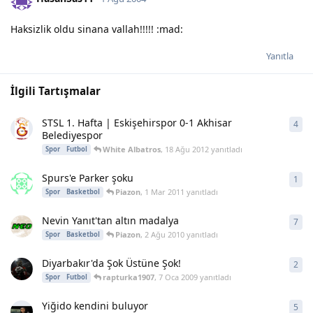
Haksizlik oldu sinana vallah!!!!! :mad:
Yanıtla
İlgili Tartışmalar
STSL 1. Hafta | Eskişehirspor 0-1 Akhisar
4
4
ya
Belediyespor
White Albatros
,
18 Ağu 2012
yanıtladı
Spor
Futbol
Spurs'e Parker şoku
1
1
ya
Piazon
,
1 Mar 2011
yanıtladı
Spor
Basketbol
Nevin Yanıt'tan altın madalya
7
7
ya
Piazon
,
2 Ağu 2010
yanıtladı
Spor
Basketbol
Diyarbakır'da Şok Üstüne Şok!
2
2
ya
rapturka1907
,
7 Oca 2009
yanıtladı
Spor
Futbol
Yiğido kendini buluyor
5
5
ya