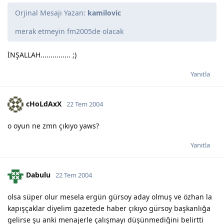
Orjinal Mesajı Yazan:
kamilovic
merak etmeyin fm2005de olacak
İNŞALLAH............... ;)
Yanıtla
cHoLdAxX
22 Tem 2004
o oyun ne zmn çıkıyo yaws?
Yanıtla
Dabulu
22 Tem 2004
olsa süper olur mesela ergün gürsoy aday olmuş ve özhan la
kapışçaklar diyelim gazetede haber çıkıyo gürsoy başkanlığa
gelirse şu anki menajerle çalışmayı düşünmediğini belirtti