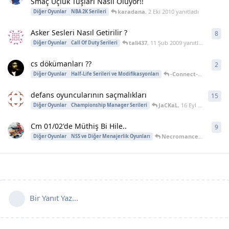
Smaç Üçlük Tuşları Nasıl Oluyor!!
karadana
,
2 Eki 2010
yanıtladı
Diğer Oyunlar
NBA 2K Serileri
Asker Sesleri Nasıl Getirilir ?
8
8
ya
tali437
,
11 Şub 2009
yanıtladı
Diğer Oyunlar
Call Of Duty Serileri
cs dökümanları ??
2
2
ya
-Connect-
,
2 Nis 2005
Diğer Oyunlar
Half-Life Serileri ve Modifikasyonları
defans oyuncularının saçmalıkları
15
15
y
JaCKaL
,
16 Eyl 2004
yanıtl
Diğer Oyunlar
Championship Manager Serileri
Cm 01/02'de Müthiş Bi Hile..
9
9
ya
NecromanceR
,
25 Ağu 2
Diğer Oyunlar
NSS ve Diğer Menajerlik Oyunları
Bir Yanıt Yaz...