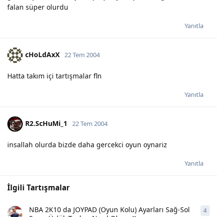
falan süper olurdu
Yanıtla
cHoLdAxX
22 Tem 2004
Hatta takım içi tartışmalar fln
Yanıtla
R2.ScHuMi_1
22 Tem 2004
insallah olurda bizde daha gercekci oyun oynariz
Yanıtla
İlgili Tartışmalar
NBA 2K10 da JOYPAD (Oyun Kolu) Ayarları Sağ-Sol
4
4
ya