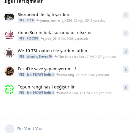
İlgili Tartışmalar
Skorboard ile ilgili yardım
1
1
ya
yunus_emre_bjk534
,
23 Ağu 2012
yanıtladı
PES
PES 6
rhino 3d nin beta sürümü ücretsizmi
1
1
ya
jack_06
,
9 Nis 2008
yanıtladı
PES
PES 2008
We 10 TSL option file yardım lütfen
3
3
ya
The Undertaker.
,
7 Eyl 2007
yanıtladı
PES
Winning Eleven 10
Pes 4'te save yapamıyorum...!
6
6
ya
ozracing
,
24 Mar 2006
yanıtladı
PES
Eski PES/WE Serileri
Topun rengi nasıl değiştirilir
8
8
ya
saviola 654
,
18 Oca 2005
yanıtladı
PES
Eski PES/WE Serileri
Bir Yanıt Yaz...