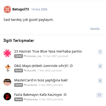
Batugol73
14 Ara 2006
Saol kardeş çok güzel paylaşım.
Yanıtla
İlgili Tartışmalar
23 Haziran True Blue Yaza merhaba partisi
1
1
ya
maniac_ea
,
15 Haz 2007
yanıtladı
Genel
D&G Mayo (etiketi üzerinde sıfır)!!! :D
4
4
ya
SLeviN
,
7 Tem 2005
yanıtladı
Genel
MasterCard'ın bize yaptığına bak!
8
8
ya
vicdone
,
5 Haz 2005
yanıtladı
Genel
Fazla Bakmayın Kafa KaLmıyor :D
11
11
y
blueeda
,
4 Haz 2005
yanıtladı
Genel