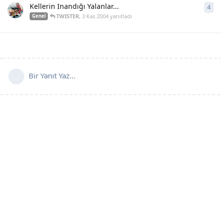
Kellerin Inandığı Yalanlar...
4
4
ya
TWISTER
,
3 Kas 2004
yanıtladı
Genel
Bir Yanıt Yaz...