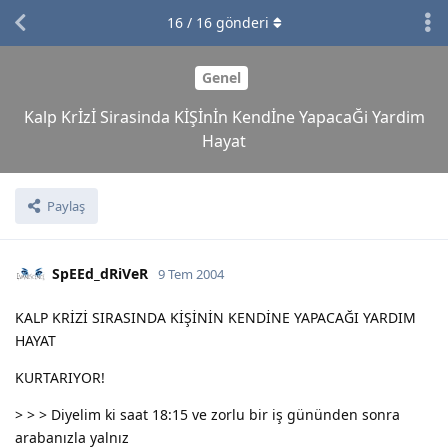
16
/
16
gönderi
Genel
Kalp Krİzİ Sirasinda KİŞİnİn Kendİne YapacaĞi Yardim
Hayat
Paylaş
SpEEd_dRiVeR
9 Tem 2004
KALP KRİZİ SIRASINDA KİŞİNİN KENDİNE YAPACAĞI YARDIM
HAYAT
KURTARIYOR!
> > > Diyelim ki saat 18:15 ve zorlu bir iş gününden sonra
arabanızla yalnız