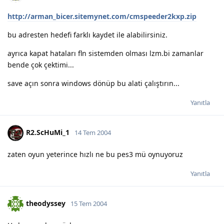
http://arman_bicer.sitemynet.com/cmspeeder2kxp.zip
bu adresten hedefi farklı kaydet ile alabilirsiniz.
ayrıca kapat hataları fln sistemden olması lzm.bi zamanlar
bende çok çektimi...
save açın sonra windows dönüp bu alati çalıştırın...
Yanıtla
R2.ScHuMi_1
14 Tem 2004
zaten oyun yeterince hızlı ne bu pes3 mü oynuyoruz
Yanıtla
theodyssey
15 Tem 2004