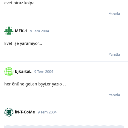
evet biraz kolpa......
Yanıtla
MFK-1
9 Tem 2004
Evet işe yaramıyor...
Yanıtla
bjkartaL
9 Tem 2004
her önüne geLen bşyLer yazıo . .
Yanıtla
iN-T-CoMe
9 Tem 2004