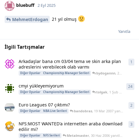
bluebuff
2 Eyl 2025
21 yıl olmuş
MehmetErdogan
Yanıtla
İlgili Tartışmalar
Arkadaşlar bana cm 03/04 tema ve skin arka plan
1
1
ya
adreslerini verebilecek olab varmı
bydogannn
,
27 Eyl 2010
ya
Diğer Oyunlar
Championship Manager Serileri
cmyi yükleyemiyorum
24
24
y
tolgak
,
1 Şub 2008
yanıtla
Diğer Oyunlar
Championship Manager Serileri
Euro Leagues 07 çıktımı?
2
2
ya
bandobras
,
19 Mar 2007
yanıtladı
Diğer Oyunlar
NBA Live Serileri
NFS:MOST WANTED'a internetten araba download
3
3
ya
edilir mi?
Metalmaster
,
30 Haz 2006
yanıtladı
Diğer Oyunlar
NFS Serileri