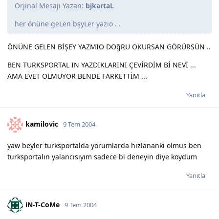
Orjinal Mesajı Yazan:
bjkartaL
her önüne geLen bşyLer yazıo . .
ÖNÜNE GELEN BİŞEY YAZMIO DOğRU OKURSAN GÖRÜRSÜN ..
BEN TURKSPORTAL IN YAZDIKLARINI ÇEVİRDİM Bİ NEVİ ...
AMA EVET OLMUYOR BENDE FARKETTİM ...
Yanıtla
kamilovic
9 Tem 2004
yaw beyler turksportalda yorumlarda hızlananki olmus ben
turksportalın yalancısıyım sadece bi deneyin diye koydum
Yanıtla
iN-T-CoMe
9 Tem 2004