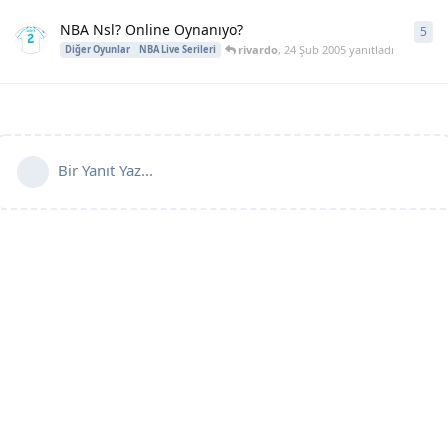
NBA Nsl? Online Oynanıyo?
5
5
ya
rivardo
,
24 Şub 2005
yanıtladı
Diğer Oyunlar
NBA Live Serileri
Bir Yanıt Yaz...