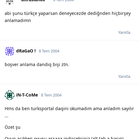
abi şunu türkçe yaparsan deneyecezde dediğnden hiçbirşey
anlamadımn
Yanıtla
dRaGaO !
8 Tem 2004
boşver anlama dandiq bişi ztn.
Yanıtla
iN-T-CoMe
8 Tem 2004
Hms da ben turksportal daqini okumadım ama anladım sayılır
...
Özet şu
Oyun açıkken oyunu aşşaaa indirceksiniz (alt tab a basıp)