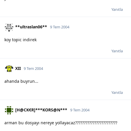
Yanıtla
**ultraslan06**
9 Tem 2004
koy topic indirek
Yanıtla
XII
9 Tem 2004
ahanda buyrun...
Yanıtla
[H@CK€R]***KORS@N***
9 Tem 2004
arman bu dosyayı nereye yollayacaz????????????????????????