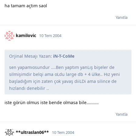
ha tamam açtım saol
Yanıtla
kamilovic
10 Tem 2004
Orjinal Mesajı Yazan:
iN-T-CoMe
sen yapamıosundur ....Ben yaptım yanLış bişeler de
silmişimdir belqi ama oLdu large db + 4 ülke.. Hız yeni
başladığım için zaten çok yavaş diiLDi ama silince de
hızlandı denebilir ..
iste görün olmus iste bende olmasa bile..........
Yanıtla
**ultraslan06**
10 Tem 2004