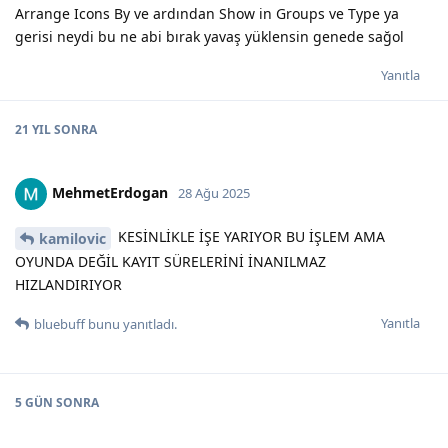
Arrange Icons By ve ardından Show in Groups ve Type ya
gerisi neydi bu ne abi bırak yavaş yüklensin genede sağol
Yanıtla
21 YIL
SONRA
MehmetErdogan
28 Ağu 2025
KESİNLİKLE İŞE YARIYOR BU İŞLEM AMA
kamilovic
OYUNDA DEĞİL KAYIT SÜRELERİNİ İNANILMAZ
HIZLANDIRIYOR
Yanıtla
bluebuff
bunu yanıtladı.
5 GÜN
SONRA