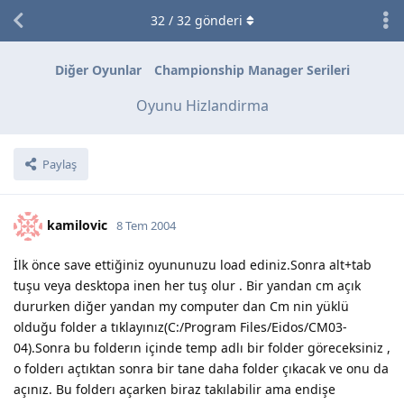
32
/
32
gönderi
Diğer Oyunlar
Championship Manager Serileri
Oyunu Hizlandirma
Paylaş
kamilovic
8 Tem 2004
İlk önce save ettiğiniz oyununuzu load ediniz.Sonra alt+tab
tuşu veya desktopa inen her tuş olur . Bir yandan cm açık
dururken diğer yandan my computer dan Cm nin yüklü
olduğu folder a tıklayınız(C:/Program Files/Eidos/CM03-
04).Sonra bu folderın içinde temp adlı bir folder göreceksiniz ,
o folderı açtıktan sonra bir tane daha folder çıkacak ve onu da
açınız. Bu folderı açarken biraz takılabilir ama endişe