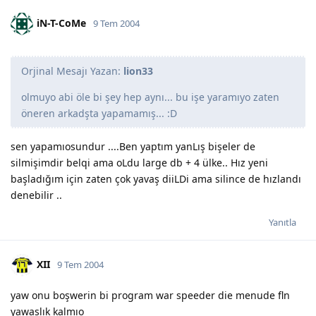
iN-T-CoMe
9 Tem 2004
Orjinal Mesajı Yazan:
lion33
olmuyo abi öle bi şey hep aynı... bu işe yaramıyo zaten
öneren arkadşta yapamamış... :D
sen yapamıosundur ....Ben yaptım yanLış bişeler de
silmişimdir belqi ama oLdu large db + 4 ülke.. Hız yeni
başladığım için zaten çok yavaş diiLDi ama silince de hızlandı
denebilir ..
Yanıtla
XII
9 Tem 2004
yaw onu boşwerin bi program war speeder die menude fln
yawaslık kalmıo