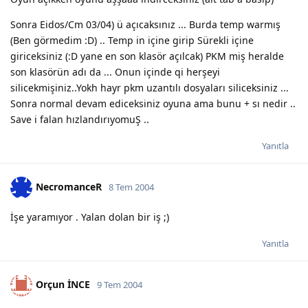
Sonra Eidos/Cm 03/04) ü açıcaksınız ... Burda temp warmış
(Ben görmedim :D) .. Temp in içine girip Sürekli içine
giriceksiniz (:D yane en son klasör açılcak) PKM miş heralde
son klasörün adı da ... Onun içinde qi herşeyi
silicekmişiniz..Yokh hayr pkm uzantılı dosyaları siliceksiniz ...
Sonra normal devam ediceksiniz oyuna ama bunu + sı nedir ..
Save i falan hızlandırıyomuŞ ..
Yanıtla
NecromanceR
8 Tem 2004
İşe yaramıyor . Yalan dolan bir iş ;)
Yanıtla
Orçun İNCE
9 Tem 2004