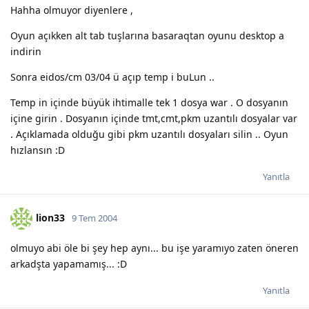
Hahha olmuyor diyenlere ,
Oyun açıkken alt tab tuşlarına basaraqtan oyunu desktop a
indirin
Sonra eidos/cm 03/04 ü açıp temp i buLun ..
Temp in içinde büyük ihtimalle tek 1 dosya war . O dosyanın
içine girin . Dosyanın içinde tmt,cmt,pkm uzantılı dosyalar var
. Açıklamada olduğu gibi pkm uzantılı dosyaları silin .. Oyun
hızlansın :D
Yanıtla
lion33
9 Tem 2004
olmuyo abi öle bi şey hep aynı... bu işe yaramıyo zaten öneren
arkadşta yapamamış... :D
Yanıtla