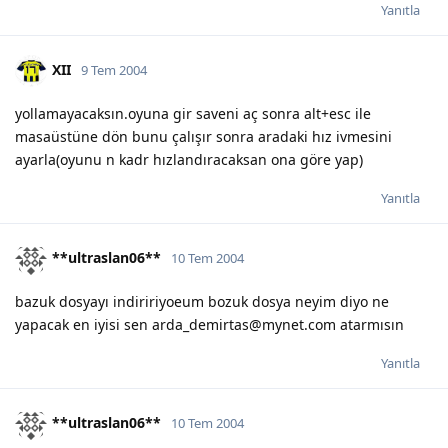
Yanıtla
XII
9 Tem 2004
yollamayacaksın.oyuna gir saveni aç sonra alt+esc ile
masaüstüne dön bunu çalışır sonra aradaki hız ivmesini
ayarla(oyunu n kadr hızlandıracaksan ona göre yap)
Yanıtla
**ultraslan06**
10 Tem 2004
bazuk dosyayı indiririyoeum bozuk dosya neyim diyo ne
yapacak en iyisi sen arda_demirtas@mynet.com atarmısın
Yanıtla
**ultraslan06**
10 Tem 2004