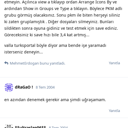
etmeyin. Açılınca view a tıklayıp ordan Arrange Icons By ve
ardından Show in Groups ve Type a tıklayın. Böylece PKM adlı
grubu görmüş olacaksınız. Sonu pkm ile biten herşeyi siliniz
ki zaten gruplamıştık . Diğer dosyaları silmeyiniz. Bunları
sildikten sonra oyuna gidiniz ve test etmek için save ediniz.
Göreceksiniz ki save hızı bile 3,4 kat artmış...
valla turksportal böyle diyor ama bende işe yaramadı
isterseniz deneyin...
Yanıtla
MehmetErdogan
bunu yanıtladı.
dRaGaO !
8 Tem 2004
en azından denemek gerekir ama şimdi uğraşamam.
Yanıtla
**ultraslan06**
8 Tem 2004