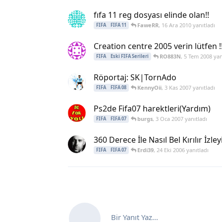
fıfa 11 reg dosyası elinde olan!!
FaweRR
,
16 Ara 2010
yanıtladı
FIFA
FIFA 11
Creation centre 2005 verin lütfen !!!!!!!
RO883N
,
5 Tem 2008
yan
FIFA
Eski FIFA Serileri
Röportaj: SK|TornAdo
KennyOii
,
3 Kas 2007
yanıtladı
FIFA
FIFA 08
Ps2de Fifa07 harektleri(Yardım)
burgs
,
3 Oca 2007
yanıtladı
FIFA
FIFA 07
360 Derece İle Nasıl Bel Kırılır İzleyi
Erdi39
,
24 Eki 2006
yanıtladı
FIFA
FIFA 07
Bir Yanıt Yaz...