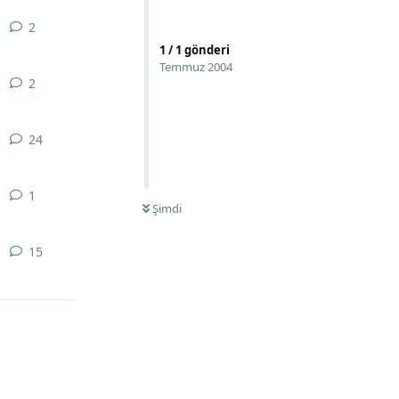
2
2
yanıt
1
/
1
gönderi
Temmuz 2004
2
2
yanıt
24
24
yanıt
1
1
yanıt
Şimdi
15
15
yanıt