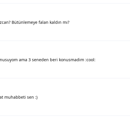
ızcan? Bütünlemeye falan kaldın mı?
konusuyom ama 3 seneden beri konusmadim :cool:
at muhabbeti sen :)