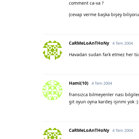
comment ca-va ?
(cevap verme başka bişey biliyorum
CaRMeLoAnTHoNy
4 Tem 2004
Havadan sudan fark etmez her türl
Hami(10)
4 Tem 2004
fransızca bilmeyenler nası bilgi
git oyun oyna kardeş işinmi yok :)
CaRMeLoAnTHoNy
4 Tem 2004