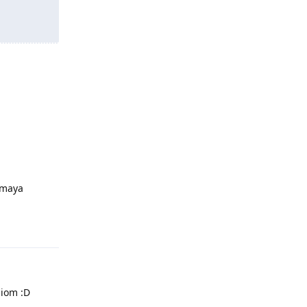
olmaya
Yanıtla
miom :D