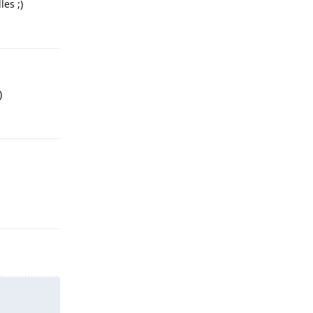
les ;)
Yanıtla
)
Yanıtla
Yanıtla