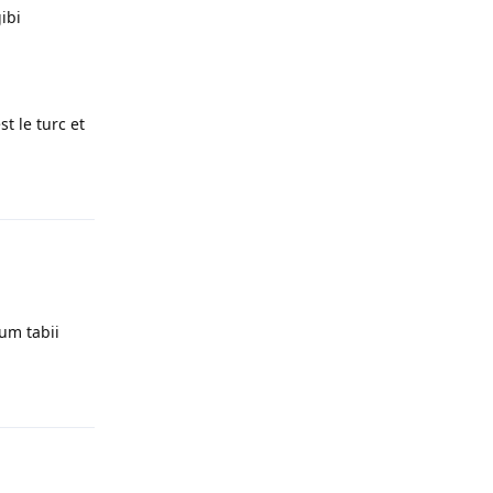
ibi
t le turc et
Yanıtla
um tabii
Yanıtla