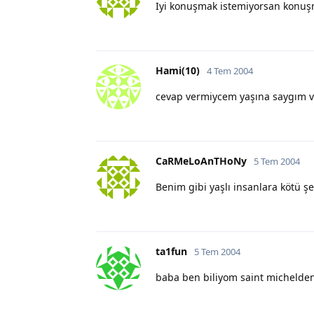
Iyi konuşmak istemiyorsan konuşm
Hami(10)
4 Tem 2004
cevap vermiycem yaşına saygım v
CaRMeLoAnTHoNy
5 Tem 2004
Benim gibi yaşlı insanlara kötü ş
ta1fun
5 Tem 2004
baba ben biliyom saint michelde