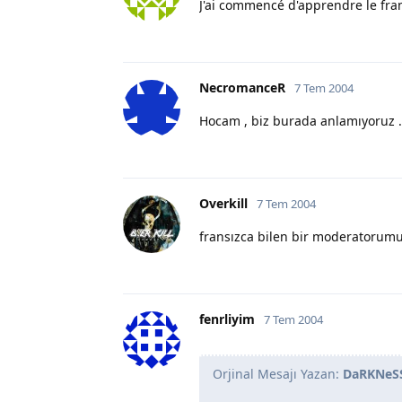
J'ai commencé d'apprendre le françai
NecromanceR
7 Tem 2004
Hocam , biz burada anlamıyoruz . 
Overkill
7 Tem 2004
fransızca bilen bir moderatorumuz
fenrliyim
7 Tem 2004
Orjinal Mesajı Yazan:
DaRKNeS