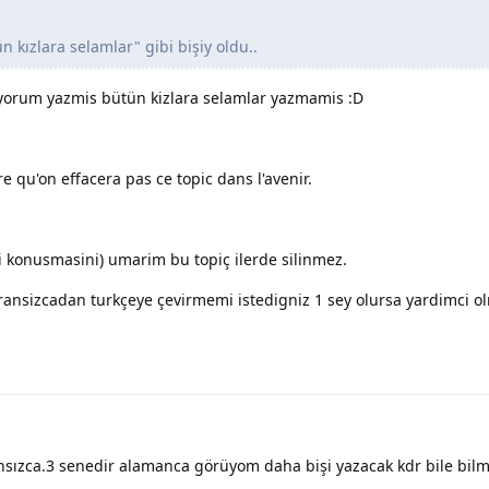
 kızlara selamlar" gibi bişiy oldu..
viyorum yazmis bütün kizlara selamlar yazmamis :D
re qu'on effacera pas ce topic dans l'avenir.
i konusmasini) umarim bu topiç ilerde silinmez.
 fransizcadan turkçeye çevirmemi istedigniz 1 sey olursa yardimci 
ansızca.3 senedir alamanca görüyom daha bişi yazacak kdr bile bil