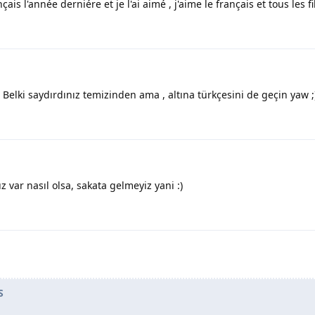
s l'année derniére et je l'ai aimé , j'aime le français et tous les fil
Belki saydırdınız temizinden ama , altına türkçesini de geçin yaw ;
 var nasıl olsa, sakata gelmeyiz yani :)
S