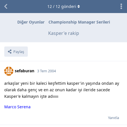
12
/
12
gönderi
Diğer Oyunlar
Championship Manager Serileri
Kasper'e rakip
Paylaş
sefaburan
3 Tem 2004
arkaşlar yeni bir kaleci keşfettim kasper'in yaşında ondan ay
olarak daha genç ve en az onun kadar iyi ileride sacede
Kasper'e kalmayın işte adııııı
Marco Serena
Yanıtla