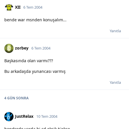
XII
6 Tem 2004
bende war msnden konuşalım...
Yanıtla
zorbey
6 Tem 2004
Başkasında olan varmı???
Bu arkadaşda yunancası varmış
Yanıtla
4 GÜN
SONRA
JustRelax
10 Tem 2004
bendrede varda bi cd eksik türkçe