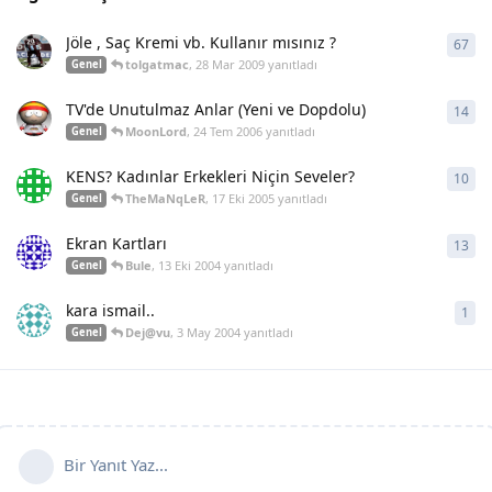
Jöle , Saç Kremi vb. Kullanır mısınız ?
67
67
y
tolgatmac
,
28 Mar 2009
yanıtladı
Genel
TV'de Unutulmaz Anlar (Yeni ve Dopdolu)
14
14
y
MoonLord
,
24 Tem 2006
yanıtladı
Genel
KENS? Kadınlar Erkekleri Niçin Seveler?
10
10
y
TheMaNqLeR
,
17 Eki 2005
yanıtladı
Genel
Ekran Kartları
13
13
y
Bule
,
13 Eki 2004
yanıtladı
Genel
kara ismail..
1
1
ya
Dej@vu
,
3 May 2004
yanıtladı
Genel
Bir Yanıt Yaz...