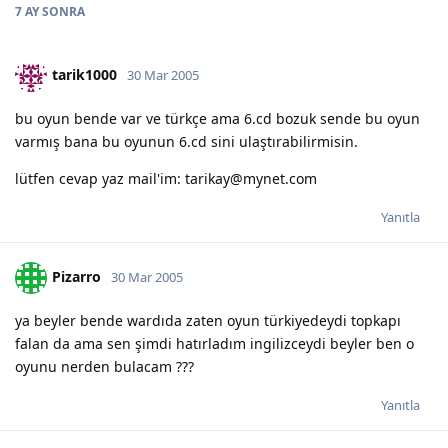
7 AY
SONRA
tarik1000
30 Mar 2005
bu oyun bende var ve türkçe ama 6.cd bozuk sende bu oyun
varmış bana bu oyunun 6.cd sini ulaştırabilirmisin.
lütfen cevap yaz mail'im: tarikay@mynet.com
Yanıtla
Pizarro
30 Mar 2005
ya beyler bende wardıda zaten oyun türkiyedeydi topkapı
falan da ama sen şimdi hatırladım ingilizceydi beyler ben o
oyunu nerden bulacam ???
Yanıtla