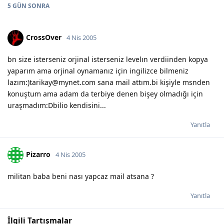
5 GÜN
SONRA
CrossOver
4 Nis 2005
bn size isterseniz orjinal isterseniz levelın verdiinden kopya
yaparım ama orjinal oynamanız için ingilizce bilmeniz
lazım:)tarikay@mynet.com sana mail attım.bi kişiyle msnden
konuştum ama adam da terbiye denen bişey olmadığı için
uraşmadım:Dbilio kendisini...
Yanıtla
Pizarro
4 Nis 2005
militan baba beni nası yapcaz mail atsana ?
Yanıtla
İlgili Tartışmalar