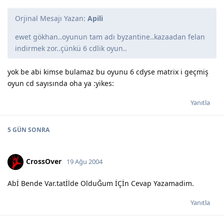
Orjinal Mesajı Yazan:
Apili
ewet gökhan..oyunun tam adı byzantine..kazaadan felan
indirmek zor..çünkü 6 cdlik oyun..
yok be abi kimse bulamaz bu oyunu 6 cdyse matrix i geçmiş
oyun cd sayısında oha ya :yikes:
Yanıtla
5 GÜN
SONRA
CrossOver
19 Ağu 2004
Abİ Bende Var.tatİlde OlduĞum İÇİn Cevap Yazamadim.
Yanıtla