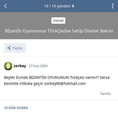
19
/
19
gönderi
Genel
Bİzantİn Oyununnun TÜrkÇesİne Sahİp Olanlar Baksin
Paylaş
zorbey
27 Haz 2004
Beyler ELinde BİZANTİN OYUNUNUN Türkçesi varmı?? Varsa
benimle irtibata geçin zorbey06@hotmail.com
Yanıtla
10 GÜN
SONRA