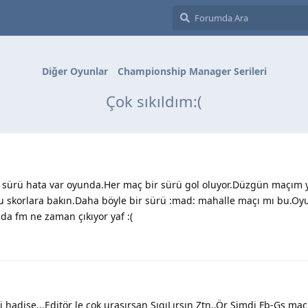
Diğer Oyunlar
Championship Manager Serileri
Çok sıkıldım:(
ir sürü hata var oyunda.Her maç bir sürü gol oluyor.Düzgün maçım 
 skorlara bakın.Daha böyle bir sürü :mad: mahalle maçı mı bu.Oyu
 da fm ne zaman çıkıyor yaf :(
hadise...Editör le çok uraşırsan SıqıLırsın Ztn..Ör Şimdi Fb-Gs ma