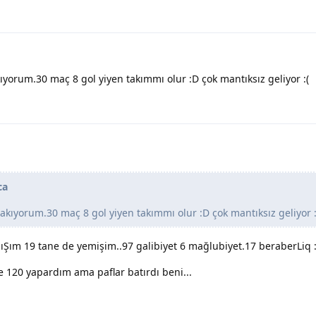
ıyorum.30 maç 8 gol yiyen takımmı olur :D çok mantıksız geliyor :(
ca
akıyorum.30 maç 8 gol yiyen takımmı olur :D çok mantıksız geliyor :
Şım 19 tane de yemişim..97 galibiyet 6 mağlubiyet.17 beraberLiq 
 120 yapardım ama paflar batırdı beni...