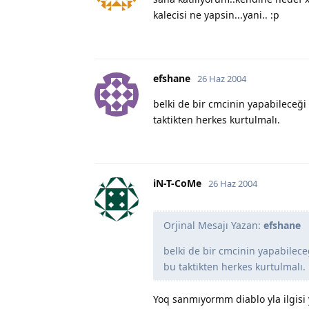
kalecisi ne yapsin...yani.. :p
efshane
26 Haz 2004
belki de bir cmcinin yapabileceği 
taktikten herkes kurtulmalı.
iN-T-CoMe
26 Haz 2004
Orjinal Mesajı Yazan:
efshane
belki de bir cmcinin yapabilece
bu taktikten herkes kurtulmalı.
Yoq sanmıyormm diablo yla ilgisi 