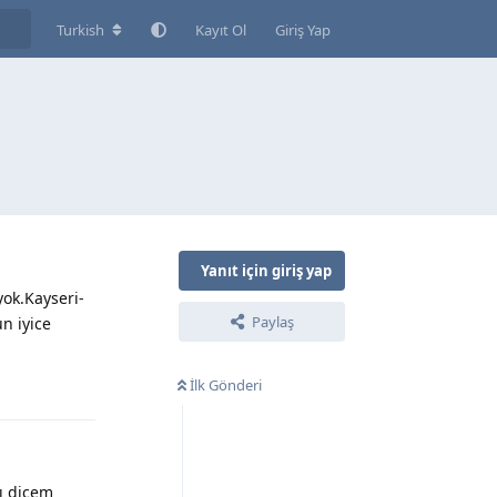
Turkish
Kayıt Ol
Giriş Yap
Yanıt için giriş yap
yok.Kayseri-
Paylaş
n iyice
İlk Gönderi
Yanıtla
çı dicem