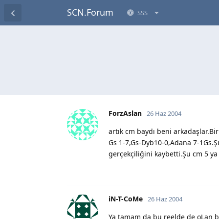
SCN.Forum
SSS
ForzAslan
26 Haz 2004
artık cm baydı beni arkadaşlar.B
Gs 1-7,Gs-Dyb10-0,Adana 7-1Gs.Şu
gerçekçiliğini kaybetti.Şu cm 5 ya
iN-T-CoMe
26 Haz 2004
Ya tamam da bu reelde de oLan bi 