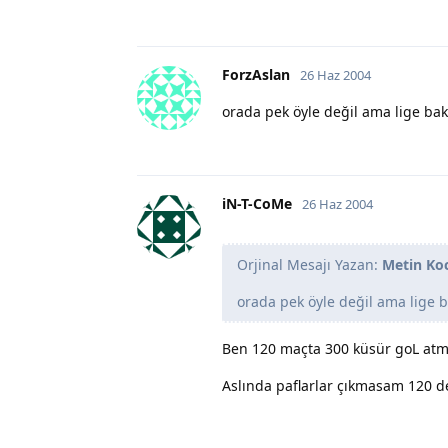
ForzAslan
26 Haz 2004
orada pek öyle değil ama lige bak
iN-T-CoMe
26 Haz 2004
Orjinal Mesajı Yazan:
Metin Ko
orada pek öyle değil ama lige b
Ben 120 maçta 300 küsür goL atmı
Aslında paflarlar çıkmasam 120 de