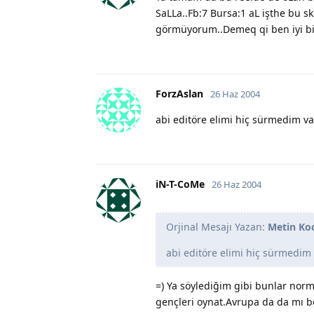
SaLLa..Fb:7 Bursa:1 aL işthe bu 
görmüyorum..Demeq qi ben iyi b
ForzAslan
26 Haz 2004
abi editöre elimi hiç sürmedim val
iN-T-CoMe
26 Haz 2004
Orjinal Mesajı Yazan:
Metin Ko
abi editöre elimi hiç sürmedim 
=) Ya söylediğim gibi bunlar norma
gençleri oynat.Avrupa da da mı b