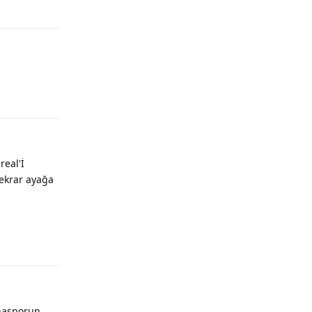
Yanıtla
Yanıtla
eal'İ
tekrar ayağa
Yanıtla
anasporun