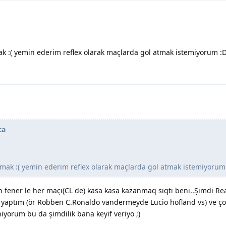
ak :( yemin ederim reflex olarak maçlarda gol atmak istemiyorum :
ca
anmak :( yemin ederim reflex olarak maçlarda gol atmak istemiyorum
n fener le her maçı(CL de) kasa kasa kazanmaq sıqtı beni..Şimdi Re
i yaptım (ör Robben C.Ronaldo vandermeyde Lucio hofland vs) ve ço
iyorum bu da şimdilik bana keyif veriyo ;)