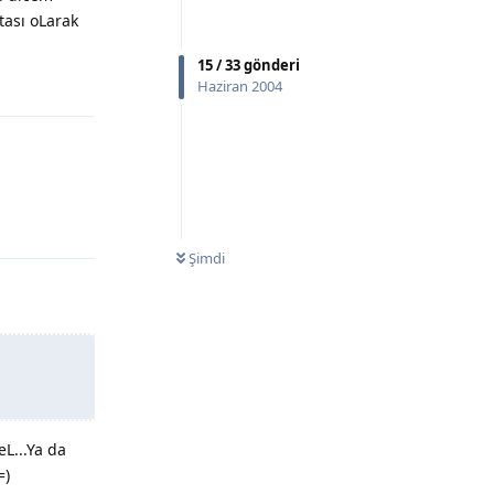
tası oLarak
15
/
33
gönderi
Haziran 2004
Yanıtla
Yanıtla
Şimdi
eL...Ya da
=)