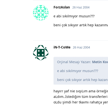
ForzAslan
26 Haz 2004
e abi sıkılmıyor musun???
beni çok sıkıyor artık hep kazanm
iN-T-CoMe
26 Haz 2004
Orjinal Mesajı Yazan:
Metin Ko
e abi sıkılmıyor musun???
beni çok sıkıyor artık hep kaz
hayırr yaf nie sıqıLım ama örneği
aLdım..İstediğim tüm transferler
oLdu şimdi her tkaımı rahatça yen