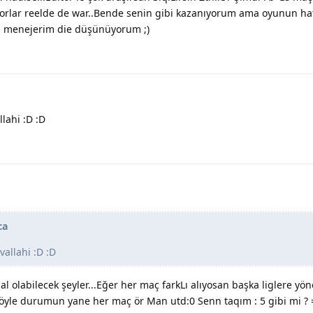
skorlar reelde de war..Bende senin gibi kazanıyorum ama oyunun ha
i menejerim die düşünüyorum ;)
lahi :D :D
ca
vallahi :D :D
l olabilecek şeyler...Eğer her maç farkLı alıyosan başka liglere yön
öyle durumun yane her maç ör Man utd:0 Senn taqım : 5 gibi mi ? 