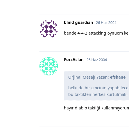
blind guardian
26 Haz 2004
bende 4-4-2 attacking oynuom ke
ForzAslan
26 Haz 2004
Orjinal Mesajı Yazan:
efshane
belki de bir cmcinin yapabilece
bu taktikten herkes kurtulmalı.
hayır diablo taktiği kullanmıyorum