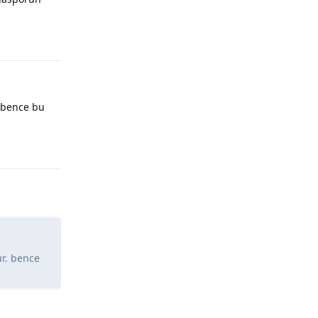
Yanıtla
. bence bu
Yanıtla
ur. bence