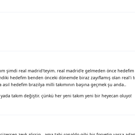
m şimdi real madrid'teyim. real madrid'e gelmeden önce hedefim r
Şimdiki hedefim benden önceki dönemde biraz zayıflamış olan real'i 
ma asıl hedefim brazilya milli takımının başına geçmek şu anda..
 yada takım değiştir. çünkü her yeni takım yeni bir heyecan oluyo!
cizersen zevk alirsin...ama tabi ronaldo gibi bir forvetin varsa ad