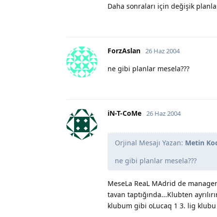
Daha sonraları için değişik planla
ForzAslan
26 Haz 2004
ne gibi planlar mesela???
iN-T-CoMe
26 Haz 2004
Orjinal Mesajı Yazan:
Metin Ko
ne gibi planlar mesela???
MeseLa ReaL MAdrid de manager öz
tavan taptığında...Klubten ayrılır
klubum gibi oLucaq 1 3. lig klubu 