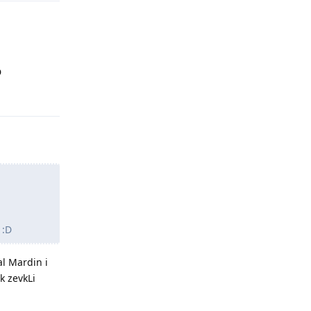
D
Yanıtla
 :D
al Mardin i
k zevkLi