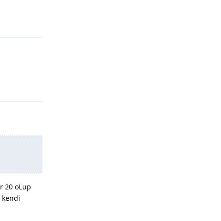
Yanıtla
Yanıtla
er 20 oLup
a kendi