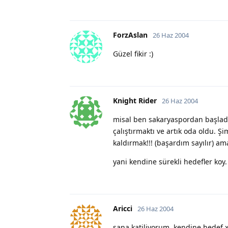
ForzAslan
26 Haz 2004
Güzel fikir :)
Knight Rider
26 Haz 2004
misal ben sakaryaspordan başladı
çalıştırmaktı ve artık oda oldu. 
kaldırmak!!! (başardım sayılır) a
yani kendine sürekli hedefler koy.
Aricci
26 Haz 2004
sana katiliyorum..kendine hedef x