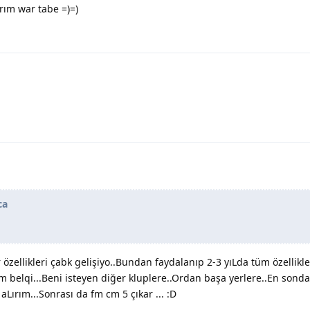
rım war tabe =)=)
ca
ellikleri çabk gelişiyo..Bundan faydalanıp 2-3 yıLda tüm özellikl
ım belqi...Beni isteyen diğer kluplere..Ordan başa yerlere..En sond
aLırım...Sonrası da fm cm 5 çıkar ... :D