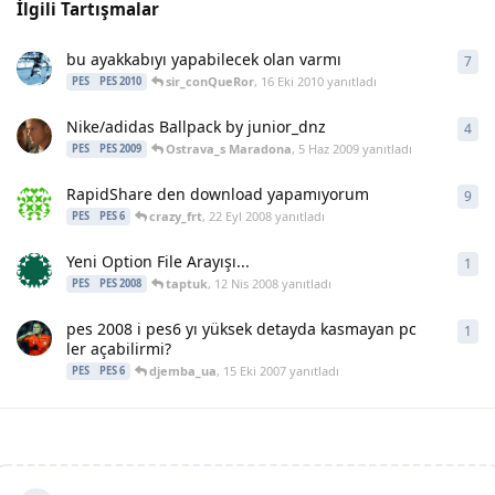
İlgili Tartışmalar
bu ayakkabıyı yapabilecek olan varmı
7
7
ya
sir_conQueRor
,
16 Eki 2010
yanıtladı
PES
PES 2010
Nike/adidas Ballpack by junior_dnz
4
4
ya
Ostrava_s Maradona
,
5 Haz 2009
yanıtladı
PES
PES 2009
RapidShare den download yapamıyorum
9
9
ya
crazy_frt
,
22 Eyl 2008
yanıtladı
PES
PES 6
Yeni Option File Arayışı...
1
1
ya
taptuk
,
12 Nis 2008
yanıtladı
PES
PES 2008
pes 2008 i pes6 yı yüksek detayda kasmayan pc
1
1
ya
ler açabilirmi?
djemba_ua
,
15 Eki 2007
yanıtladı
PES
PES 6