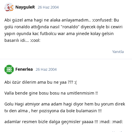
NayguleR
26 Haz 2004
Abi güzel ama hagi ne alaka anlayamadım.. :confused: Bu
golü ronaldo attığında nasıl "ronaldo" diyecek öyle bi cewiri
yapın oyunda kac futbolcu war ama yinede kolay gelsin
basarılı idi... :cool:
Yanıtla
Fenerlea
26 Haz 2004
Abi özür dilerim ama bu ne yaa ??? :(
Valla bende gine bosu bosu na umitlenmisim !!
Golu Hagi atmiyor ama adam hagi diyor hem bu yorum direk
tv den alma , her pozisyona da bole bulamasin !!!
adamlar resmen bizle dalga geçmisler yaaaa !!! :mad: :mad: