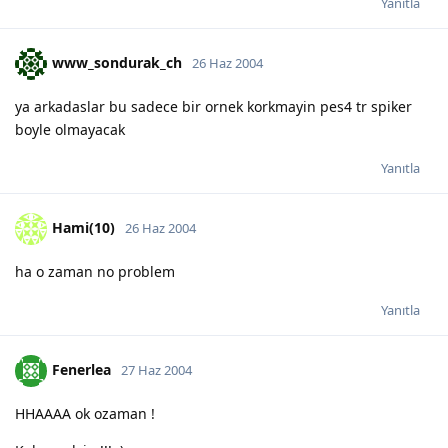
Yanıtla
www_sondurak_ch
26 Haz 2004
ya arkadaslar bu sadece bir ornek korkmayin pes4 tr spiker
boyle olmayacak
Yanıtla
Hami(10)
26 Haz 2004
ha o zaman no problem
Yanıtla
Fenerlea
27 Haz 2004
HHAAAA ok ozaman !