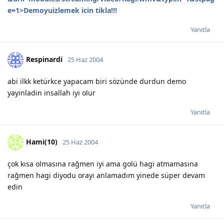
e=1>Demoyuizlemek icin tikla!!!
Yanıtla
Respinardi
25 Haz 2004
abi ilkk ketürkce yapacam biri sözünde durdun demo
yayinladin insallah iyi olur
Yanıtla
Hami(10)
25 Haz 2004
çok kısa olmasına rağmen iyi ama golü hagi atmamasına
rağmen hagi diyodu orayı anlamadım yinede süper devam
edin
Yanıtla