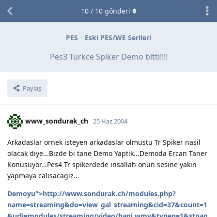
10
/
10
gönderi
PES
Eski PES/WE Serileri
Pes3 Turkce Spiker Demo bitti!!!!
Paylaş
www_sondurak_ch
25 Haz 2004
Arkadaslar ornek isteyen arkadaslar olmustu Tr Spiker nasil
olacak diye...Bizde bi tane Demo Yaptik...Demoda Ercan Taner
Konusuyor...Pes4 Tr spikerdede insallah onun sesine yakin
yapmaya calisacagiz...
Demoyu">http://www.sondurak.ch/modules.php?
name=streaming&do=view_gal_streaming&cid=37&count=1
&urli=modules/streaming/video/hagi.wmv&typen=1&stpag