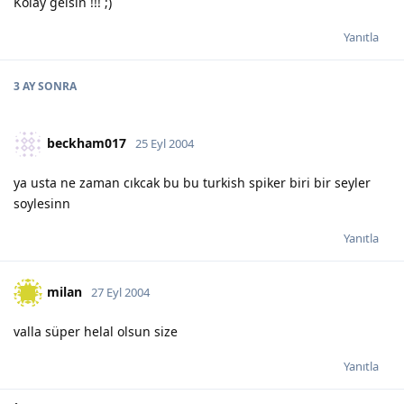
Kolay gelsin !!! ;)
Yanıtla
3 AY
SONRA
beckham017
25 Eyl 2004
ya usta ne zaman cıkcak bu bu turkish spiker biri bir seyler
soylesinn
Yanıtla
milan
27 Eyl 2004
valla süper helal olsun size
Yanıtla