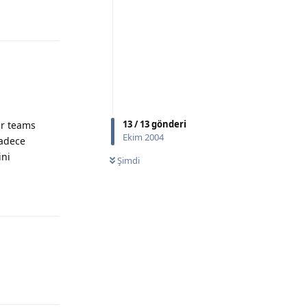
Yanıtla
13
/
13
gönderi
ar teams
Ekim 2004
sadece
ini
Şimdi
Yanıtla
Yanıtla