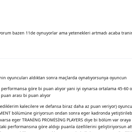
lıyorum bazen 11de oynuyorlar ama yetenekleri artmadı acaba tra
senin oyuncuları aldıktan sonra maçlarda oynatıyorsunya oyuncun
performansa göre bi puan alıyor yani iyi oynarsa ortalama 45-60 
 puan arası bi puan alıyor
öylediklerim kalecilere ve defansa biraz daha az puan veriyor) oyun
NT bölümüne giriyorsun ondan sonra eger kadronda yetiştirileb
rsa eger TRANİNG PROMİSİNG PLAYERS diye bi bölüm var oraya 
aki performansına göre aldıgı puanla özellilerini geliştiriyorsun at