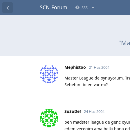
SCN.Forum
SSS
"Ma
Mephistoo
21 Haz 2004
Master League de oynuyorum. Tra
Sebebini bilen var mı?
SoSoDef
24 Haz 2004
ben madster league de genc oyun
edemiyecegim ama belki bana eden