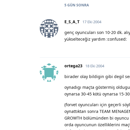
5 GÜN
SONRA
E_S_A_T
17 Eki 2004
genç oyuncuları son 10-20 dk. a
yükselteceğiz yardım :confused:
ortega23
18 Eki 2004
birader olay bildigin gibi degil 
oynadıgı maçta göstermiş oldugu 
oynarsa 30-45 kötü oynarsa 15-30
(forvet oyuncuları için geçerli s
oynattıktan sonra TEAM MENAGEME
GROWTH bölümünden bi oyuncu va
orda oyuncunun özelliklerini maçt