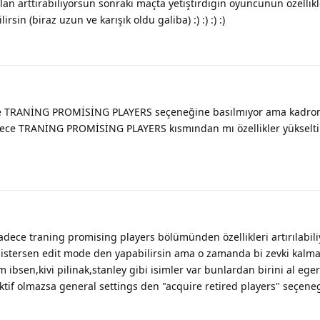
lan arttırabiliyorsun sonraki maçta yetiştirdigin oyuncunun özellikl
sin (biraz uzun ve karışık oldu galiba) :) :) :) :)
de TRANİNG PROMİSİNG PLAYERS seçeneğine basılmıyor ama kadr
ce TRANİNG PROMİSİNG PLAYERS kısmından mı özellikler yükseltil
ece traning promising players bölümünden özellikleri artırılabili
 istersen edit mode den yapabilirsin ama o zamanda bi zevki kalm
ibsen,kivi pilinak,stanley gibi isimler var bunlardan birini al ege
tif olmazsa general settings den "acquire retired players" seçeneg