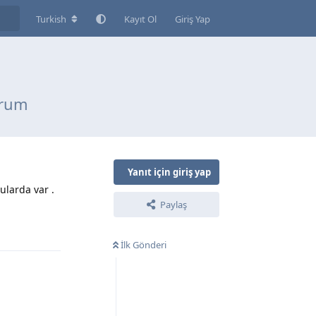
Turkish
Kayıt Ol
Giriş Yap
orum
Yanıt için giriş yap
larda var .
Paylaş
Yanıtla
İlk Gönderi