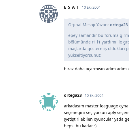
E_S_A_T
10 Eki 2004
Orjinal Mesajı Yazan:
ortega23
epey zamandır bu foruma girmi
bölümünde r1 l1 yardımı ile gro
maçlarda göstermiş oldukları p
yükseltiyorsunuz
biraz daha açarmısın adım adım 
ortega23
10 Eki 2004
arkadasım master leaguage oyna
seçenegini seçiyorsun aply seçen
(yetiştirilebilen oyuncular yada g
hepsi bu kadar :)