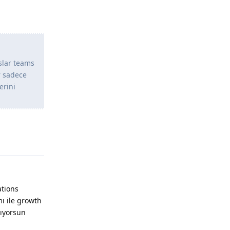
slar teams
r sadece
erini
Yanıtla
tions
ı ile growth
lıyorsun