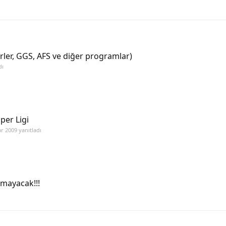
örler, GGS, AFS ve diğer programlar)
dı
per Ligi
r 2009
yanıtladı
mayacak!!!