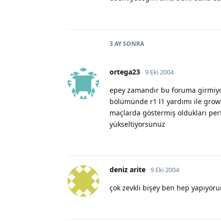
3 AY
SONRA
ortega23
9 Eki 2004
epey zamandır bu foruma girmiyo
bölümünde r1 l1 yardımı ile growt
maçlarda göstermiş oldukları per
yükseltiyorsunuz
deniz arite
9 Eki 2004
çok zevkli bişey ben hep yapıyor