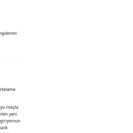
ningdenmi
Yanıtla
ortalama
cuyu maçta
ilen yani
giriyorsun
tack