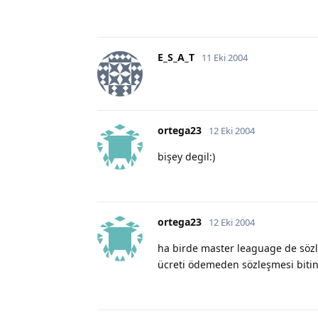
E_S_A_T
11 Eki 2004
ortega23
12 Eki 2004
bişey degil:)
ortega23
12 Eki 2004
ha birde master leaguage de sözl
ücreti ödemeden sözleşmesi bitinc