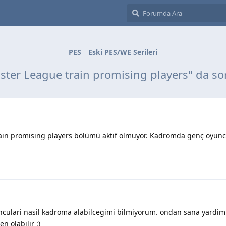
PES
Eski PES/WE Serileri
ster League train promising players" da s
in promising players bölümü aktif olmuyor. Kadromda genç oyuncu
culari nasil kadroma alabilcegimi bilmiyorum. ondan sana yardim
 olabilir ;)