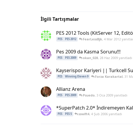
İlgili Tartışmalar
PES 2012 Tools (KitServer 12, Edit
FearLessBjk
,
4 Mar 2012
yanıtla
PES
PES 2012
Pes 2009 da Kasma Sorunu!!!
okan_028
,
28 Haz 2009
yanıtladı
PES
PES 2009
Kayserispor Kariyeri || Turkcell Su
Forza Karakartal
,
31 Ma
PES
Winning Eleven 9
Allianz Arena
Psuedo
,
3 Oca 2009
yanıtladı
PES
PES 2009
*SuperPatch 2.0* İndiremeyen Kal
sswift4
,
4 Şub 2006
yanıtladı
PES
PES 5