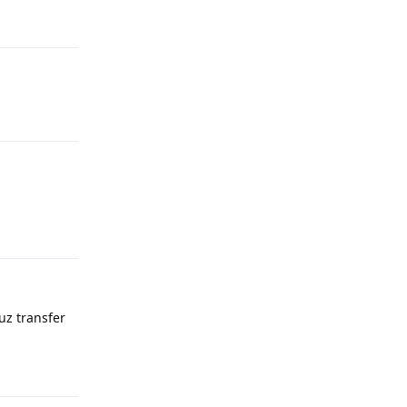
Yanıtla
Yanıtla
Yanıtla
uz transfer
Yanıtla