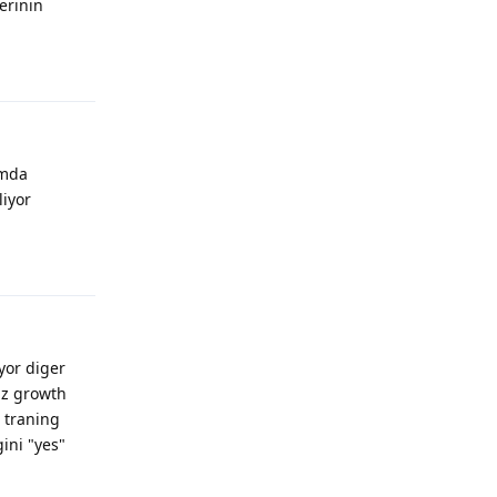
erinin
Yanıtla
omda
iyor
Yanıtla
yor diger
az growth
r traning
ini "yes"