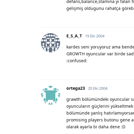
defans,balance,stamina yı falan fi
gelişmiş oldugunu rahatça görebilir
E_S_A_T
19 Eki 2004
kardes seni yoruyoruz ama ben
GROWTH oyuncular var birde sade
:confused:
ortega23
20 Eki 2004
grawth bölümündeki oyuncular sad
oyuncuların güçlerini yükseltmek
bölümünde yanlış hatırlamıyorsam 
promising players butonu gene ak
olarak ayarla bi daha dene :D