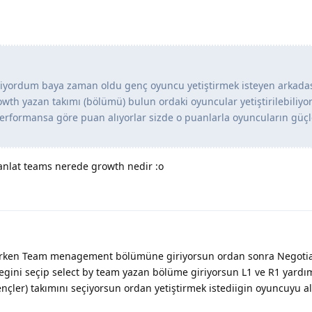
yordum baya zaman oldu genç oyuncu yetiştirmek isteyen arkada
wth yazan takımı (bölümü) bulun ordaki oyuncular yetiştirilebiliyo
erformansa göre puan alıyorlar sizde o puanlarla oyuncuların güçl
anlat teams nerede growth nedir :o
rken Team menagement bölümüne giriyorsun ordan sonra Negotia
egini seçip select by team yazan bölüme giriyorsun L1 ve R1 yardım
ençler) takımını seçiyorsun ordan yetiştirmek istediigin oyuncuyu a