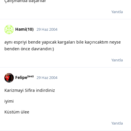
Çalışmanda başarılar
Yanıtla
Hami(10)
29 Haz 2004
aynı espriyi bende yapıcak kargaları bile kaçırıcaktım neyse
benden önce davrandın:)
Yanıtla
Felipe²°°³
29 Haz 2004
Karizmayi Sifira indirdiniz
iyimi
Küstüm ülee
Yanıtla