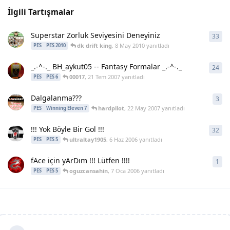
İlgili Tartışmalar
Superstar Zorluk Seviyesini Deneyiniz
33
33
y
dk drift king
,
8 May 2010
yanıtladı
PES
PES 2010
_.-^-._ BH_aykut05 -- Fantasy Formalar _.-^-._
24
24
y
00017
,
21 Tem 2007
yanıtladı
PES
PES 6
Dalgalanma???
3
3
ya
hardpilot
,
22 May 2007
yanıtladı
PES
Winning Eleven 7
!!! Yok Böyle Bir Gol !!!
32
32
y
ultraltay1905
,
6 Haz 2006
yanıtladı
PES
PES 5
fAce için yArDım !!! Lütfen !!!!
1
1
ya
oguzcansahin
,
7 Oca 2006
yanıtladı
PES
PES 5