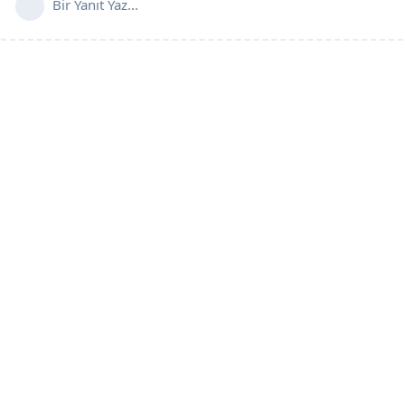
Bir Yanıt Yaz...
Copyright ©2001 SoccerCenter.Net - E-mail: info@soccercenter.net