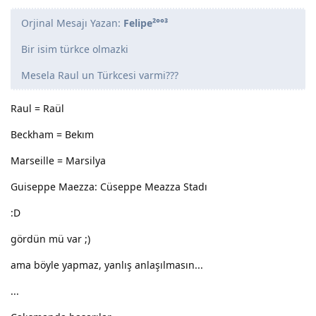
Orjinal Mesajı Yazan:
Felipe²°°³
Bir isim türkce olmazki
Mesela Raul un Türkcesi varmi???
Raul = Raül
Beckham = Bekım
Marseille = Marsilya
Guiseppe Maezza: Cüseppe Meazza Stadı
:D
gördün mü var ;)
ama böyle yapmaz, yanlış anlaşılmasın...
...