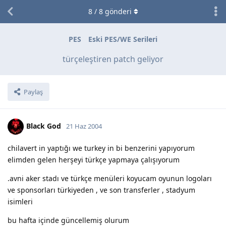
8
/
8
gönderi
PES
Eski PES/WE Serileri
türçeleştiren patch geliyor
Paylaş
Black God
21 Haz 2004
chilavert in yaptığı we turkey in bi benzerini yapıyorum
elimden gelen herşeyi türkçe yapmaya çalışıyorum
.avni aker stadı ve türkçe menüleri koyucam oyunun logoları
ve sponsorları türkiyeden , ve son transferler , stadyum
isimleri
bu hafta içinde güncellemiş olurum