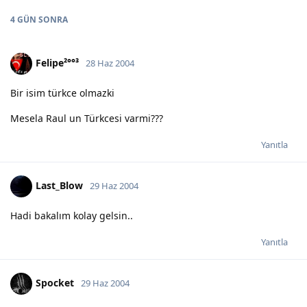
4 GÜN
SONRA
Felipe²°°³
28 Haz 2004
Bir isim türkce olmazki
Mesela Raul un Türkcesi varmi???
Yanıtla
Last_Blow
29 Haz 2004
Hadi bakalım kolay gelsin..
Yanıtla
Spocket
29 Haz 2004