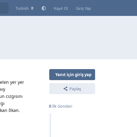
Turkish
Kayıt Ol
Giriş Yap
Yanıt için giriş yap
elen yer yer
Paylaş
avy
n cızgısını
ıgı
İlk Gönderi
an İlkan.