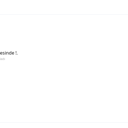
esinde !.
ladı