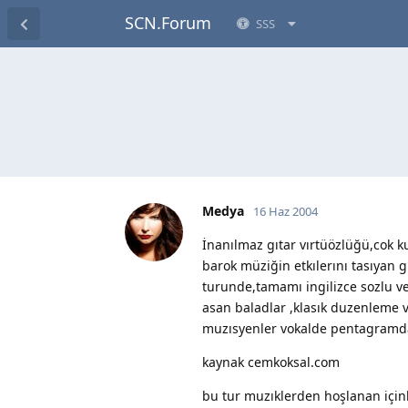
SCN.Forum
SSS
Medya
16 Haz 2004
İnanılmaz gıtar vırtüözlüğü,cok k
barok müziğin etkılerını tasıyan
turunde,tamamı ingilizce sozlu v
asan baladlar ,klasık duzenleme v
muzısyenler vokalde pentagramda
kaynak cemkoksal.com
bu tur muzıklerden hoşlanan içinl