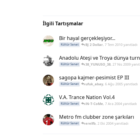
İlgili Tartışmalar
Bir hayal gerçekleşiyor...
BJ 2 Dollar
,
7 Tem 2010
yanıtladı
Kültür Sanat
Anadolu Ateşi ve Troya dünya turn
38_YUNUSO_38
,
27 Nis 2009
yanıt
Kültür Sanat
sagopa kajmer-pesimist EP III
ufuk_abay
,
6 Ağu 2005
yanıtladı
Kültür Sanat
V.A. Trance Nation Vol.4
iN-T-CoMe
,
7 Ara 2004
yanıtladı
Kültür Sanat
Metro fm clubber zone şarkıları
erelfb
,
2 Eki 2004
yanıtladı
Kültür Sanat