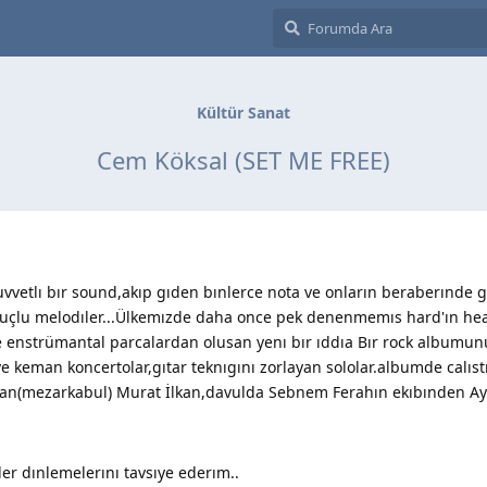
Kültür Sanat
Cem Köksal (SET ME FREE)
uvvetlı bır sound,akıp gıden bınlerce nota ve onların beraberınde g
 guçlu melodıler...Ülkemızde daha once pek denenmemıs hard'ın he
e enstrümantal parcalardan olusan yenı bır ıddıa Bır rock albumunu
e keman koncertolar,gıtar teknıgını zorlayan sololar.albumde calıst
n(mezarkabul) Murat İlkan,davulda Sebnem Ferahın ekıbınden Ayk
er dınlemelerını tavsıye ederım..