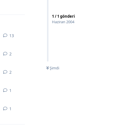
Yanıtla
1
/
1
gönderi
Haziran 2004
13
13
yanıt
2
2
yanıt
Şimdi
2
2
yanıt
1
1
yanıt
1
1
yanıt