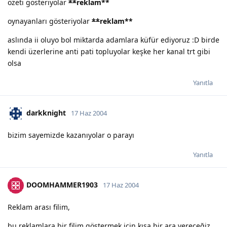
özeti gösteriyolar
**
reklam
**
oynayanları gösteriyolar
**
reklam
**
aslında ii oluyo bol miktarda adamlara küfür ediyoruz :D birde
kendi üzerlerine anti pati topluyolar keşke her kanal trt gibi
olsa
Yanıtla
darkknight
17 Haz 2004
bizim sayemizde kazanıyolar o parayı
Yanıtla
DOOMHAMMER1903
17 Haz 2004
Reklam arası filim,
bu reklamlara bir filim göstermek için kısa bir ara vereceğiz