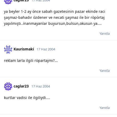
ya beyler 1-2 ay önce sabah gazetesinin pazar ekinde raci
şaşmaz-bahadır özdener ve necati şaşmaz ile bir röpörtaj
yapılmıştı..inanmayanlar buyursun,bulsun,okusun ya....
Yanıtla
Kaurismaki
17 Haz 2004
reklam larla ilgili röpartajmı?...
Yanıtla
caglar23
17 Haz 2004
kurtlar vadisi ile ilgiliydi....
Yanıtla