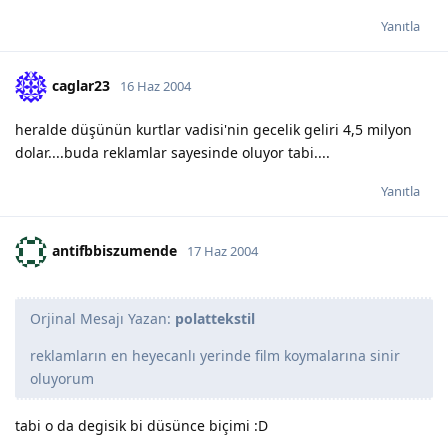
Yanıtla
caglar23
16 Haz 2004
heralde düşünün kurtlar vadisi'nin gecelik geliri 4,5 milyon
dolar....buda reklamlar sayesinde oluyor tabi....
Yanıtla
antifbbiszumende
17 Haz 2004
Orjinal Mesajı Yazan:
polattekstil
reklamların en heyecanlı yerinde film koymalarına sinir
oluyorum
tabi o da degisik bi düsünce biçimi :D