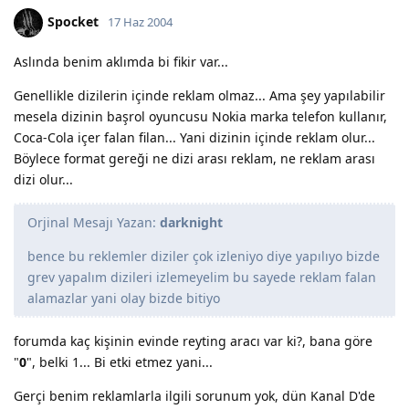
Spocket
17 Haz 2004
Aslında benim aklımda bi fikir var...
Genellikle dizilerin içinde reklam olmaz... Ama şey yapılabilir
mesela dizinin başrol oyuncusu Nokia marka telefon kullanır,
Coca-Cola içer falan filan... Yani dizinin içinde reklam olur...
Böylece format gereği ne dizi arası reklam, ne reklam arası
dizi olur...
Orjinal Mesajı Yazan:
darknight
bence bu reklemler diziler çok izleniyo diye yapılıyo bizde
grev yapalım dizileri izlemeyelim bu sayede reklam falan
alamazlar yani olay bizde bitiyo
forumda kaç kişinin evinde reyting aracı var ki?, bana göre
"
0
", belki 1... Bi etki etmez yani...
Gerçi benim reklamlarla ilgili sorunum yok, dün Kanal D'de