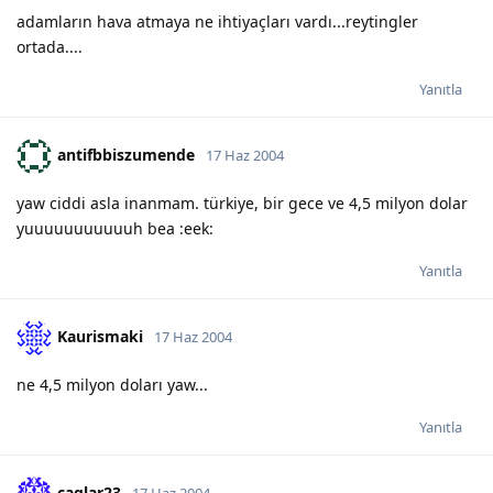
adamların hava atmaya ne ihtiyaçları vardı...reytingler
ortada....
Yanıtla
antifbbiszumende
17 Haz 2004
yaw ciddi asla inanmam. türkiye, bir gece ve 4,5 milyon dolar
yuuuuuuuuuuuh bea :eek:
Yanıtla
Kaurismaki
17 Haz 2004
ne 4,5 milyon doları yaw...
Yanıtla
caglar23
17 Haz 2004