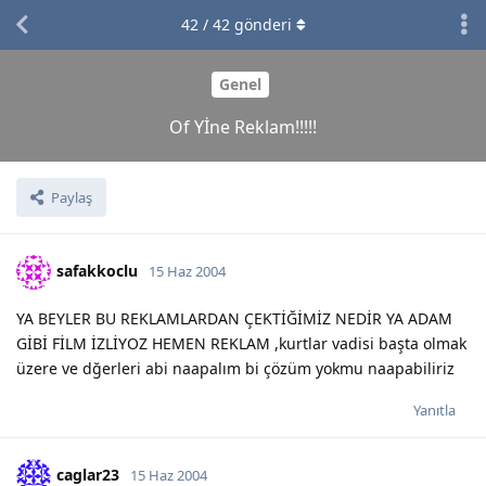
42
/
42
gönderi
Genel
Of Yİne Reklam!!!!!
Paylaş
safakkoclu
15 Haz 2004
YA BEYLER BU REKLAMLARDAN ÇEKTİĞİMİZ NEDİR YA ADAM
GİBİ FİLM İZLİYOZ HEMEN REKLAM ,kurtlar vadisi başta olmak
üzere ve dğerleri abi naapalım bi çözüm yokmu naapabiliriz
Yanıtla
caglar23
15 Haz 2004