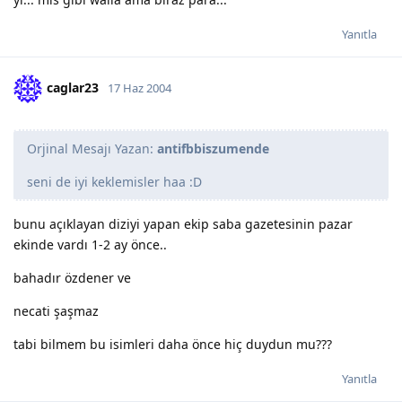
Yanıtla
caglar23
17 Haz 2004
Orjinal Mesajı Yazan:
antifbbiszumende
seni de iyi keklemisler haa :D
bunu açıklayan diziyi yapan ekip saba gazetesinin pazar
ekinde vardı 1-2 ay önce..
bahadır özdener ve
necati şaşmaz
tabi bilmem bu isimleri daha önce hiç duydun mu???
Yanıtla