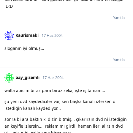
:D:D
Yanıtla
Kaurismaki
17 Haz 2004
sloganın iyi olmuş...
Yanıtla
bay_gizemli
17 Haz 2004
walla abicim biraz para biraz zeka, işte iş tamam...
şu yeni dvd kaydediciler var, sen başka kanalı izlerken o
istediğin kanalı kaydediyor...
sonra bi ara baktın ki dizin bitmiş... çıkarırsın dvd ni istediğin
an keyifle izlersin.... reklam mı girdi, hemen ileri alırsın dvd
yi... mis gibi walla ama biraz para...