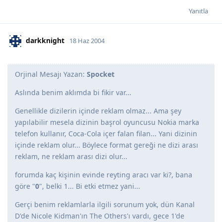
Yanıtla
darkknight
18 Haz 2004
Orjinal Mesajı Yazan:
Spocket
Aslında benim aklımda bi fikir var...
Genellikle dizilerin içinde reklam olmaz... Ama şey
yapılabilir mesela dizinin başrol oyuncusu Nokia marka
telefon kullanır, Coca-Cola içer falan filan... Yani dizinin
içinde reklam olur... Böylece format gereği ne dizi arası
reklam, ne reklam arası dizi olur...
forumda kaç kişinin evinde reyting aracı var ki?, bana
göre "
0
", belki 1... Bi etki etmez yani...
Gerçi benim reklamlarla ilgili sorunum yok, dün Kanal
D'de Nicole Kidman'ın The Others'ı vardı, gece 1'de