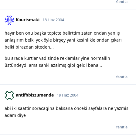
Yanıtla
Kaurismaki
18 Haz 2004
hayır ben onu başka topicte belirttim zaten ondan yanlış
anlaşırım belki yok öyle birşey yani kesinlikle ondan çıkarı
belki birazdan siteden...
bu arada kurtlar vadisinde reklamlar yine normailin
üstündeydi ama sanki azalmış gibi geldi bana...
Yanıtla
antifbbiszumende
19 Haz 2004
abi iki saattir soracagina baksana önceki sayfalara ne yazmis
adam diye
Yanıtla