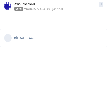
aşk-ı memnu
1
1
ya
orhun
,
27 Oca 2005
yanıtladı
Genel
Bir Yanıt Yaz...