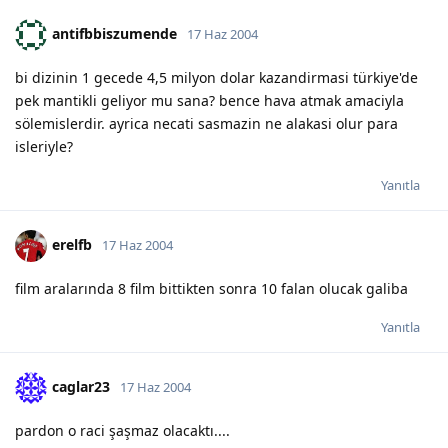
antifbbiszumende
17 Haz 2004
bi dizinin 1 gecede 4,5 milyon dolar kazandirmasi türkiye'de
pek mantikli geliyor mu sana? bence hava atmak amaciyla
sölemislerdir. ayrica necati sasmazin ne alakasi olur para
isleriyle?
Yanıtla
erelfb
17 Haz 2004
film aralarında 8 film bittikten sonra 10 falan olucak galiba
Yanıtla
caglar23
17 Haz 2004
pardon o raci şaşmaz olacaktı....