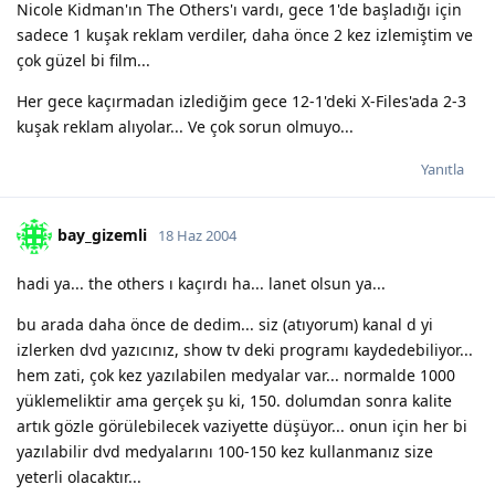
Nicole Kidman'ın The Others'ı vardı, gece 1'de başladığı için
sadece 1 kuşak reklam verdiler, daha önce 2 kez izlemiştim ve
çok güzel bi film...
Her gece kaçırmadan izlediğim gece 12-1'deki X-Files'ada 2-3
kuşak reklam alıyolar... Ve çok sorun olmuyo...
Yanıtla
bay_gizemli
18 Haz 2004
hadi ya... the others ı kaçırdı ha... lanet olsun ya...
bu arada daha önce de dedim... siz (atıyorum) kanal d yi
izlerken dvd yazıcınız, show tv deki programı kaydedebiliyor...
hem zati, çok kez yazılabilen medyalar var... normalde 1000
yüklemeliktir ama gerçek şu ki, 150. dolumdan sonra kalite
artık gözle görülebilecek vaziyette düşüyor... onun için her bi
yazılabilir dvd medyalarını 100-150 kez kullanmanız size
yeterli olacaktır...