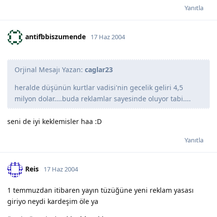
Yanıtla
antifbbiszumende
17 Haz 2004
Orjinal Mesajı Yazan:
caglar23
heralde düşünün kurtlar vadisi'nin gecelik geliri 4,5
milyon dolar....buda reklamlar sayesinde oluyor tabi....
seni de iyi keklemisler haa :D
Yanıtla
Reis
17 Haz 2004
1 temmuzdan itibaren yayın tüzüğüne yeni reklam yasası
giriyo neydi kardeşim öle ya