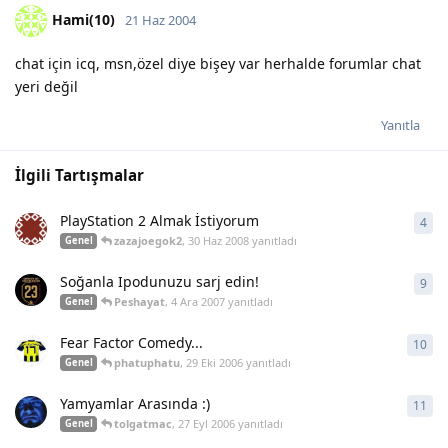
Hami(10)
21 Haz 2004
chat için icq, msn,özel diye bişey var herhalde forumlar chat
yeri değil
Yanıtla
İlgili Tartışmalar
PlayStation 2 Almak İstiyorum
4
4
ya
zazajoegok2
,
30 Haz 2008
yanıtladı
Genel
Soğanla Ipodunuzu sarj edin!
9
9
ya
Peshayat
,
4 Ara 2007
yanıtladı
Genel
Fear Factor Comedy...
10
10
y
phatuphatu
,
29 Eki 2006
yanıtladı
Genel
Yamyamlar Arasında :)
11
11
y
tolgatmac
,
27 Eyl 2006
yanıtladı
Genel