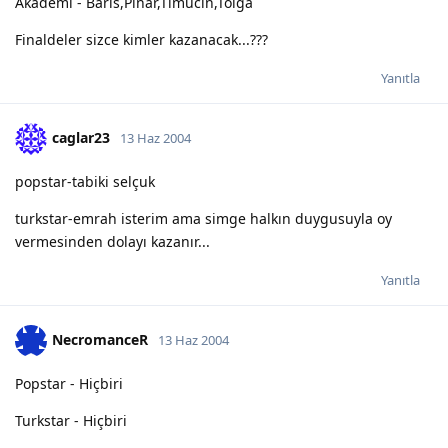
Akademi - Baris,Pinar,Timucin,Tolga
Finaldeler sizce kimler kazanacak...???
Yanıtla
caglar23
13 Haz 2004
popstar-tabiki selçuk
turkstar-emrah isterim ama simge halkın duygusuyla oy
vermesinden dolayı kazanır...
Yanıtla
NecromanceR
13 Haz 2004
Popstar - Hiçbiri
Turkstar - Hiçbiri