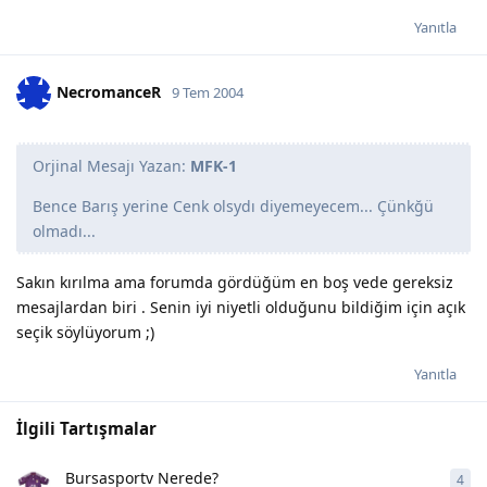
Yanıtla
NecromanceR
9 Tem 2004
Orjinal Mesajı Yazan:
MFK-1
Bence Barış yerine Cenk olsydı diyemeyecem... Çünkğü
olmadı...
Sakın kırılma ama forumda gördüğüm en boş vede gereksiz
mesajlardan biri . Senin iyi niyetli olduğunu bildiğim için açık
seçik söylüyorum ;)
Yanıtla
İlgili Tartışmalar
Bursasportv Nerede?
4
4
ya