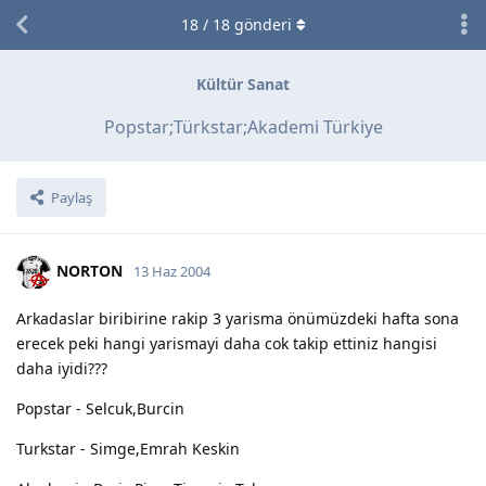
18
/
18
gönderi
Kültür Sanat
Popstar;Türkstar;Akademi Türkiye
Paylaş
NORTON
13 Haz 2004
Arkadaslar biribirine rakip 3 yarisma önümüzdeki hafta sona
erecek peki hangi yarismayi daha cok takip ettiniz hangisi
daha iyidi???
Popstar - Selcuk,Burcin
Turkstar - Simge,Emrah Keskin