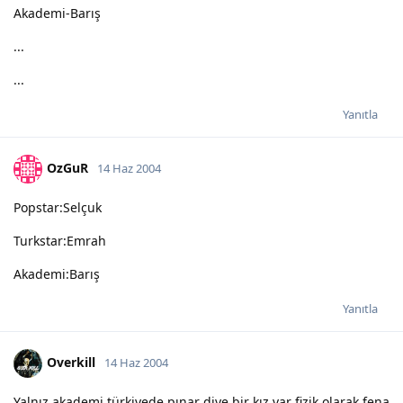
Akademi-Barış
...
...
Yanıtla
OzGuR
14 Haz 2004
Popstar:Selçuk
Turkstar:Emrah
Akademi:Barış
Yanıtla
Overkill
14 Haz 2004
Yalnız akademi türkiyede pınar diye bir kız var fizik olarak fena