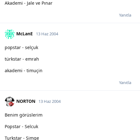
Akademi - Jale ve Pınar
Yanıtla
McLanE
13 Haz 2004
popstar - selçuk
türkstar - emrah
akademi - timuçin
Yanıtla
NORTON
13 Haz 2004
Benim görüslerim
Popstar - Selcuk
Turkstar - Simge