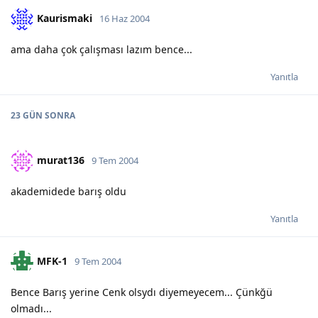
Kaurismaki
16 Haz 2004
ama daha çok çalışması lazım bence...
Yanıtla
23 GÜN
SONRA
murat136
9 Tem 2004
akademidede barış oldu
Yanıtla
MFK-1
9 Tem 2004
Bence Barış yerine Cenk olsydı diyemeyecem... Çünkğü
olmadı...