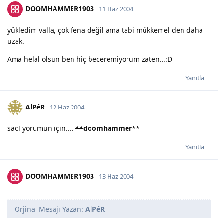
DOOMHAMMER1903
11 Haz 2004
yükledim valla, çok fena değil ama tabi mükkemel den daha
uzak.
Ama helal olsun ben hiç beceremiyorum zaten...:D
Yanıtla
AlPéR
12 Haz 2004
saol yorumun için....
**
doomhammer
**
Yanıtla
DOOMHAMMER1903
13 Haz 2004
Orjinal Mesajı Yazan:
AlPéR