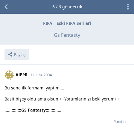
6
/
6
gönderi
FIFA
Eski FIFA Serileri
Gs Fantasty
Paylaş
AlPéR
11 Haz 2004
Bu sene ilk formamı yaptım.....
Basit bişey oldu ama olsun ++Yorumlarınızı bekliyorum++
......::::::::GS Fantasty::::::::....
.
Yanıtla