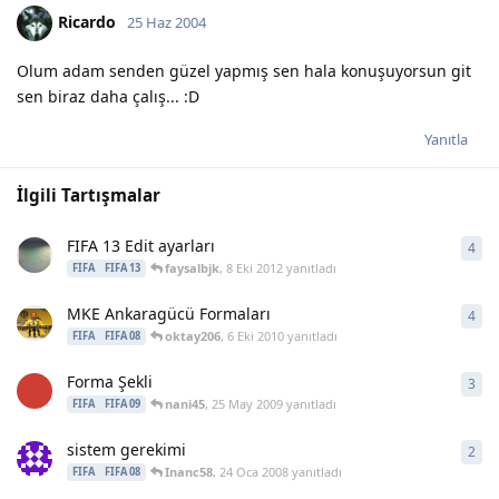
Ricardo
25 Haz 2004
Olum adam senden güzel yapmış sen hala konuşuyorsun git
sen biraz daha çalış... :D
Yanıtla
İlgili Tartışmalar
FIFA 13 Edit ayarları
4
4
ya
faysalbjk
,
8 Eki 2012
yanıtladı
FIFA
FIFA 13
MKE Ankaragücü Formaları
4
4
ya
oktay206
,
6 Eki 2010
yanıtladı
FIFA
FIFA 08
Forma Şekli
3
3
ya
nani45
,
25 May 2009
yanıtladı
FIFA
FIFA 09
sistem gerekimi
2
2
ya
Inanc58
,
24 Oca 2008
yanıtladı
FIFA
FIFA 08