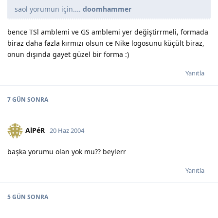
saol yorumun için....
doomhammer
bence TSl amblemi ve GS amblemi yer değiştirrmeli, formada
biraz daha fazla kırmızı olsun ce Nike logosunu küçült biraz,
onun dışında gayet güzel bir forma :)
Yanıtla
7 GÜN
SONRA
AlPéR
20 Haz 2004
başka yorumu olan yok mu?? beylerr
Yanıtla
5 GÜN
SONRA