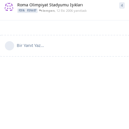
Roma Olimpiyat Stadyumu Işıkları
4
4
ya
lempen
,
12 Eki 2006
yanıtladı
FIFA
FIFA 07
Bir Yanıt Yaz...