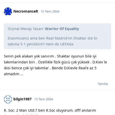
NecromanceR
15 Tem 2004
Orjinal Mesajı Yazan:
Warrior Of Equality
İnanmıcanız ama ben Real Madrid'im Shaktar die bi
takıma 5-1 yenildim!!! Hem de UEFA'da
Senin pek alakan yok sanırım . Shaktar oyunun bile iyi
takımlarından biri . Özellikle fizik gücü çok yüksek . D.Kiev le
ikisi bence çok iyi takımlar . Bende D.Kievle Real'e az 5
atmadım ...
Yanıtla
bilgin1987
15 Tem 2004
R. Soc: 2 Man Utd:7 ben R.Soc oluyorum. offf anılarım