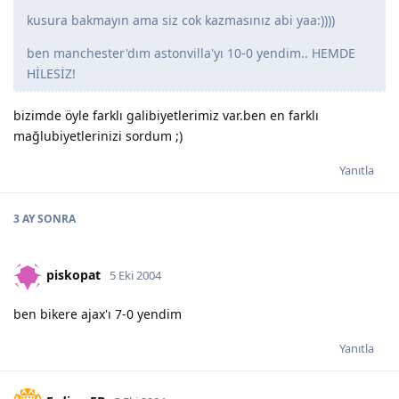
kusura bakmayın ama siz cok kazmasınız abi yaa:))))
ben manchester'dım astonvilla'yı 10-0 yendim.. HEMDE
HİLESİZ!
bizimde öyle farklı galibiyetlerimiz var.ben en farklı
mağlubiyetlerinizi sordum ;)
Yanıtla
3 AY
SONRA
piskopat
5 Eki 2004
ben bikere ajax'ı 7-0 yendim
Yanıtla