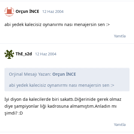
Orçun İNCE
12 Haz 2004
abi yedek kalecisiz oynanırmı nası menajersin sen :>
Yanıtla
ThE_s2d
12 Haz 2004
Orjinal Mesajı Yazan:
Orçun İNCE
abi yedek kalecisiz oynanırmı nası menajersin sen :>
İyi diyon da kalecilerde biri sakattı.Diğerinide gerek olmaz
diye şampiyonlar liği kadrosuna almamıştım.Anladın mı
şimdi? :D
Yanıtla