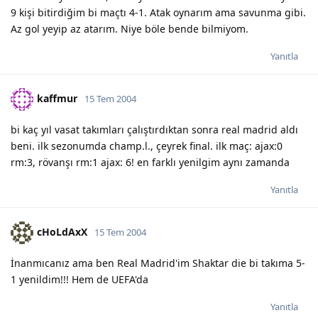
9 kişi bitirdiğim bi maçtı 4-1. Atak oynarım ama savunma gibi.
Az gol yeyip az atarım. Niye böle bende bilmiyom.
Yanıtla
kaffmur
15 Tem 2004
bi kaç yıl vasat takımları çalıştırdıktan sonra real madrid aldı
beni. ilk sezonumda champ.l., çeyrek final. ilk maç: ajax:0
rm:3, rövanşı rm:1 ajax: 6! en farklı yenilgim aynı zamanda
Yanıtla
cHoLdAxX
15 Tem 2004
İnanmıcanız ama ben Real Madrid'im Shaktar die bi takıma 5-
1 yenildim!!! Hem de UEFA'da
Yanıtla