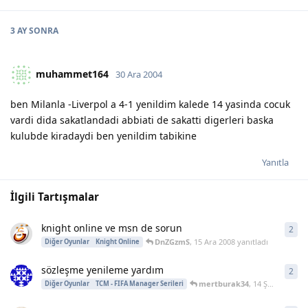
3 AY
SONRA
muhammet164
30 Ara 2004
ben Milanla -Liverpol a 4-1 yenildim kalede 14 yasinda cocuk
vardi dida sakatlandadi abbiati de sakatti digerleri baska
kulubde kiradaydi ben yenildim tabikine
Yanıtla
İlgili Tartışmalar
knight online ve msn de sorun
2
2
ya
DnZGzmS
,
15 Ara 2008
yanıtladı
Diğer Oyunlar
Knight Online
sözleşme yenileme yardım
2
2
ya
mertburak34
,
14 Şub 2008
yan
Diğer Oyunlar
TCM - FIFA Manager Serileri