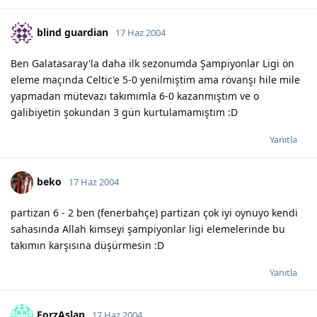
blind guardian
17 Haz 2004
Ben Galatasaray'la daha ilk sezonumda Şampiyonlar Ligi ön
eleme maçında Celtic'e 5-0 yenilmiştim ama rövanşı hile mile
yapmadan mütevazı takımımla 6-0 kazanmıştım ve o
galibiyetin şokundan 3 gün kurtulamamıştım :D
Yanıtla
beko
17 Haz 2004
partizan 6 - 2 ben (fenerbahçe) partizan çok iyi oynuyo kendi
sahasında Allah kimseyi şampiyonlar ligi elemelerinde bu
takımın karşısına düşürmesin :D
Yanıtla
ForzAslan
17 Haz 2004