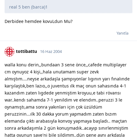
real 5 ben (barca)1
Derbidee hemdee kovuLdun Mu?
Yanıtla
tottibattu
16 Haz 2004
walla konu derin,,bundaan 3 sene önce,,cafede multiplayer
cm oynuyoz 4 kişi,,hala unutamam super zevk
almıştım....neyse arkadaşla şampıyonlar lıgının yarı fınalınde
karşılaştık,ben lazıo,,o juventus ılk maç onun sahasında 4-1
kazandım zaten lıgdede yenmiştim kroyuu,e tabi rövansı
war..kendı sahamda 7-1 yenildim ve elendım..peruzzi 3 le
oynamıştı,ama sonra yakınları için çok üzüldüm
peruzzinin...ılk 30 dakka yorum yapmadım zaten bızım
elemanda çıktı arabasıyla konvoy yapmaya başladı.. maçtan
sonra arkadaşımla 2 gün konuşmadık..acayıp sınırlenmiştim
hatta oyunun save'ni bile sildimm..dün gene aynı arkdaşla