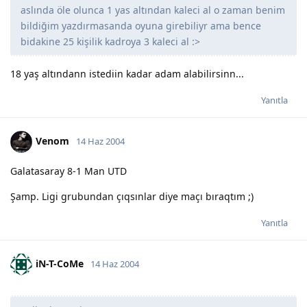
aslında öle olunca 1 yas altından kaleci al o zaman benim
bildiğim yazdırmasanda oyuna girebiliyr ama bence
bidakine 25 kişilik kadroya 3 kaleci al :>
18 yaş altındann istediin kadar adam alabilirsinn...
Yanıtla
Venom
14 Haz 2004
Galatasaray 8-1 Man UTD
Şamp. Ligi grubundan çıqsınlar diye maçı bıraqtım ;)
Yanıtla
iN-T-CoMe
14 Haz 2004