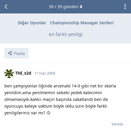
39
/
39
gönderi
Diğer Oyunlar
Championship Manager Serileri
en farklı yenilgi
Paylaş
ThE_s2d
11 Haz 2004
ben şampiyonlar liğinde arsenale 14-0 gibi net bir skorla
yenildim.ama yenilmemin sebebi yedek kalecimin
olmamasıydı.kaleci maçın başında sakatlandı ben de
oyuncuyu kaleye soktum böyle oldu.sizin böyle farklı
yenilgileriniz var mı? :D
Yanıtla