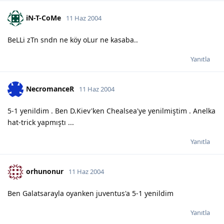
iN-T-CoMe
11 Haz 2004
BeLLi zTn sndn ne köy oLur ne kasaba..
Yanıtla
NecromanceR
11 Haz 2004
5-1 yenildim . Ben D.Kiev'ken Chealsea'ye yenilmiştim . Anelka
hat-trick yapmıştı ...
Yanıtla
orhunonur
11 Haz 2004
Ben Galatsarayla oyanken juventus'a 5-1 yenildim
Yanıtla