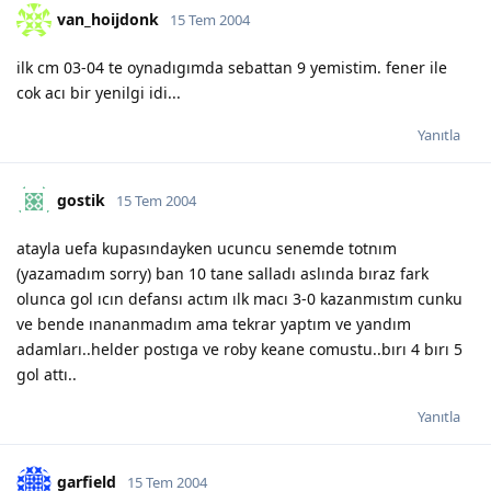
van_hoijdonk
15 Tem 2004
ilk cm 03-04 te oynadıgımda sebattan 9 yemistim. fener ile
cok acı bir yenilgi idi...
Yanıtla
gostik
15 Tem 2004
atayla uefa kupasındayken ucuncu senemde totnım
(yazamadım sorry) ban 10 tane salladı aslında bıraz fark
olunca gol ıcın defansı actım ılk macı 3-0 kazanmıstım cunku
ve bende ınananmadım ama tekrar yaptım ve yandım
adamları..helder postıga ve roby keane comustu..bırı 4 bırı 5
gol attı..
Yanıtla
garfield
15 Tem 2004