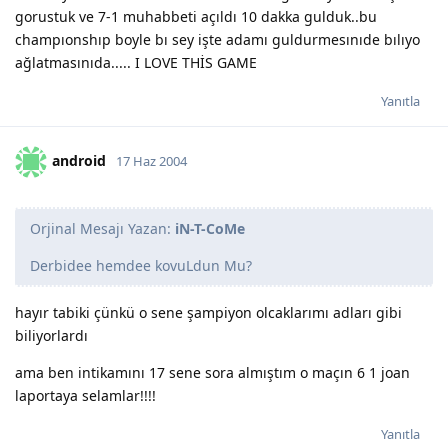
gorustuk ve 7-1 muhabbeti açıldı 10 dakka gulduk..bu
champıonshıp boyle bı sey işte adamı guldurmesınıde bılıyo
ağlatmasınıda..... I LOVE THİS GAME
Yanıtla
android
17 Haz 2004
Orjinal Mesajı Yazan:
iN-T-CoMe
Derbidee hemdee kovuLdun Mu?
hayır tabiki çünkü o sene şampiyon olcaklarımı adları gibi
biliyorlardı
ama ben intikamını 17 sene sora almıştım o maçın 6 1 joan
laportaya selamlar!!!!
Yanıtla