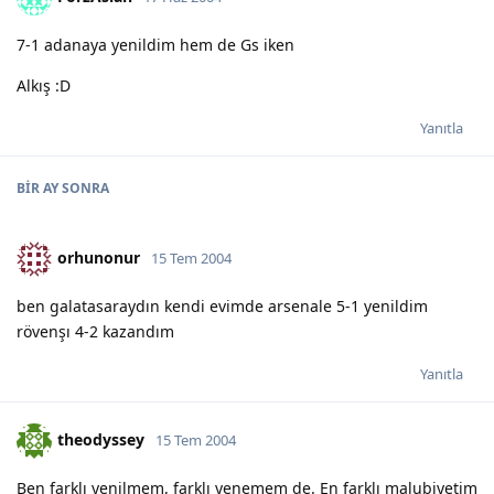
7-1 adanaya yenildim hem de Gs iken
Alkış :D
Yanıtla
BIR AY
SONRA
orhunonur
15 Tem 2004
ben galatasaraydın kendi evimde arsenale 5-1 yenildim
rövenşı 4-2 kazandım
Yanıtla
theodyssey
15 Tem 2004
Ben farklı yenilmem, farklı yenemem de. En farklı malubiyetim