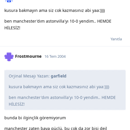
kusura bakmayın ama siz cok kazmasınız abi yaa:))))
ben manchester'dım astonvilla'yı 10-0 yendim.. HEMDE
HİLESİZ!
Yanıtla
Frostmourne
16 Tem 2004
Orjinal Mesajı Yazan:
garfield
kusura bakmayın ama siz cok kazmasınız abi yaa:))))
ben manchester'dım astonvilla'yı 10-0 yendim.. HEMDE
HİLESİZ!
bunda bi ilginçlik göremiyorum
manchester zaten baya güçlü, bu çok da zor bişi deil