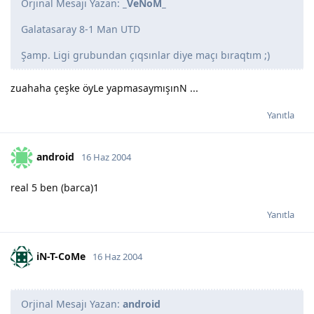
Orjinal Mesajı Yazan:
_VeNoM_
Galatasaray 8-1 Man UTD
Şamp. Ligi grubundan çıqsınlar diye maçı bıraqtım ;)
zuahaha çeşke öyLe yapmasaymışınN ...
Yanıtla
android
16 Haz 2004
real 5 ben (barca)1
Yanıtla
iN-T-CoMe
16 Haz 2004
Orjinal Mesajı Yazan:
android