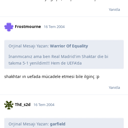
Yanıtla
Frostmourne
16 Tem 2004
Orjinal Mesajı Yazan:
Warrior Of Equality
İnanmıcanız ama ben Real Madrid'im Shaktar die bi
takıma 5-1 yenildim!!! Hem de UEFA'da
shakhtar ın uefada mücadele etmesi bile ilginç :p
Yanıtla
ThE_s2d
16 Tem 2004
Orjinal Mesajı Yazan:
garfield