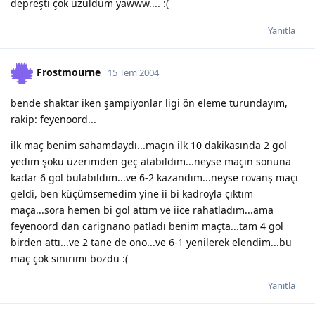
depreşti çok üzüldüm yawww.... :(
Yanıtla
Frostmourne
15 Tem 2004
bende shaktar iken şampiyonlar ligi ön eleme turundayım,
rakip: feyenoord...
ilk maç benim sahamdaydı...maçın ilk 10 dakikasında 2 gol
yedim şoku üzerimden geç atabildim...neyse maçın sonuna
kadar 6 gol bulabildim...ve 6-2 kazandım...neyse rövanş maçı
geldi, ben küçümsemedim yine ii bi kadroyla çıktım
maça...sora hemen bi gol attım ve iice rahatladım...ama
feyenoord dan carignano patladı benim maçta...tam 4 gol
birden attı...ve 2 tane de ono...ve 6-1 yenilerek elendim...bu
maç çok sinirimi bozdu :(
Yanıtla