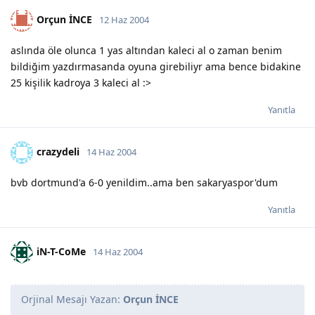
Orçun İNCE
12 Haz 2004
aslında öle olunca 1 yas altından kaleci al o zaman benim
bildiğim yazdırmasanda oyuna girebiliyr ama bence bidakine
25 kişilik kadroya 3 kaleci al :>
Yanıtla
crazydeli
14 Haz 2004
bvb dortmund'a 6-0 yenildim..ama ben sakaryaspor'dum
Yanıtla
iN-T-CoMe
14 Haz 2004
Orjinal Mesajı Yazan:
Orçun İNCE