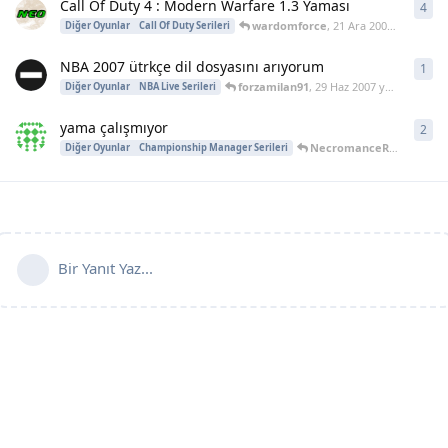
Call Of Duty 4 : Modern Warfare 1.3 Yaması
4
4
ya
wardomforce
,
21 Ara 2007
yanıtladı
Diğer Oyunlar
Call Of Duty Serileri
NBA 2007 ütrkçe dil dosyasını arıyorum
1
1
ya
forzamilan91
,
29 Haz 2007
yanıtladı
Diğer Oyunlar
NBA Live Serileri
yama çalışmıyor
2
2
ya
NecromanceR
,
19 Ağu 20
Diğer Oyunlar
Championship Manager Serileri
Bir Yanıt Yaz...