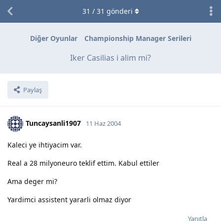
31
/
31
gönderi
Diğer Oyunlar
Championship Manager Serileri
Iker Casilias i alim mi?
Paylaş
Tuncaysanli1907
11 Haz 2004
Kaleci ye ihtiyacim var.
Real a 28 milyoneuro teklif ettim. Kabul ettiler
Ama deger mi?
Yardimci assistent yararli olmaz diyor
Yanıtla