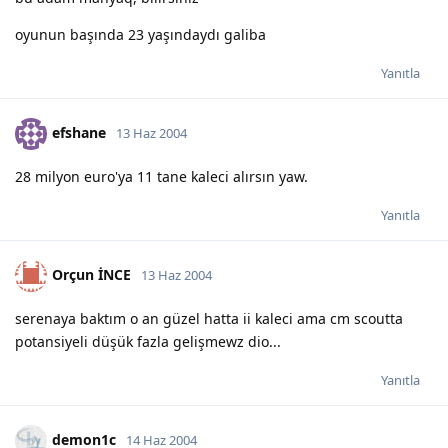
oyunun başında 23 yaşındaydı galiba
Yanıtla
efshane
13 Haz 2004
28 milyon euro'ya 11 tane kaleci alırsın yaw.
Yanıtla
Orçun İNCE
13 Haz 2004
serenaya baktım o an güzel hatta ii kaleci ama cm scoutta
potansiyeli düşük fazla gelişmewz dio...
Yanıtla
demon1c
14 Haz 2004