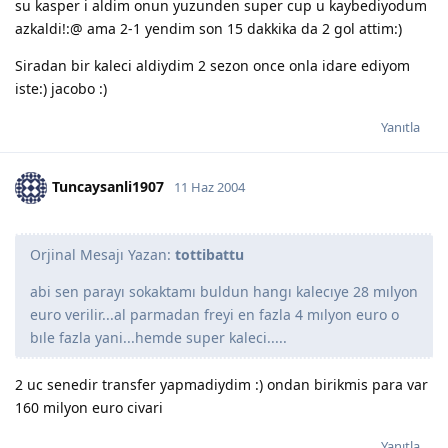
su kasper i aldim onun yuzunden super cup u kaybediyodum
azkaldi!:@ ama 2-1 yendim son 15 dakkika da 2 gol attim:)
Siradan bir kaleci aldiydim 2 sezon once onla idare ediyom
iste:) jacobo :)
Yanıtla
Tuncaysanli1907
11 Haz 2004
Orjinal Mesajı Yazan:
tottibattu
abi sen parayı sokaktamı buldun hangı kalecıye 28 mılyon
euro verilir...al parmadan freyi en fazla 4 mılyon euro o
bıle fazla yani...hemde super kaleci.....
2 uc senedir transfer yapmadiydim :) ondan birikmis para var
160 milyon euro civari
Yanıtla