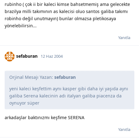
rubinho ( çok ii bir kaleci kimse bahsetmemiş ama gelecekte
brazilya milli takımının as kalecisi oluo santos galiba takımı
robinho değil unutmayın) bunlar olmazsa pletikosaya
yönelebilirsin...
Yanıtla
sefaburan
12 Haz 2004
Orjinal Mesajı Yazan:
sefaburan
yeni kaleci keşfettim aynı kasper gibi daha iyi yaşıda aynı
galiba Serena kalecinin adı italyan galiba piacenza da
oynuyor süper
arkadaşlar baktınızmı keşfime SERENA
Yanıtla