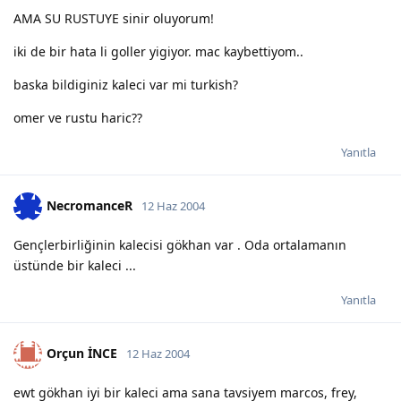
AMA SU RUSTUYE sinir oluyorum!
iki de bir hata li goller yigiyor. mac kaybettiyom..
baska bildiginiz kaleci var mi turkish?
omer ve rustu haric??
Yanıtla
NecromanceR
12 Haz 2004
Gençlerbirliğinin kalecisi gökhan var . Oda ortalamanın
üstünde bir kaleci ...
Yanıtla
Orçun İNCE
12 Haz 2004
ewt gökhan iyi bir kaleci ama sana tavsiyem marcos, frey,